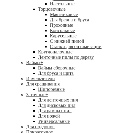
Настольные
Торцовочные
+
Маятниковые
Для бревна и бруса
Проходные
Консольные
Карусельные
С нижней пилой
Станки для оптимизации
Круглопалочные
Ленточные пилы по дереву
Ваймы
+
Ваймы сборочные
Для бруса и щита
Измельчители
Для сращивания
+
Шипорезные
Заточные
+
Для ленточных пил
Для дисковых пил
Для рамных пил
Для ножей
Универсальные
Для поддонов
Покрасочное
+