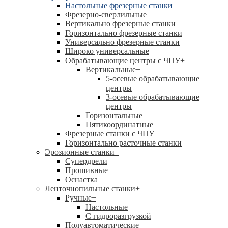
Настольные фрезерные станки
Фрезерно-сверлильные
Вертикально фрезерные станки
Горизонтально фрезерные станки
Универсально фрезерные станки
Широко универсальные
Обрабатывающие центры с ЧПУ
+
Вертикальные
+
5-осевые обрабатывающие
центры
3-осевые обрабатывающие
центры
Горизонтальные
Пятикоординатные
Фрезерные станки с ЧПУ
Горизонтально расточные станки
Эрозионные станки
+
Супердрели
Прошивные
Оснастка
Ленточнопильные станки
+
Ручные
+
Настольные
С гидроразгрузкой
Полуавтоматические