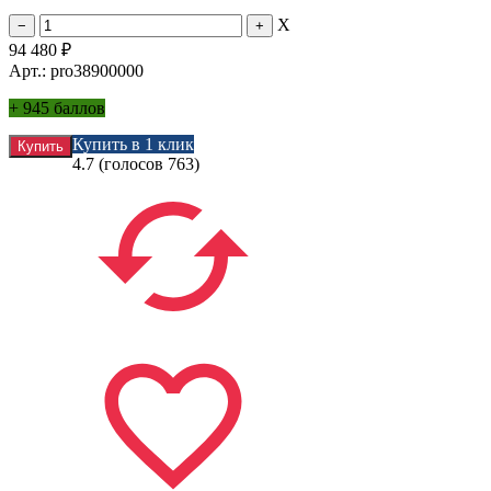
X
94 480
₽
Арт.: pro38900000
+
945 баллов
Купить в 1 клик
4.7
(голосов
763
)