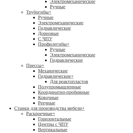
Электромеханические
Ручные
Трубогибы
+
Ручные
Электромеханические
Гидравлические
Дорновые
С ЧПУ
Профилегибы
+
Ручные
Электромеханические
Гидравлические
Прессы
+
Механические
Гидравлические
+
Для реактопластов
Полупромышленные
Координатно-пробивные
Ковочные
Реечные
Станки для производства мебели
+
Раскроечные
+
Горизонтальные
Центры с ЧПУ
Вертикальные