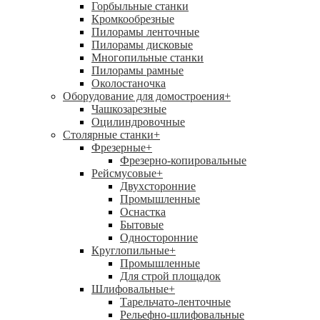
Горбыльные станки
Кромкообрезные
Пилорамы ленточные
Пилорамы дисковые
Многопильные станки
Пилорамы рамные
Околостаночка
Оборудование для домостроения
+
Чашкозарезные
Оцилиндровочные
Столярные станки
+
Фрезерные
+
Фрезерно-копировальные
Рейсмусовые
+
Двухсторонние
Промышленные
Оснастка
Бытовые
Односторонние
Круглопильные
+
Промышленные
Для строй площадок
Шлифовальные
+
Тарельчато-ленточные
Рельефно-шлифовальные