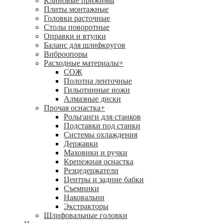
Клиновые прижимы
Плиты монтажные
Головки расточные
Столы поворотные
Оправки и втулки
Баланс для шлифкругов
Виброопоры
Расходные материалы
+
СОЖ
Полотна ленточные
Гильотинные ножи
Алмазные диски
Прочая оснастка
+
Рольганги для станков
Подставки под станки
Системы охлаждения
Державки
Маховики и ручки
Крепежная оснастка
Резцедержатели
Центры и задние бабки
Съемники
Наковальни
Экстракторы
Шлифовальные головки