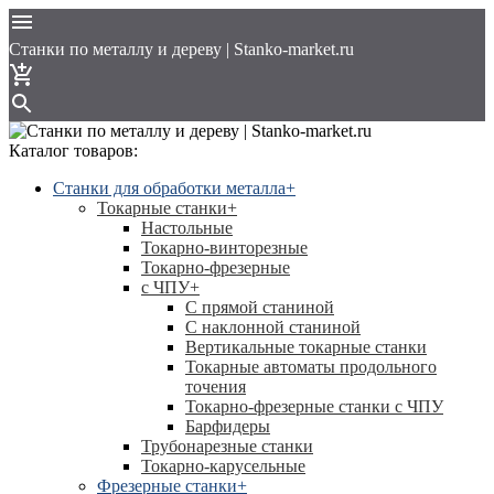
Cтанки по металлу и дереву | Stanko-market.ru
Каталог товаров:
Станки для обработки металла
+
Токарные станки
+
Настольные
Токарно-винторезные
Токарно-фрезерные
с ЧПУ
+
С прямой станиной
C наклонной станиной
Вертикальные токарные станки
Токарные автоматы продольного
точения
Токарно-фрезерные станки с ЧПУ
Барфидеры
Трубонарезные станки
Токарно-карусельные
Фрезерные станки
+