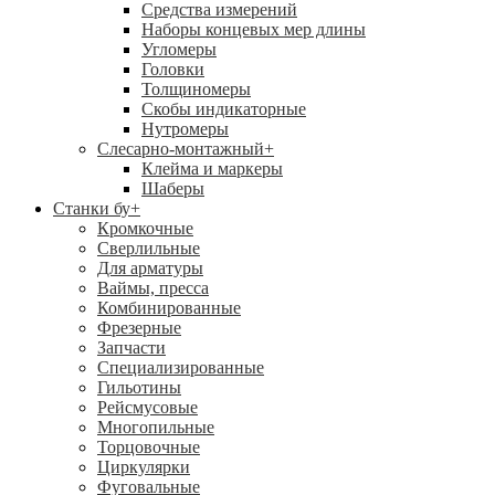
Средства измерений
Наборы концевых мер длины
Угломеры
Головки
Толщиномеры
Скобы индикаторные
Нутромеры
Слесарно-монтажный
+
Клейма и маркеры
Шаберы
Станки бу
+
Кромкочные
Сверлильные
Для арматуры
Ваймы, пресса
Комбинированные
Фрезерные
Запчасти
Специализированные
Гильотины
Рейсмусовые
Многопильные
Торцовочные
Циркулярки
Фуговальные