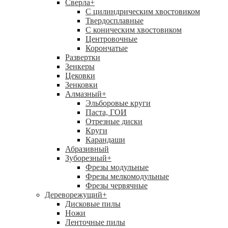
Сверла
+
С цилиндрическим хвостовиком
Твердосплавные
С коническим хвостовиком
Центровочные
Корончатые
Развертки
Зенкеры
Цековки
Зенковки
Алмазный
+
Эльборовые круги
Паста, ГОИ
Отрезные диски
Круги
Карандаши
Абразивный
Зуборезный
+
Фрезы модульные
Фрезы мелкомодульные
Фрезы червячные
Дереворежущий
+
Дисковые пилы
Ножи
Ленточные пилы