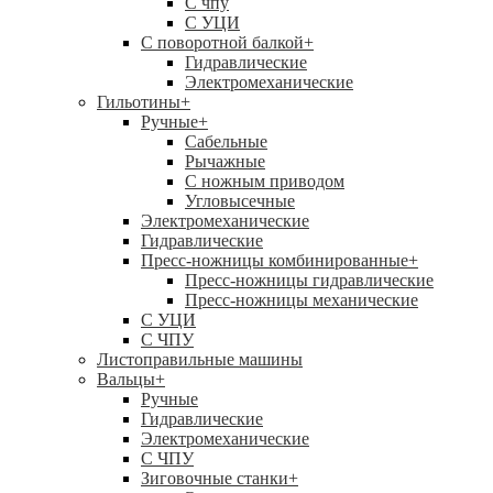
C чпу
С УЦИ
С поворотной балкой
+
Гидравлические
Электромеханические
Гильотины
+
Ручные
+
Сабельные
Рычажные
С ножным приводом
Угловысечные
Электромеханические
Гидравлические
Пресс-ножницы комбинированные
+
Пресс-ножницы гидравлические
Пресс-ножницы механические
С УЦИ
С ЧПУ
Листоправильные машины
Вальцы
+
Ручные
Гидравлические
Электромеханические
С ЧПУ
Зиговочные станки
+