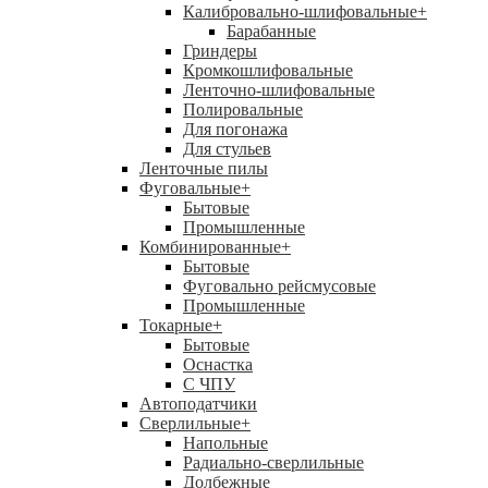
Калибровально-шлифовальные
+
Барабанные
Гриндеры
Кромкошлифовальные
Ленточно-шлифовальные
Полировальные
Для погонажа
Для стульев
Ленточные пилы
Фуговальные
+
Бытовые
Промышленные
Комбинированные
+
Бытовые
Фуговально рейсмусовые
Промышленные
Токарные
+
Бытовые
Оснастка
С ЧПУ
Автоподатчики
Сверлильные
+
Напольные
Радиально-сверлильные
Долбежные