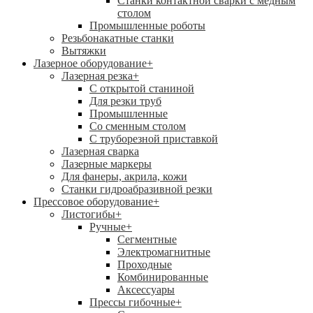
Станки контактной сварки с медным
столом
Промышленные роботы
Резьбонакатные станки
Вытяжки
Лазерное оборудование
+
Лазерная резка
+
С открытой станиной
Для резки труб
Промышленные
Со сменным столом
С труборезной приставкой
Лазерная сварка
Лазерные маркеры
Для фанеры, акрила, кожи
Станки гидроабразивной резки
Прессовое оборудование
+
Листогибы
+
Ручные
+
Сегментные
Электромагнитные
Проходные
Комбинированные
Аксессуары
Прессы гибочные
+