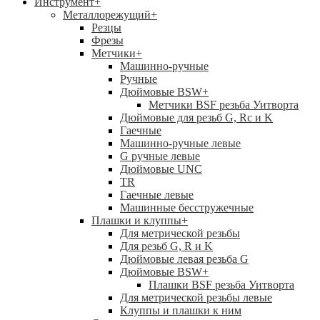
Инструмент
+
Металлорежущий
+
Резцы
Фрезы
Метчики
+
Машинно-ручные
Ручные
Дюймовые BSW
+
Метчики BSF резьба Уитворта
Дюймовые для резьб G, Rc и K
Гаечные
Машинно-ручные левые
G ручные левые
Дюймовые UNC
TR
Гаечные левые
Машинные бесстружечные
Плашки и клуппы
+
Для метрической резьбы
Для резьб G, R и K
Дюймовые левая резьба G
Дюймовые BSW
+
Плашки BSF резьба Уитворта
Для метрической резьбы левые
Клуппы и плашки к ним