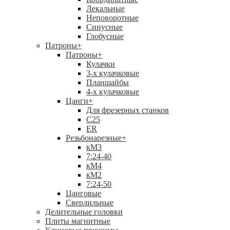
Лекальные
Неповоротные
Синусные
Глобусные
Патроны
+
Патроны
+
Кулачки
3-х кулачковые
Планшайбы
4-х кулачковые
Цанги
+
Для фрезерных станков
С25
ER
Резьбонарезные
+
кМ3
7:24-40
кМ4
кМ2
7:24-50
Цанговые
Сверлильные
Делительные головки
Плиты магнитные