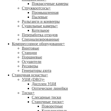
Покрасочные камеры
Стружкоотсосы
+
Промышленная
Пылевые
Рольганги и конвееры
Сушильные камеры
+
Котельное
Переработка отходов
Специализированные
Компрессорное оборудование
+
Винтовые
Станции
Поршневые
Осушители
Ресиверы
Генераторы азота
Станочная оснастка
+
УЦИ (DRO)
+
Дисплеи УЦИ
Оптические линейки
Тиски
+
Слесарные тиски
Станочные тиски
+
Поворотные
Координатные