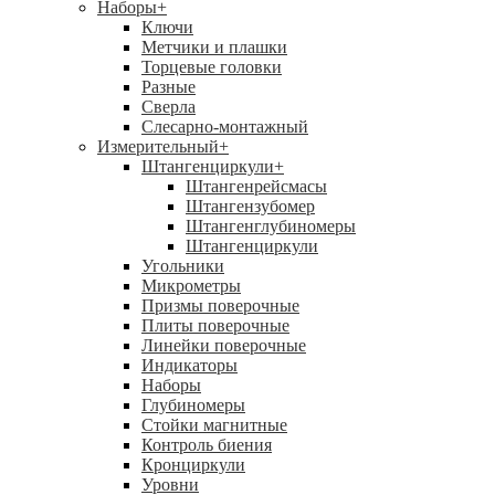
Наборы
+
Ключи
Метчики и плашки
Торцевые головки
Разные
Сверла
Слесарно-монтажный
Измерительный
+
Штангенциркули
+
Штангенрейсмасы
Штангензубомер
Штангенглубиномеры
Штангенциркули
Угольники
Микрометры
Призмы поверочные
Плиты поверочные
Линейки поверочные
Индикаторы
Наборы
Глубиномеры
Стойки магнитные
Контроль биения
Кронциркули
Уровни