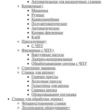
Автоматизация для раскроечных станков
Кромочные
+
Машинки
Ручные
Криволинейные
Полуавтоматические
Автоматические
Кромко фрезерные
Клей
Присадочные
+
С ЧПУ
Фрезерные с ЧПУ
+
Вакуумные насосы
Лазерно-копировальные
Обрабатывающие центры с ЧПУ
Стреппинг машины
Станки для шпона
+
Горячие прессы
Холодные прессы
Гильотины для шпона
Сшивка шпона
Облицовывание погонажа
Станки для обработки дерева
+
Четырехсторонние станки
Лесопильное оборудование
+