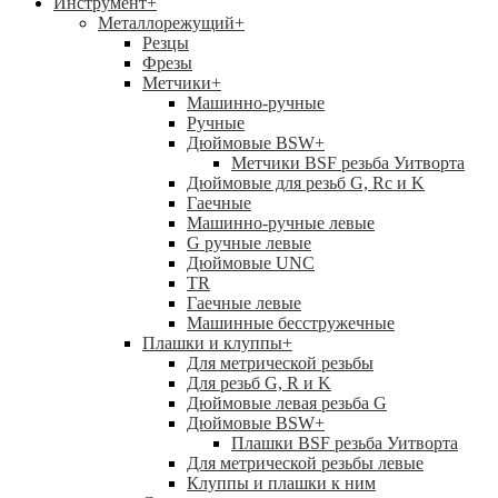
Инструмент
+
Металлорежущий
+
Резцы
Фрезы
Метчики
+
Машинно-ручные
Ручные
Дюймовые BSW
+
Метчики BSF резьба Уитворта
Дюймовые для резьб G, Rc и K
Гаечные
Машинно-ручные левые
G ручные левые
Дюймовые UNC
TR
Гаечные левые
Машинные бесстружечные
Плашки и клуппы
+
Для метрической резьбы
Для резьб G, R и K
Дюймовые левая резьба G
Дюймовые BSW
+
Плашки BSF резьба Уитворта
Для метрической резьбы левые
Клуппы и плашки к ним