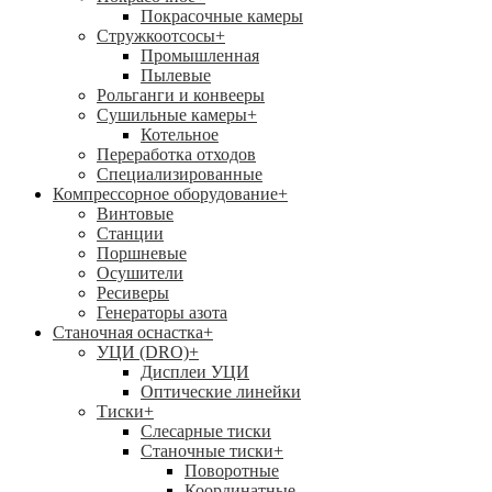
Покрасочные камеры
Стружкоотсосы
+
Промышленная
Пылевые
Рольганги и конвееры
Сушильные камеры
+
Котельное
Переработка отходов
Специализированные
Компрессорное оборудование
+
Винтовые
Станции
Поршневые
Осушители
Ресиверы
Генераторы азота
Станочная оснастка
+
УЦИ (DRO)
+
Дисплеи УЦИ
Оптические линейки
Тиски
+
Слесарные тиски
Станочные тиски
+
Поворотные
Координатные