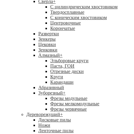
Сверла
+
С цилиндрическим хвостовиком
Твердосплавные
С коническим хвостовиком
Центровочные
Корончатые
Развертки
Зенкеры
Цековки
Зенковки
Алмазный
+
Эльборовые круги
Паста, ГОИ
Отрезные диски
Круги
Карандаши
Абразивный
Зуборезный
+
Фрезы модульные
Фрезы мелкомодульные
Фрезы червячные
Дереворежущий
+
Дисковые пилы
Ножи
Ленточные пилы