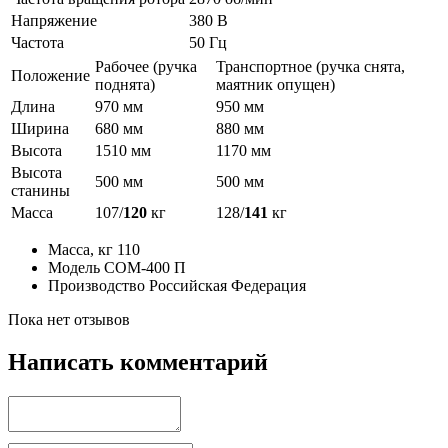
Напряжение
380 В
Частота
50 Гц
Рабочее (ручка
Транспортное (ручка снята,
Положение
поднята)
маятник опущен)
Длина
970 мм
950 мм
Ширина
680 мм
880 мм
Высота
1510 мм
1170 мм
Высота
500 мм
500 мм
станины
Масса
107/
120
кг
128/
141
кг
Масса, кг
110
Модель
СОМ-400 П
Производство
Российская Федерация
Пока нет отзывов
Написать комментарий