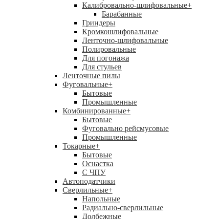
Калибровально-шлифовальные
+
Барабанные
Гриндеры
Кромкошлифовальные
Ленточно-шлифовальные
Полировальные
Для погонажа
Для стульев
Ленточные пилы
Фуговальные
+
Бытовые
Промышленные
Комбинированные
+
Бытовые
Фуговально рейсмусовые
Промышленные
Токарные
+
Бытовые
Оснастка
С ЧПУ
Автоподатчики
Сверлильные
+
Напольные
Радиально-сверлильные
Долбежные