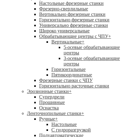
Настольные фрезерные станки
Фрезерно-сверлильные
Вертикально фрезерные станки
Горизонтально фрезерные станки
Универсально фрезерные станки
Широко универсальные
Обрабатывающие центры с ЧПУ
+
Вертикальные
+
5-осевые обрабатывающие
центры
3-осевые обрабатывающие
центры
Горизонтальные
Пятикоординатные
Фрезерные станки с ЧПУ
Горизонтально расточные станки
Эрозионные станки
+
Супердрели
Прошивные
Оснастка
Ленточнопильные станки
+
Ручные
+
Настольные
С гидроразгрузкой
Полуавтоматические