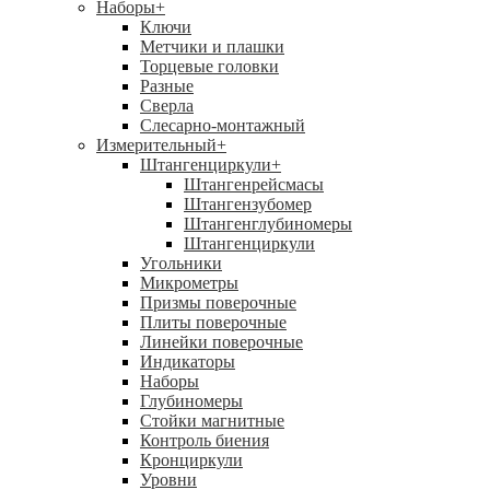
Наборы
+
Ключи
Метчики и плашки
Торцевые головки
Разные
Сверла
Слесарно-монтажный
Измерительный
+
Штангенциркули
+
Штангенрейсмасы
Штангензубомер
Штангенглубиномеры
Штангенциркули
Угольники
Микрометры
Призмы поверочные
Плиты поверочные
Линейки поверочные
Индикаторы
Наборы
Глубиномеры
Стойки магнитные
Контроль биения
Кронциркули
Уровни