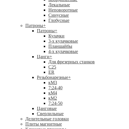
Лекальные
Неповоротные
Синусные
Глобусные
Патроны
+
Патроны
+
Кулачки
3-х кулачковые
Планшайбы
4-х кулачковые
Цанги
+
Для фрезерных станков
С25
ER
Резьбонарезные
+
кМ3
7:24-40
кМ4
кМ2
7:24-50
Цанговые
Сверлильные
Делительные головки
Плиты магнитные