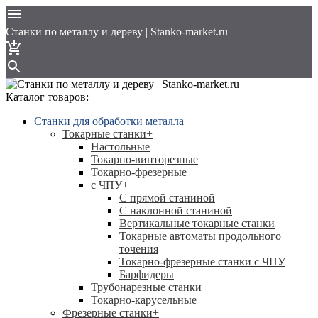
Cтанки по металлу и дереву | Stanko-market.ru
Каталог товаров:
Станки для обработки металла
+
Токарные станки
+
Настольные
Токарно-винторезные
Токарно-фрезерные
с ЧПУ
+
С прямой станиной
C наклонной станиной
Вертикальные токарные станки
Токарные автоматы продольного
точения
Токарно-фрезерные станки с ЧПУ
Барфидеры
Трубонарезные станки
Токарно-карусельные
Фрезерные станки
+