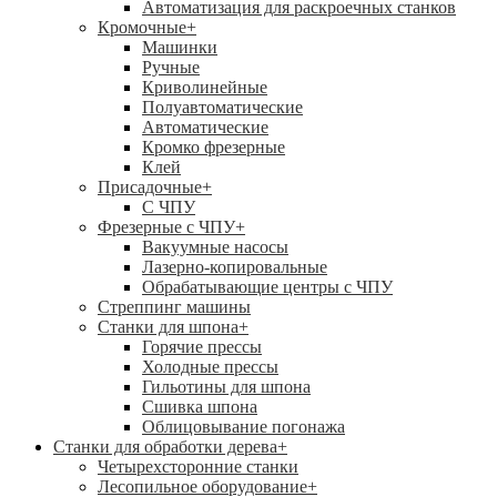
Автоматизация для раскроечных станков
Кромочные
+
Машинки
Ручные
Криволинейные
Полуавтоматические
Автоматические
Кромко фрезерные
Клей
Присадочные
+
С ЧПУ
Фрезерные с ЧПУ
+
Вакуумные насосы
Лазерно-копировальные
Обрабатывающие центры с ЧПУ
Стреппинг машины
Станки для шпона
+
Горячие прессы
Холодные прессы
Гильотины для шпона
Сшивка шпона
Облицовывание погонажа
Станки для обработки дерева
+
Четырехсторонние станки
Лесопильное оборудование
+