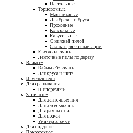
Настольные
Торцовочные
+
Маятниковые
Для бревна и бруса
Проходные
Консольные
Карусельные
С нижней пилой
Станки для оптимизации
Круглопалочные
Ленточные пилы по дереву
Ваймы
+
Ваймы сборочные
Для бруса и щита
Измельчители
Для сращивания
+
Шипорезные
Заточные
+
Для ленточных пил
Для дисковых пил
Для рамных пил
Для ножей
Универсальные
Для поддонов
Покрасочное
+