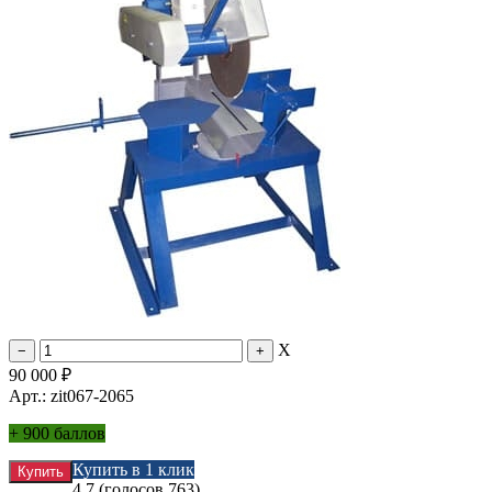
X
90 000
₽
Арт.: zit067-2065
+
900 баллов
Купить в 1 клик
4.7
(голосов
763
)