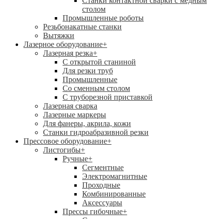
Станки контактной сварки с медным
столом
Промышленные роботы
Резьбонакатные станки
Вытяжки
Лазерное оборудование
+
Лазерная резка
+
С открытой станиной
Для резки труб
Промышленные
Со сменным столом
С труборезной приставкой
Лазерная сварка
Лазерные маркеры
Для фанеры, акрила, кожи
Станки гидроабразивной резки
Прессовое оборудование
+
Листогибы
+
Ручные
+
Сегментные
Электромагнитные
Проходные
Комбинированные
Аксессуары
Прессы гибочные
+