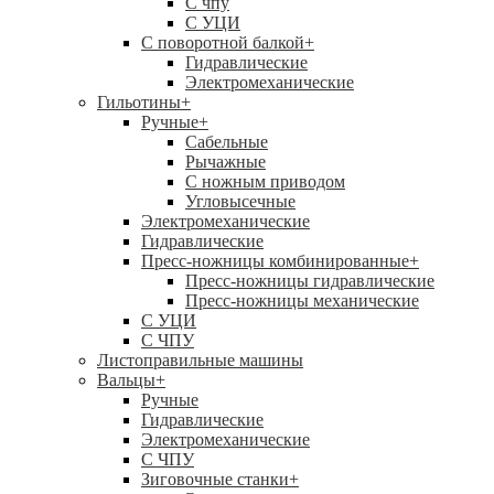
C чпу
С УЦИ
С поворотной балкой
+
Гидравлические
Электромеханические
Гильотины
+
Ручные
+
Сабельные
Рычажные
С ножным приводом
Угловысечные
Электромеханические
Гидравлические
Пресс-ножницы комбинированные
+
Пресс-ножницы гидравлические
Пресс-ножницы механические
С УЦИ
С ЧПУ
Листоправильные машины
Вальцы
+
Ручные
Гидравлические
Электромеханические
С ЧПУ
Зиговочные станки
+