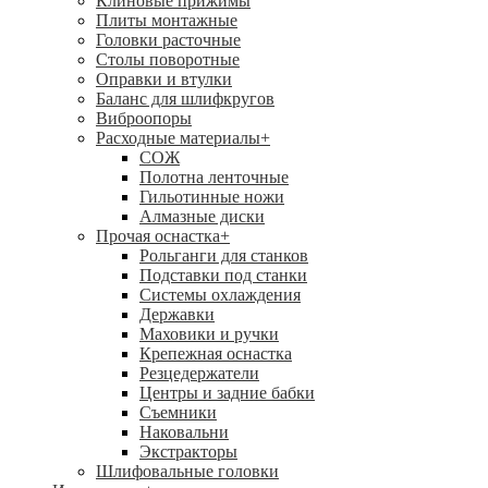
Клиновые прижимы
Плиты монтажные
Головки расточные
Столы поворотные
Оправки и втулки
Баланс для шлифкругов
Виброопоры
Расходные материалы
+
СОЖ
Полотна ленточные
Гильотинные ножи
Алмазные диски
Прочая оснастка
+
Рольганги для станков
Подставки под станки
Системы охлаждения
Державки
Маховики и ручки
Крепежная оснастка
Резцедержатели
Центры и задние бабки
Съемники
Наковальни
Экстракторы
Шлифовальные головки