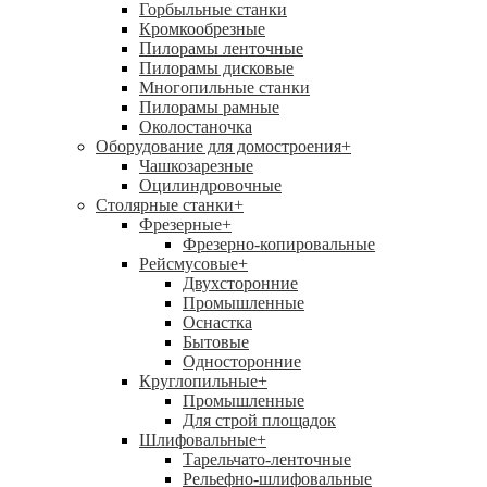
Горбыльные станки
Кромкообрезные
Пилорамы ленточные
Пилорамы дисковые
Многопильные станки
Пилорамы рамные
Околостаночка
Оборудование для домостроения
+
Чашкозарезные
Оцилиндровочные
Столярные станки
+
Фрезерные
+
Фрезерно-копировальные
Рейсмусовые
+
Двухсторонние
Промышленные
Оснастка
Бытовые
Односторонние
Круглопильные
+
Промышленные
Для строй площадок
Шлифовальные
+
Тарельчато-ленточные
Рельефно-шлифовальные