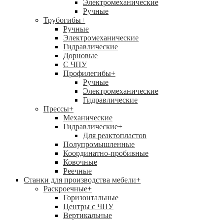
Электромеханические
Ручные
Трубогибы
+
Ручные
Электромеханические
Гидравлические
Дорновые
С ЧПУ
Профилегибы
+
Ручные
Электромеханические
Гидравлические
Прессы
+
Механические
Гидравлические
+
Для реактопластов
Полупромышленные
Координатно-пробивные
Ковочные
Реечные
Станки для производства мебели
+
Раскроечные
+
Горизонтальные
Центры с ЧПУ
Вертикальные