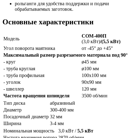
рольганги для удобства поддержки и подачи
обрабатываемых заготовок.
Основные характеристики
СОМ-400П
Модель
(3,0 кВт)
/(5,5 кВт)
Угол поворота маятника
от -45° до +45°
Максимальный размер разрезаемого материала под 90°
-­ круг
ø45 мм
-­ труба круглая
ø100 мм
-­ труба профильная
100х100 мм
-­ уголок
90х90 мм
-­ швеллер
120 мм
Частота вращения шпинделя
3500 об/мин
Тип диска
абразивный
Диаметр
300-400 мм
Посадочный диаметр
32 мм
Ширина
3-4 мм
Номинальная мощность
3,0 кВт /
5,5 кВт
Частота вращения ротора
2870 об/мин