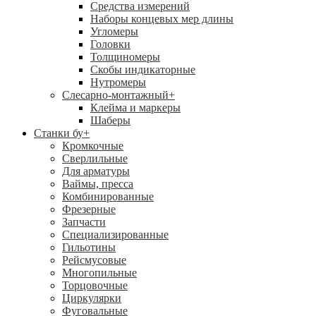
Средства измерений
Наборы концевых мер длины
Угломеры
Головки
Толщиномеры
Скобы индикаторные
Нутромеры
Слесарно-монтажный
+
Клейма и маркеры
Шаберы
Станки бу
+
Кромкочные
Сверлильные
Для арматуры
Ваймы, пресса
Комбинированные
Фрезерные
Запчасти
Специализированные
Гильотины
Рейсмусовые
Многопильные
Торцовочные
Циркулярки
Фуговальные