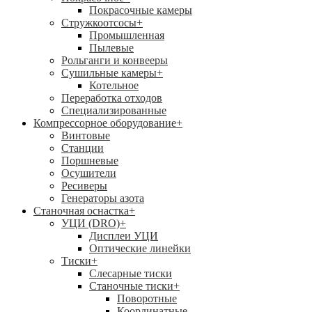
Покрасочные камеры
Стружкоотсосы
+
Промышленная
Пылевые
Рольганги и конвееры
Сушильные камеры
+
Котельное
Переработка отходов
Специализированные
Компрессорное оборудование
+
Винтовые
Станции
Поршневые
Осушители
Ресиверы
Генераторы азота
Станочная оснастка
+
УЦИ (DRO)
+
Дисплеи УЦИ
Оптические линейки
Тиски
+
Слесарные тиски
Станочные тиски
+
Поворотные
Координатные