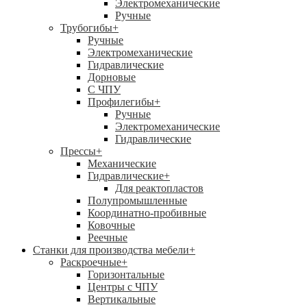
Электромеханические
Ручные
Трубогибы
+
Ручные
Электромеханические
Гидравлические
Дорновые
С ЧПУ
Профилегибы
+
Ручные
Электромеханические
Гидравлические
Прессы
+
Механические
Гидравлические
+
Для реактопластов
Полупромышленные
Координатно-пробивные
Ковочные
Реечные
Станки для производства мебели
+
Раскроечные
+
Горизонтальные
Центры с ЧПУ
Вертикальные