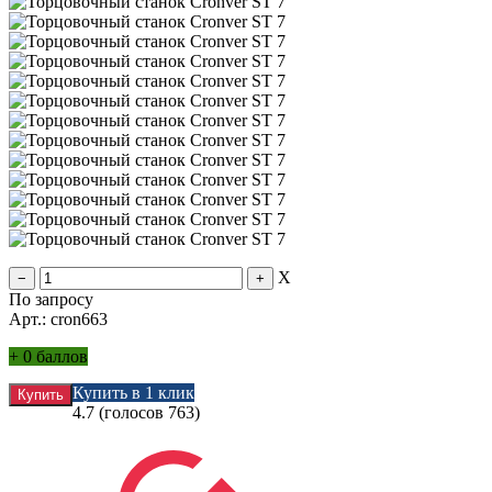
X
По запросу
Арт.: cron663
+
0 баллов
Купить в 1 клик
4.7
(голосов
763
)