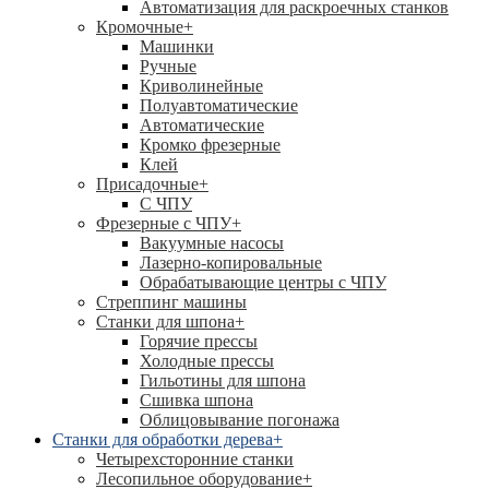
Автоматизация для раскроечных станков
Кромочные
+
Машинки
Ручные
Криволинейные
Полуавтоматические
Автоматические
Кромко фрезерные
Клей
Присадочные
+
С ЧПУ
Фрезерные с ЧПУ
+
Вакуумные насосы
Лазерно-копировальные
Обрабатывающие центры с ЧПУ
Стреппинг машины
Станки для шпона
+
Горячие прессы
Холодные прессы
Гильотины для шпона
Сшивка шпона
Облицовывание погонажа
Станки для обработки дерева
+
Четырехсторонние станки
Лесопильное оборудование
+