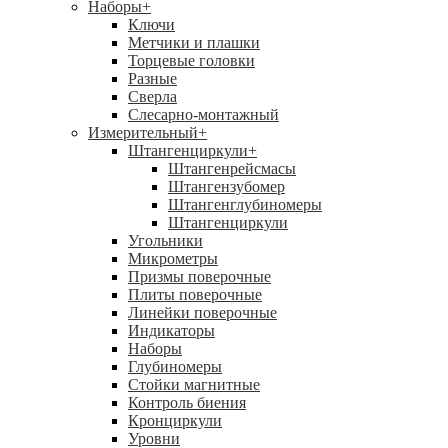
Наборы
+
Ключи
Метчики и плашки
Торцевые головки
Разные
Сверла
Слесарно-монтажный
Измерительный
+
Штангенциркули
+
Штангенрейсмасы
Штангензубомер
Штангенглубиномеры
Штангенциркули
Угольники
Микрометры
Призмы поверочные
Плиты поверочные
Линейки поверочные
Индикаторы
Наборы
Глубиномеры
Стойки магнитные
Контроль биения
Кронциркули
Уровни