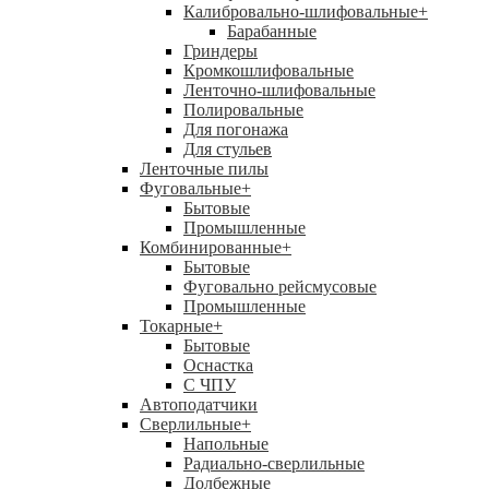
Калибровально-шлифовальные
+
Барабанные
Гриндеры
Кромкошлифовальные
Ленточно-шлифовальные
Полировальные
Для погонажа
Для стульев
Ленточные пилы
Фуговальные
+
Бытовые
Промышленные
Комбинированные
+
Бытовые
Фуговально рейсмусовые
Промышленные
Токарные
+
Бытовые
Оснастка
С ЧПУ
Автоподатчики
Сверлильные
+
Напольные
Радиально-сверлильные
Долбежные