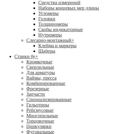
Средства измерений
Наборы концевых мер длины
Угломеры
Головки
Толщиномеры
Скобы индикаторные
Нутромеры
Слесарно-монтажный
+
Клейма и маркеры
Шаберы
Станки бу
+
Кромкочные
Сверлильные
Для арматуры
Ваймы, пресса
Комбинированные
Фрезерные
Запчасти
Специализированные
Гильотины
Рейсмусовые
Многопильные
Торцовочные
Циркулярки
Фуговальные