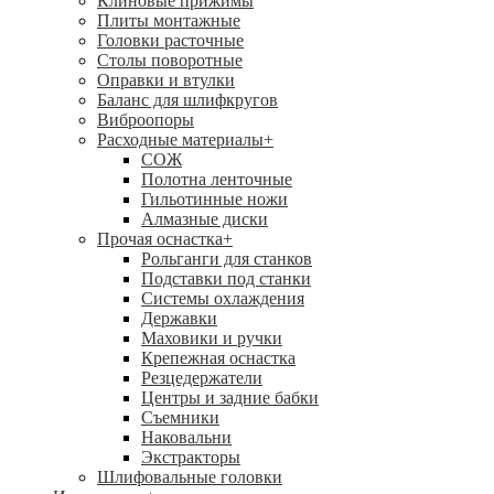
Клиновые прижимы
Плиты монтажные
Головки расточные
Столы поворотные
Оправки и втулки
Баланс для шлифкругов
Виброопоры
Расходные материалы
+
СОЖ
Полотна ленточные
Гильотинные ножи
Алмазные диски
Прочая оснастка
+
Рольганги для станков
Подставки под станки
Системы охлаждения
Державки
Маховики и ручки
Крепежная оснастка
Резцедержатели
Центры и задние бабки
Съемники
Наковальни
Экстракторы
Шлифовальные головки