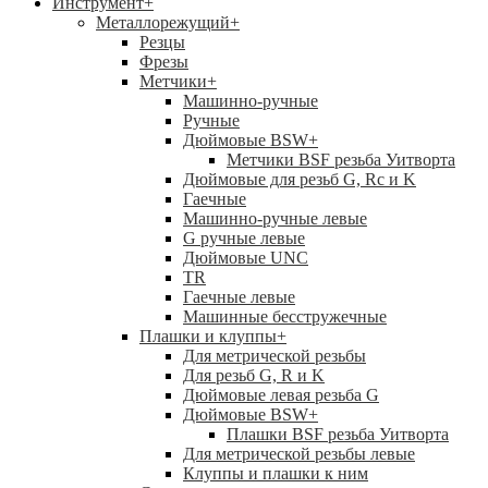
Инструмент
+
Металлорежущий
+
Резцы
Фрезы
Метчики
+
Машинно-ручные
Ручные
Дюймовые BSW
+
Метчики BSF резьба Уитворта
Дюймовые для резьб G, Rc и K
Гаечные
Машинно-ручные левые
G ручные левые
Дюймовые UNC
TR
Гаечные левые
Машинные бесстружечные
Плашки и клуппы
+
Для метрической резьбы
Для резьб G, R и K
Дюймовые левая резьба G
Дюймовые BSW
+
Плашки BSF резьба Уитворта
Для метрической резьбы левые
Клуппы и плашки к ним