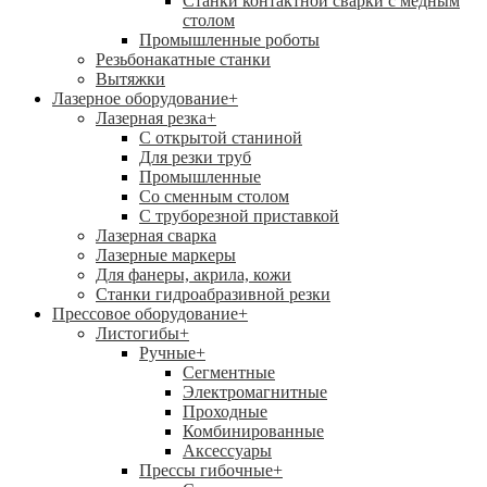
Станки контактной сварки с медным
столом
Промышленные роботы
Резьбонакатные станки
Вытяжки
Лазерное оборудование
+
Лазерная резка
+
С открытой станиной
Для резки труб
Промышленные
Со сменным столом
С труборезной приставкой
Лазерная сварка
Лазерные маркеры
Для фанеры, акрила, кожи
Станки гидроабразивной резки
Прессовое оборудование
+
Листогибы
+
Ручные
+
Сегментные
Электромагнитные
Проходные
Комбинированные
Аксессуары
Прессы гибочные
+