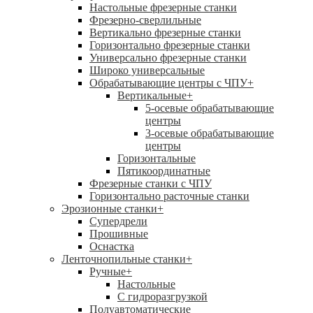
Настольные фрезерные станки
Фрезерно-сверлильные
Вертикально фрезерные станки
Горизонтально фрезерные станки
Универсально фрезерные станки
Широко универсальные
Обрабатывающие центры с ЧПУ
+
Вертикальные
+
5-осевые обрабатывающие
центры
3-осевые обрабатывающие
центры
Горизонтальные
Пятикоординатные
Фрезерные станки с ЧПУ
Горизонтально расточные станки
Эрозионные станки
+
Супердрели
Прошивные
Оснастка
Ленточнопильные станки
+
Ручные
+
Настольные
С гидроразгрузкой
Полуавтоматические