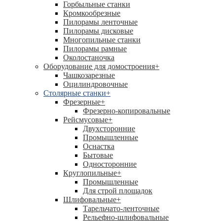
Горбыльные станки
Кромкообрезные
Пилорамы ленточные
Пилорамы дисковые
Многопильные станки
Пилорамы рамные
Околостаночка
Оборудование для домостроения
+
Чашкозарезные
Оцилиндровочные
Столярные станки
+
Фрезерные
+
Фрезерно-копировальные
Рейсмусовые
+
Двухсторонние
Промышленные
Оснастка
Бытовые
Односторонние
Круглопильные
+
Промышленные
Для строй площадок
Шлифовальные
+
Тарельчато-ленточные
Рельефно-шлифовальные