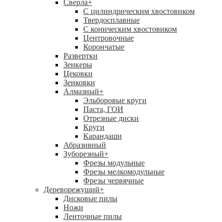
Сверла
+
С цилиндрическим хвостовиком
Твердосплавные
С коническим хвостовиком
Центровочные
Корончатые
Развертки
Зенкеры
Цековки
Зенковки
Алмазный
+
Эльборовые круги
Паста, ГОИ
Отрезные диски
Круги
Карандаши
Абразивный
Зуборезный
+
Фрезы модульные
Фрезы мелкомодульные
Фрезы червячные
Дереворежущий
+
Дисковые пилы
Ножи
Ленточные пилы