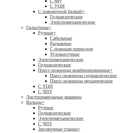
C чпу
С УЦИ
С поворотной балкой
+
Гидравлические
Электромеханические
Гильотины
+
Ручные
+
Сабельные
Рычажные
С ножным приводом
Угловысечные
Электромеханические
Гидравлические
Пресс-ножницы комбинированные
+
Пресс-ножницы гидравлические
Пресс-ножницы механические
С УЦИ
С ЧПУ
Листоправильные машины
Вальцы
+
Ручные
Гидравлические
Электромеханические
С ЧПУ
Зиговочные станки
+