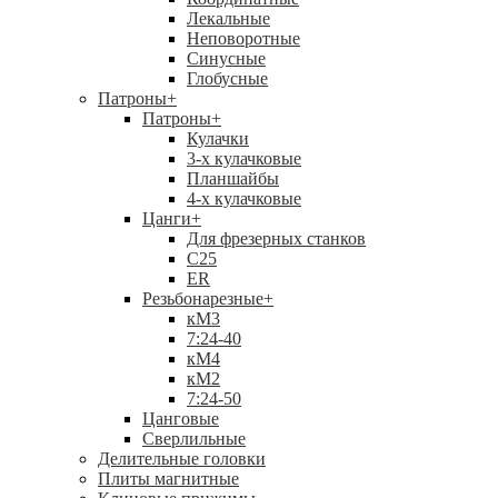
Лекальные
Неповоротные
Синусные
Глобусные
Патроны
+
Патроны
+
Кулачки
3-х кулачковые
Планшайбы
4-х кулачковые
Цанги
+
Для фрезерных станков
С25
ER
Резьбонарезные
+
кМ3
7:24-40
кМ4
кМ2
7:24-50
Цанговые
Сверлильные
Делительные головки
Плиты магнитные