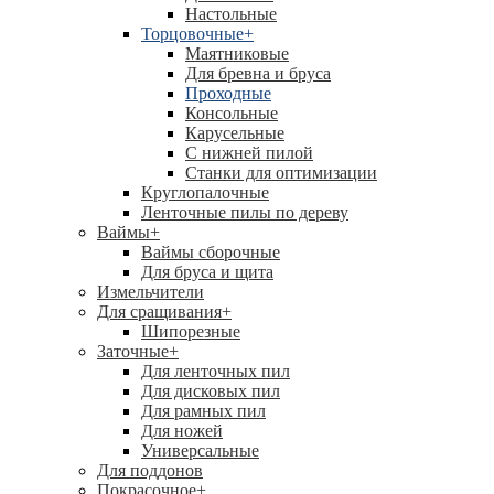
Настольные
Торцовочные
+
Маятниковые
Для бревна и бруса
Проходные
Консольные
Карусельные
С нижней пилой
Станки для оптимизации
Круглопалочные
Ленточные пилы по дереву
Ваймы
+
Ваймы сборочные
Для бруса и щита
Измельчители
Для сращивания
+
Шипорезные
Заточные
+
Для ленточных пил
Для дисковых пил
Для рамных пил
Для ножей
Универсальные
Для поддонов
Покрасочное
+