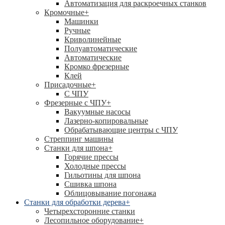
Автоматизация для раскроечных станков
Кромочные
+
Машинки
Ручные
Криволинейные
Полуавтоматические
Автоматические
Кромко фрезерные
Клей
Присадочные
+
С ЧПУ
Фрезерные с ЧПУ
+
Вакуумные насосы
Лазерно-копировальные
Обрабатывающие центры с ЧПУ
Стреппинг машины
Станки для шпона
+
Горячие прессы
Холодные прессы
Гильотины для шпона
Сшивка шпона
Облицовывание погонажа
Станки для обработки дерева
+
Четырехсторонние станки
Лесопильное оборудование
+