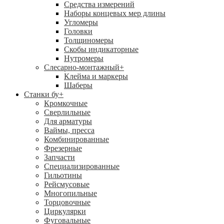
Средства измерений
Наборы концевых мер длины
Угломеры
Головки
Толщиномеры
Скобы индикаторные
Нутромеры
Слесарно-монтажный
+
Клейма и маркеры
Шаберы
Станки бу
+
Кромкочные
Сверлильные
Для арматуры
Ваймы, пресса
Комбинированные
Фрезерные
Запчасти
Специализированные
Гильотины
Рейсмусовые
Многопильные
Торцовочные
Циркулярки
Фуговальные