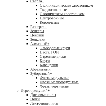
Сверла
+
С цилиндрическим хвостовиком
Твердосплавные
С коническим хвостовиком
Центровочные
Корончатые
Развертки
Зенкеры
Цековки
Зенковки
Алмазный
+
Эльборовые круги
Паста, ГОИ
Отрезные диски
Круги
Карандаши
Абразивный
Зуборезный
+
Фрезы модульные
Фрезы мелкомодульные
Фрезы червячные
Дереворежущий
+
Дисковые пилы
Ножи
Ленточные пилы