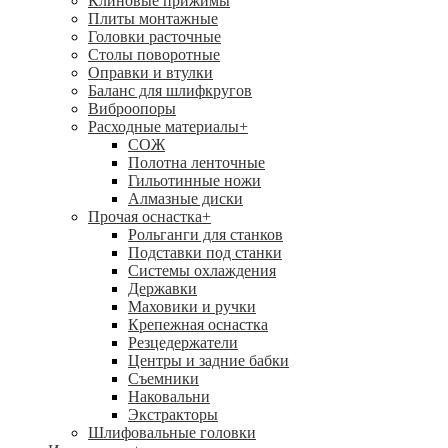
Клиновые прижимы
Плиты монтажные
Головки расточные
Столы поворотные
Оправки и втулки
Баланс для шлифкругов
Виброопоры
Расходные материалы
+
СОЖ
Полотна ленточные
Гильотинные ножи
Алмазные диски
Прочая оснастка
+
Рольганги для станков
Подставки под станки
Системы охлаждения
Державки
Маховики и ручки
Крепежная оснастка
Резцедержатели
Центры и задние бабки
Съемники
Наковальни
Экстракторы
Шлифовальные головки