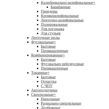
Калибровально-шлифовальные
+
Барабанные
Гриндеры
Кромкошлифовальные
Ленточно-шлифовальные
Полировальные
Для погонажа
Для стульев
Ленточные пилы
Фуговальные
+
Бытовые
Промышленные
Комбинированные
+
Бытовые
Фуговально рейсмусовые
Промышленные
Токарные
+
Бытовые
Оснастка
С ЧПУ
Автоподатчики
Сверлильные
+
Напольные
Радиально-сверлильные
Долбежные