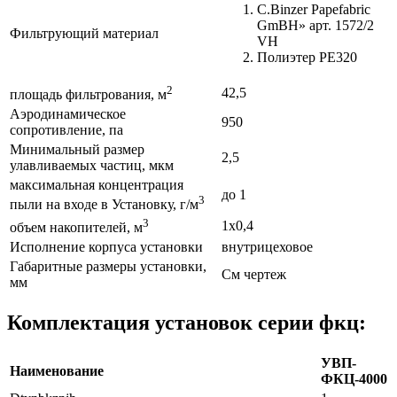
C.Binzer Papefabric
GmBH» арт. 1572/2
Фильтрующий материал
VH
Полиэтер PE320
2
42,5
площадь фильтрования, м
Аэродинамическое
950
сопротивление, па
Минимальный размер
2,5
улавливаемых частиц, мкм
максимальная концентрация
до 1
3
пыли на входе в Установку, г/м
3
1х0,4
объем накопителей, м
Исполнение корпуса установки
внутрицеховое
Габаритные размеры установки,
См чертеж
мм
Комплектация установок серии фкц:
УВП-
Наименование
ФКЦ-4000