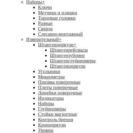
Наборы
+
Ключи
Метчики и плашки
Торцевые головки
Разные
Сверла
Слесарно-монтажный
Измерительный
+
Штангенциркули
+
Штангенрейсмасы
Штангензубомер
Штангенглубиномеры
Штангенциркули
Угольники
Микрометры
Призмы поверочные
Плиты поверочные
Линейки поверочные
Индикаторы
Наборы
Глубиномеры
Стойки магнитные
Контроль биения
Кронциркули
Уровни