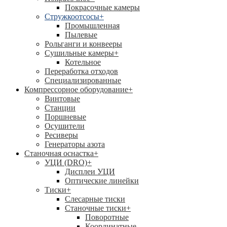
Покрасочные камеры
Стружкоотсосы
+
Промышленная
Пылевые
Рольганги и конвееры
Сушильные камеры
+
Котельное
Переработка отходов
Специализированные
Компрессорное оборудование
+
Винтовые
Станции
Поршневые
Осушители
Ресиверы
Генераторы азота
Станочная оснастка
+
УЦИ (DRO)
+
Дисплеи УЦИ
Оптические линейки
Тиски
+
Слесарные тиски
Станочные тиски
+
Поворотные
Координатные