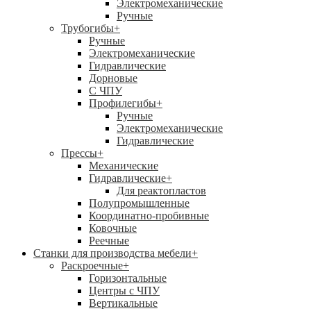
Электромеханические
Ручные
Трубогибы
+
Ручные
Электромеханические
Гидравлические
Дорновые
С ЧПУ
Профилегибы
+
Ручные
Электромеханические
Гидравлические
Прессы
+
Механические
Гидравлические
+
Для реактопластов
Полупромышленные
Координатно-пробивные
Ковочные
Реечные
Станки для производства мебели
+
Раскроечные
+
Горизонтальные
Центры с ЧПУ
Вертикальные