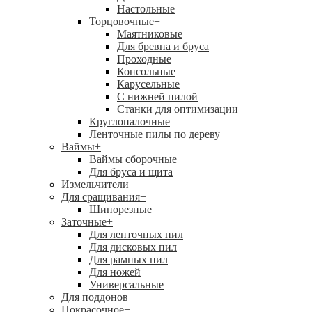
Настольные
Торцовочные
+
Маятниковые
Для бревна и бруса
Проходные
Консольные
Карусельные
С нижней пилой
Станки для оптимизации
Круглопалочные
Ленточные пилы по дереву
Ваймы
+
Ваймы сборочные
Для бруса и щита
Измельчители
Для сращивания
+
Шипорезные
Заточные
+
Для ленточных пил
Для дисковых пил
Для рамных пил
Для ножей
Универсальные
Для поддонов
Покрасочное
+