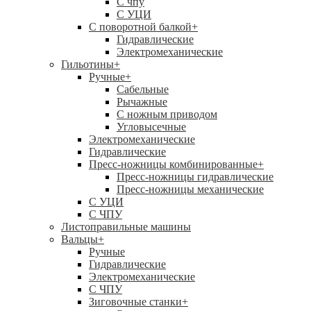
C чпу
С УЦИ
С поворотной балкой
+
Гидравлические
Электромеханические
Гильотины
+
Ручные
+
Сабельные
Рычажные
С ножным приводом
Угловысечные
Электромеханические
Гидравлические
Пресс-ножницы комбинированные
+
Пресс-ножницы гидравлические
Пресс-ножницы механические
С УЦИ
С ЧПУ
Листоправильные машины
Вальцы
+
Ручные
Гидравлические
Электромеханические
С ЧПУ
Зиговочные станки
+