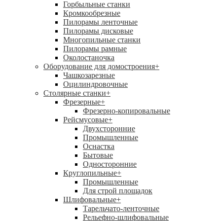
Горбыльные станки
Кромкообрезные
Пилорамы ленточные
Пилорамы дисковые
Многопильные станки
Пилорамы рамные
Околостаночка
Оборудование для домостроения
+
Чашкозарезные
Оцилиндровочные
Столярные станки
+
Фрезерные
+
Фрезерно-копировальные
Рейсмусовые
+
Двухсторонние
Промышленные
Оснастка
Бытовые
Односторонние
Круглопильные
+
Промышленные
Для строй площадок
Шлифовальные
+
Тарельчато-ленточные
Рельефно-шлифовальные