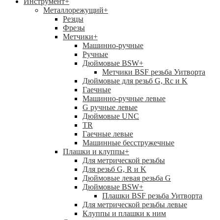
Инструмент
+
Металлорежущий
+
Резцы
Фрезы
Метчики
+
Машинно-ручные
Ручные
Дюймовые BSW
+
Метчики BSF резьба Уитворта
Дюймовые для резьб G, Rc и K
Гаечные
Машинно-ручные левые
G ручные левые
Дюймовые UNC
TR
Гаечные левые
Машинные бесстружечные
Плашки и клуппы
+
Для метрической резьбы
Для резьб G, R и K
Дюймовые левая резьба G
Дюймовые BSW
+
Плашки BSF резьба Уитворта
Для метрической резьбы левые
Клуппы и плашки к ним