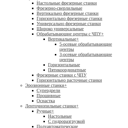
Настольные фрезерные станки
Фрезерно-сверлильные
Вертикально фрезерные станки
Горизонтально фрезерные станки
Универсально фрезерные станки
Широко универсальные
Обрабатывающие центры с ЧПУ
+
Вертикальные
+
5-осевые обрабатывающие
центры
3-осевые обрабатывающие
центры
Горизонтальные
Пятикоординатные
Фрезерные станки с ЧПУ
Горизонтально расточные станки
Эрозионные станки
+
Супердрели
Прошивные
Оснастка
Ленточнопильные станки
+
Ручные
+
Настольные
С гидроразгрузкой
Полуавтоматические