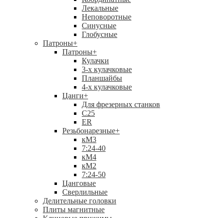
Лекальные
Неповоротные
Синусные
Глобусные
Патроны
+
Патроны
+
Кулачки
3-х кулачковые
Планшайбы
4-х кулачковые
Цанги
+
Для фрезерных станков
С25
ER
Резьбонарезные
+
кМ3
7:24-40
кМ4
кМ2
7:24-50
Цанговые
Сверлильные
Делительные головки
Плиты магнитные