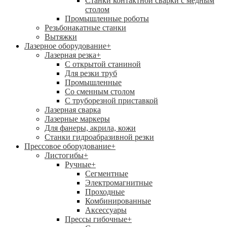
Станки контактной сварки с медным
столом
Промышленные роботы
Резьбонакатные станки
Вытяжки
Лазерное оборудование
+
Лазерная резка
+
С открытой станиной
Для резки труб
Промышленные
Со сменным столом
С труборезной приставкой
Лазерная сварка
Лазерные маркеры
Для фанеры, акрила, кожи
Станки гидроабразивной резки
Прессовое оборудование
+
Листогибы
+
Ручные
+
Сегментные
Электромагнитные
Проходные
Комбинированные
Аксессуары
Прессы гибочные
+