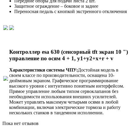
Передние опоры для подачи листа 2 шт.
Защитное ограждение – боковое и заднее
Переносная педаль с кнопкой экстренного отключения
Контроллер esa 630 (сенсорный tft экран 10 ")
управление по осям 4 + 1, y1+y2+x+r + v
Характеристики системы ЧПУ:
Достойная модель в
своем классе по производительности, оснащена 10-
дюймовым экраном. Графическое программирование
высокого уровня с интуитивно понятным интерфейсом.
Прямое управление любым типом сервоклапанов без
необходимости использования внешних усилителей.
Может управлять максимум четырьмя осями в любой
комбинации, включая электрические тормоза и работу
нескольких станков в тандемном исполнении.
Пока нет отзывов