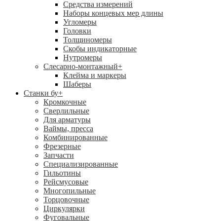
Средства измерений
Наборы концевых мер длины
Угломеры
Головки
Толщиномеры
Скобы индикаторные
Нутромеры
Слесарно-монтажный
+
Клейма и маркеры
Шаберы
Станки бу
+
Кромкочные
Сверлильные
Для арматуры
Ваймы, пресса
Комбинированные
Фрезерные
Запчасти
Специализированные
Гильотины
Рейсмусовые
Многопильные
Торцовочные
Циркулярки
Фуговальные