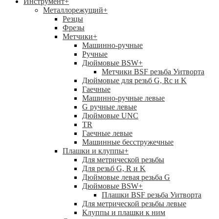
Инструмент
+
Металлорежущий
+
Резцы
Фрезы
Метчики
+
Машинно-ручные
Ручные
Дюймовые BSW
+
Метчики BSF резьба Уитворта
Дюймовые для резьб G, Rc и K
Гаечные
Машинно-ручные левые
G ручные левые
Дюймовые UNC
TR
Гаечные левые
Машинные бесстружечные
Плашки и клуппы
+
Для метрической резьбы
Для резьб G, R и K
Дюймовые левая резьба G
Дюймовые BSW
+
Плашки BSF резьба Уитворта
Для метрической резьбы левые
Клуппы и плашки к ним