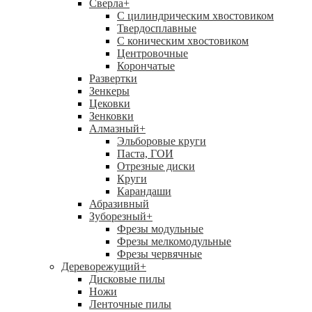
Сверла
+
С цилиндрическим хвостовиком
Твердосплавные
С коническим хвостовиком
Центровочные
Корончатые
Развертки
Зенкеры
Цековки
Зенковки
Алмазный
+
Эльборовые круги
Паста, ГОИ
Отрезные диски
Круги
Карандаши
Абразивный
Зуборезный
+
Фрезы модульные
Фрезы мелкомодульные
Фрезы червячные
Дереворежущий
+
Дисковые пилы
Ножи
Ленточные пилы