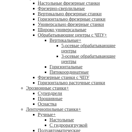
Настольные фрезерные станки
Фрезерно-сверлильные
Вертикально фрезерные станки
Горизонтально фрезерные станки
Универсально фрезерные станки
Широко универсальные
Обрабатывающие центры с ЧПУ
+
Вертикальные
+
5-осевые обрабатывающие
центры
3-осевые обрабатывающие
центры
Горизонтальные
Пятикоординатные
Фрезерные станки с ЧПУ
Горизонтально расточные станки
Эрозионные станки
+
Супердрели
Прошивные
Оснастка
Ленточнопильные станки
+
Ручные
+
Настольные
С гидроразгрузкой
Полуавтоматические