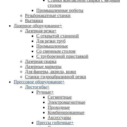
Станки контактной сварки с медным
столом
Промышленные роботы
Резьбонакатные станки
Вытяжки
Лазерное оборудование
+
Лазерная резка
+
С открытой станиной
Для резки труб
Промышленные
Со сменным столом
С труборезной приставкой
Лазерная сварка
Лазерные маркеры
Для фанеры, акрила, кожи
Станки гидроабразивной резки
Прессовое оборудование
+
Листогибы
+
Ручные
+
Сегментные
Электромагнитные
Проходные
Комбинированные
Аксессуары
Прессы гибочные
+