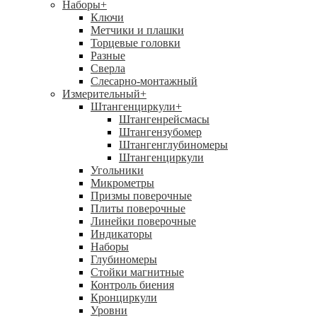
Наборы
+
Ключи
Метчики и плашки
Торцевые головки
Разные
Сверла
Слесарно-монтажный
Измерительный
+
Штангенциркули
+
Штангенрейсмасы
Штангензубомер
Штангенглубиномеры
Штангенциркули
Угольники
Микрометры
Призмы поверочные
Плиты поверочные
Линейки поверочные
Индикаторы
Наборы
Глубиномеры
Стойки магнитные
Контроль биения
Кронциркули
Уровни