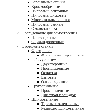
Горбыльные станки
Кромкообрезные
Пилорамы ленточные
Пилорамы дисковые
Многопильные станки
Пилорамы рамные
Околостаночка
Оборудование для домостроения
+
Чашкозарезные
Оцилиндровочные
Столярные станки
+
Фрезерные
+
Фрезерно-копировальные
Рейсмусовые
+
Двухсторонние
Промышленные
Оснастка
Бытовые
Односторонние
Круглопильные
+
Промышленные
Для строй площадок
Шлифовальные
+
Тарельчато-ленточные
Рельефно-шлифовальные