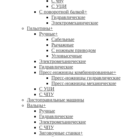
C чпу
С УЦИ
С поворотной балкой
+
Гидравлические
Электромеханические
Гильотины
+
Ручные
+
Сабельные
Рычажные
С ножным приводом
Угловысечные
Электромеханические
Гидравлические
Пресс-ножницы комбинированные
+
Пресс-ножницы гидравлические
Пресс-ножницы механические
С УЦИ
С ЧПУ
Листоправильные машины
Вальцы
+
Ручные
Гидравлические
Электромеханические
С ЧПУ
Зиговочные станки
+