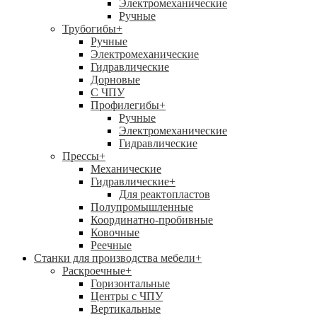
Электромеханические
Ручные
Трубогибы
+
Ручные
Электромеханические
Гидравлические
Дорновые
С ЧПУ
Профилегибы
+
Ручные
Электромеханические
Гидравлические
Прессы
+
Механические
Гидравлические
+
Для реактопластов
Полупромышленные
Координатно-пробивные
Ковочные
Реечные
Станки для производства мебели
+
Раскроечные
+
Горизонтальные
Центры с ЧПУ
Вертикальные