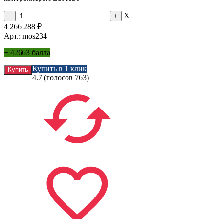
X
4 266 288
₽
Арт.: mos234
+
42663 балла
Купить в 1 клик
4.7
(голосов
763
)