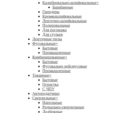
Калибровально-шлифовальные
+
Барабанные
Гриндеры
Кромкошлифовальные
Ленточно-шлифовальные
Полировальные
Для погонажа
Для стульев
Ленточные пилы
Фуговальные
+
Бытовые
Промышленные
Комбинированные
+
Бытовые
Фуговально рейсмусовые
Промышленные
Токарные
+
Бытовые
Оснастка
С ЧПУ
Автоподатчики
Сверлильные
+
Напольные
Радиально-сверлильные
Долбежные