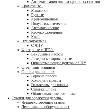
Автоматизация для раскроечных станков
Кромочные
+
Машинки
Ручные
Криволинейные
Полуавтоматические
Автоматические
Кромко фрезерные
Клей
Присадочные
+
С ЧПУ
Фрезерные с ЧПУ
+
Вакуумные насосы
Лазерно-копировальные
Обрабатывающие центры с ЧПУ
Стреппинг машины
Станки для шпона
+
Горячие прессы
Холодные прессы
Гильотины для шпона
Сшивка шпона
Облицовывание погонажа
Станки для обработки дерева
+
Четырехсторонние станки
Лесопильное оборудование
+