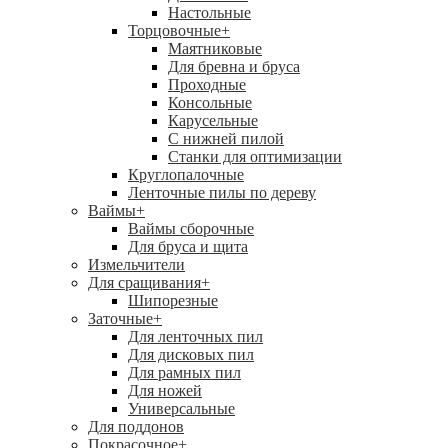
Настольные
Торцовочные
+
Маятниковые
Для бревна и бруса
Проходные
Консольные
Карусельные
С нижней пилой
Станки для оптимизации
Круглопалочные
Ленточные пилы по дереву
Ваймы
+
Ваймы сборочные
Для бруса и щита
Измельчители
Для сращивания
+
Шипорезные
Заточные
+
Для ленточных пил
Для дисковых пил
Для рамных пил
Для ножей
Универсальные
Для поддонов
Покрасочное
+