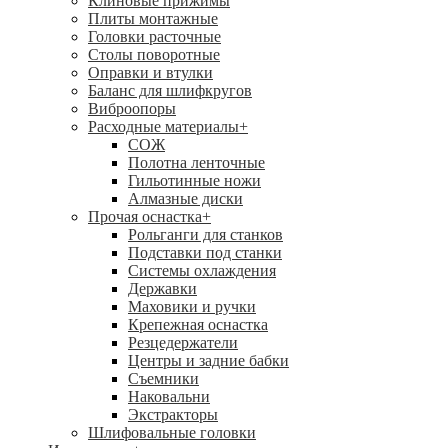
Клиновые прижимы
Плиты монтажные
Головки расточные
Столы поворотные
Оправки и втулки
Баланс для шлифкругов
Виброопоры
Расходные материалы
+
СОЖ
Полотна ленточные
Гильотинные ножи
Алмазные диски
Прочая оснастка
+
Рольганги для станков
Подставки под станки
Системы охлаждения
Державки
Маховики и ручки
Крепежная оснастка
Резцедержатели
Центры и задние бабки
Съемники
Наковальни
Экстракторы
Шлифовальные головки