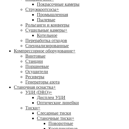
Покрасочные камеры
Стружкоотсосы
+
Промышленная
Пылевые
Рольганги и конвееры
Сушильные камеры
+
Котельное
Переработка отходов
Специализированные
Компрессорное оборудование
+
Винтовые
Станции
Поршневые
Осушители
Ресиверы
Генераторы азота
Станочная оснастка
+
УЦИ (DRO)
+
Дисплеи УЦИ
Оптические линейки
Тиски
+
Слесарные тиски
Станочные тиски
+
Поворотные
Координатные