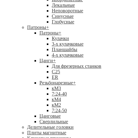
Лекальные
Неповоротные
Синусные
Глобусные
Патроны
+
Патроны
+
Кулачки
3-х кулачковые
Планшайбы
4-х кулачковые
Цанги
+
Для фрезерных станков
С25
ER
Резьбонарезные
+
кМ3
7:24-40
кМ4
кМ2
7:24-50
Цанговые
Сверлильные
Делительные головки
Плиты магнитные