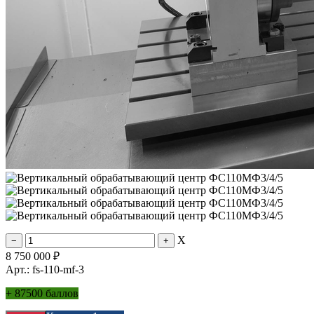
X
8 750 000
₽
Арт.: fs-110-mf-3
+
87500 баллов