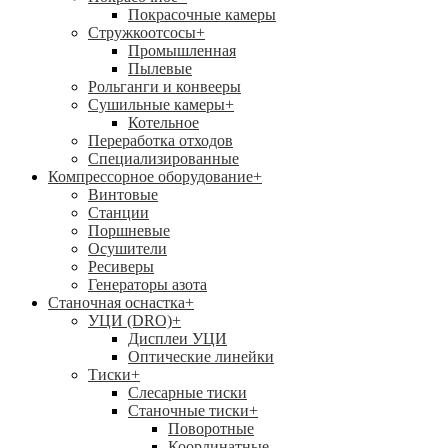
Покрасочные камеры
Стружкоотсосы
+
Промышленная
Пылевые
Рольганги и конвееры
Сушильные камеры
+
Котельное
Переработка отходов
Специализированные
Компрессорное оборудование
+
Винтовые
Станции
Поршневые
Осушители
Ресиверы
Генераторы азота
Станочная оснастка
+
УЦИ (DRO)
+
Дисплеи УЦИ
Оптические линейки
Тиски
+
Слесарные тиски
Станочные тиски
+
Поворотные
Координатные