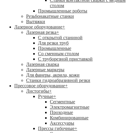
Станки контактной сварки с медным
столом
Промышленные роботы
Резьбонакатные станки
Вытяжки
Лазерное оборудование
+
Лазерная резка
+
С открытой станиной
Для резки труб
Промышленные
Со сменным столом
С труборезной приставкой
Лазерная сварка
Лазерные маркеры
Для фанеры, акрила, кожи
Станки гидроабразивной резки
Прессовое оборудование
+
Листогибы
+
Ручные
+
Сегментные
Электромагнитные
Проходные
Комбинированные
Аксессуары
Прессы гибочные
+