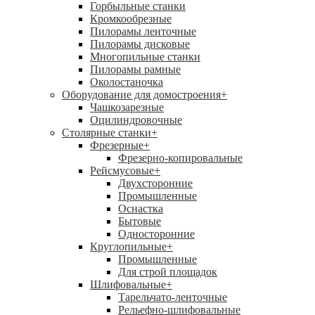
Горбыльные станки
Кромкообрезные
Пилорамы ленточные
Пилорамы дисковые
Многопильные станки
Пилорамы рамные
Околостаночка
Оборудование для домостроения
+
Чашкозарезные
Оцилиндровочные
Столярные станки
+
Фрезерные
+
Фрезерно-копировальные
Рейсмусовые
+
Двухсторонние
Промышленные
Оснастка
Бытовые
Односторонние
Круглопильные
+
Промышленные
Для строй площадок
Шлифовальные
+
Тарельчато-ленточные
Рельефно-шлифовальные