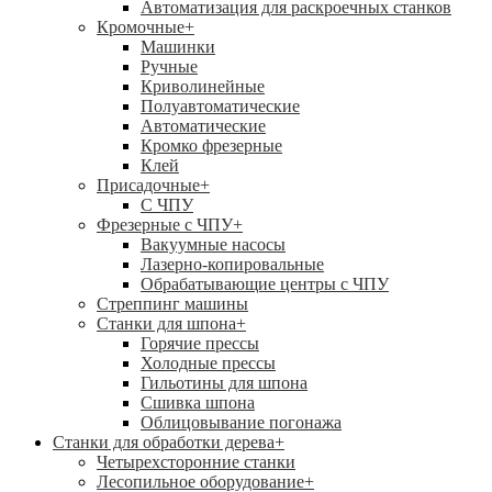
Автоматизация для раскроечных станков
Кромочные
+
Машинки
Ручные
Криволинейные
Полуавтоматические
Автоматические
Кромко фрезерные
Клей
Присадочные
+
С ЧПУ
Фрезерные с ЧПУ
+
Вакуумные насосы
Лазерно-копировальные
Обрабатывающие центры с ЧПУ
Стреппинг машины
Станки для шпона
+
Горячие прессы
Холодные прессы
Гильотины для шпона
Сшивка шпона
Облицовывание погонажа
Станки для обработки дерева
+
Четырехсторонние станки
Лесопильное оборудование
+