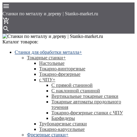
Cтанки по металлу и дереву | Stanko-market.ru
Каталог товаров:
Станки для обработки металла
+
Токарные станки
+
Настольные
Токарно-винторезные
Токарно-фрезерные
с ЧПУ
+
С прямой станиной
C наклонной станиной
Вертикальные токарные станки
Токарные автоматы продольного
точения
Токарно-фрезерные станки с ЧПУ
Барфидеры
Трубонарезные станки
Токарно-карусельные
Фрезерные станки
+