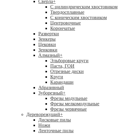
Сверла
+
С цилиндрическим хвостовиком
Твердосплавные
С коническим хвостовиком
Центровочные
Корончатые
Развертки
Зенкеры
Цековки
Зенковки
Алмазный
+
Эльборовые круги
Паста, ГОИ
Отрезные диски
Круги
Карандаши
Абразивный
Зуборезный
+
Фрезы модульные
Фрезы мелкомодульные
Фрезы червячные
Дереворежущий
+
Дисковые пилы
Ножи
Ленточные пилы