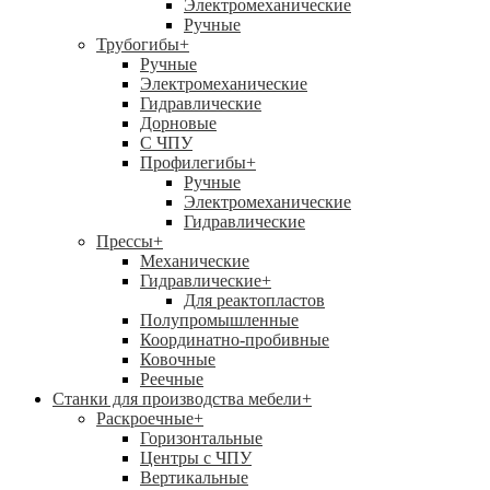
Электромеханические
Ручные
Трубогибы
+
Ручные
Электромеханические
Гидравлические
Дорновые
С ЧПУ
Профилегибы
+
Ручные
Электромеханические
Гидравлические
Прессы
+
Механические
Гидравлические
+
Для реактопластов
Полупромышленные
Координатно-пробивные
Ковочные
Реечные
Станки для производства мебели
+
Раскроечные
+
Горизонтальные
Центры с ЧПУ
Вертикальные