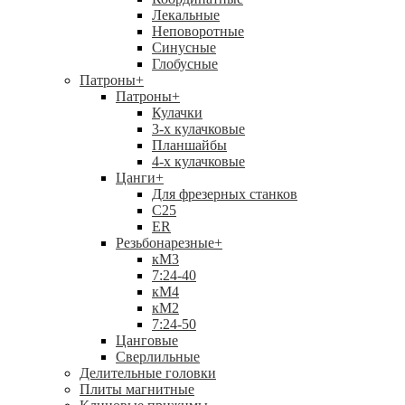
Лекальные
Неповоротные
Синусные
Глобусные
Патроны
+
Патроны
+
Кулачки
3-х кулачковые
Планшайбы
4-х кулачковые
Цанги
+
Для фрезерных станков
С25
ER
Резьбонарезные
+
кМ3
7:24-40
кМ4
кМ2
7:24-50
Цанговые
Сверлильные
Делительные головки
Плиты магнитные