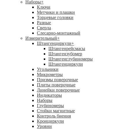
Наборы
+
Ключи
Метчики и плашки
Торцевые головки
Разные
Сверла
Слесарно-монтажный
Измерительный
+
Штангенциркули
+
Штангенрейсмасы
Штангензубомер
Штангенглубиномеры
Штангенциркули
Угольники
Микрометры
Призмы поверочные
Плиты поверочные
Линейки поверочные
Индикаторы
Наборы
Глубиномеры
Стойки магнитные
Контроль биения
Кронциркули
Уровни