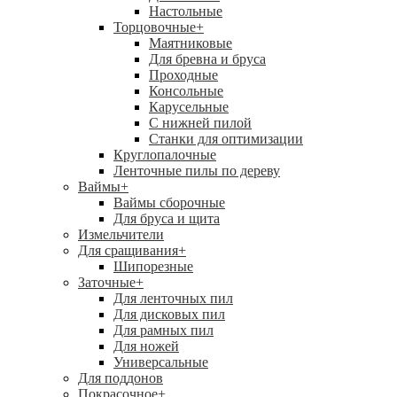
Настольные
Торцовочные
+
Маятниковые
Для бревна и бруса
Проходные
Консольные
Карусельные
С нижней пилой
Станки для оптимизации
Круглопалочные
Ленточные пилы по дереву
Ваймы
+
Ваймы сборочные
Для бруса и щита
Измельчители
Для сращивания
+
Шипорезные
Заточные
+
Для ленточных пил
Для дисковых пил
Для рамных пил
Для ножей
Универсальные
Для поддонов
Покрасочное
+