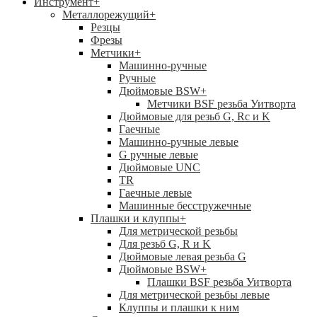
Инструмент
+
Металлорежущий
+
Резцы
Фрезы
Метчики
+
Машинно-ручные
Ручные
Дюймовые BSW
+
Метчики BSF резьба Уитворта
Дюймовые для резьб G, Rc и K
Гаечные
Машинно-ручные левые
G ручные левые
Дюймовые UNC
TR
Гаечные левые
Машинные бесстружечные
Плашки и клуппы
+
Для метрической резьбы
Для резьб G, R и K
Дюймовые левая резьба G
Дюймовые BSW
+
Плашки BSF резьба Уитворта
Для метрической резьбы левые
Клуппы и плашки к ним