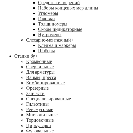
Средства измерений
Наборы концевых мер длины
Угломеры
Головки
Толщиномеры
Скобы индикаторные
Нутромеры
Слесарно-монтажный
+
Клейма и маркеры
Шаберы
Станки бу
+
Кромкочные
Сверлильные
Для арматуры
Ваймы, пресса
Комбинированные
Фрезерные
Запчасти
Специализированные
Гильотины
Рейсмусовые
Многопильные
Торцовочные
Циркулярки
Фуговальные