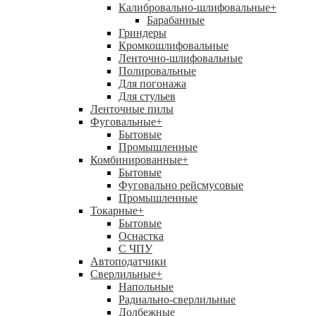
Калибровально-шлифовальные
+
Барабанные
Гриндеры
Кромкошлифовальные
Ленточно-шлифовальные
Полировальные
Для погонажа
Для стульев
Ленточные пилы
Фуговальные
+
Бытовые
Промышленные
Комбинированные
+
Бытовые
Фуговально рейсмусовые
Промышленные
Токарные
+
Бытовые
Оснастка
С ЧПУ
Автоподатчики
Сверлильные
+
Напольные
Радиально-сверлильные
Долбежные