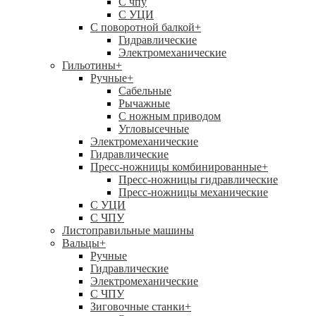
C чпу
С УЦИ
С поворотной балкой
+
Гидравлические
Электромеханические
Гильотины
+
Ручные
+
Сабельные
Рычажные
С ножным приводом
Угловысечные
Электромеханические
Гидравлические
Пресс-ножницы комбинированные
+
Пресс-ножницы гидравлические
Пресс-ножницы механические
С УЦИ
С ЧПУ
Листоправильные машины
Вальцы
+
Ручные
Гидравлические
Электромеханические
С ЧПУ
Зиговочные станки
+