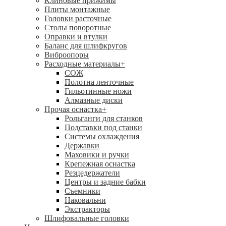
Клиновые прижимы
Плиты монтажные
Головки расточные
Столы поворотные
Оправки и втулки
Баланс для шлифкругов
Виброопоры
Расходные материалы
+
СОЖ
Полотна ленточные
Гильотинные ножи
Алмазные диски
Прочая оснастка
+
Рольганги для станков
Подставки под станки
Системы охлаждения
Державки
Маховики и ручки
Крепежная оснастка
Резцедержатели
Центры и задние бабки
Съемники
Наковальни
Экстракторы
Шлифовальные головки