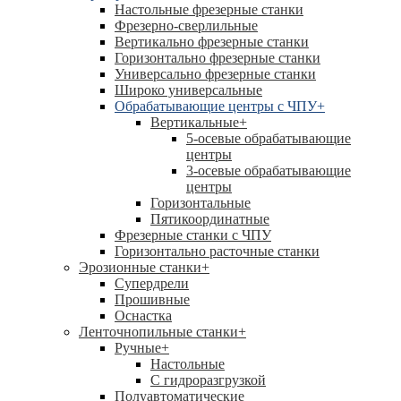
Настольные фрезерные станки
Фрезерно-сверлильные
Вертикально фрезерные станки
Горизонтально фрезерные станки
Универсально фрезерные станки
Широко универсальные
Обрабатывающие центры с ЧПУ
+
Вертикальные
+
5-осевые обрабатывающие
центры
3-осевые обрабатывающие
центры
Горизонтальные
Пятикоординатные
Фрезерные станки с ЧПУ
Горизонтально расточные станки
Эрозионные станки
+
Супердрели
Прошивные
Оснастка
Ленточнопильные станки
+
Ручные
+
Настольные
С гидроразгрузкой
Полуавтоматические