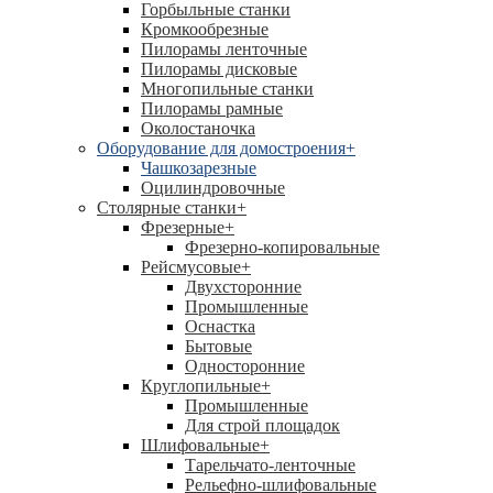
Горбыльные станки
Кромкообрезные
Пилорамы ленточные
Пилорамы дисковые
Многопильные станки
Пилорамы рамные
Околостаночка
Оборудование для домостроения
+
Чашкозарезные
Оцилиндровочные
Столярные станки
+
Фрезерные
+
Фрезерно-копировальные
Рейсмусовые
+
Двухсторонние
Промышленные
Оснастка
Бытовые
Односторонние
Круглопильные
+
Промышленные
Для строй площадок
Шлифовальные
+
Тарельчато-ленточные
Рельефно-шлифовальные