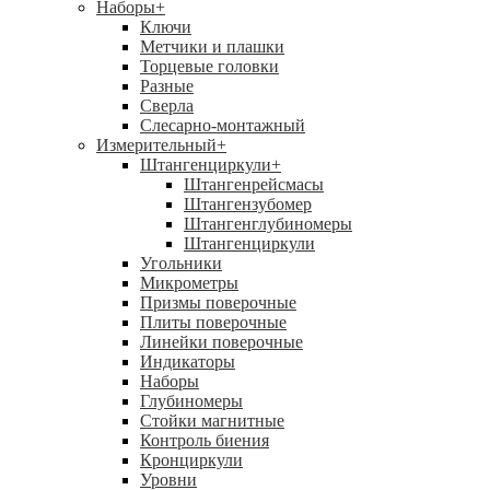
Наборы
+
Ключи
Метчики и плашки
Торцевые головки
Разные
Сверла
Слесарно-монтажный
Измерительный
+
Штангенциркули
+
Штангенрейсмасы
Штангензубомер
Штангенглубиномеры
Штангенциркули
Угольники
Микрометры
Призмы поверочные
Плиты поверочные
Линейки поверочные
Индикаторы
Наборы
Глубиномеры
Стойки магнитные
Контроль биения
Кронциркули
Уровни