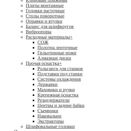
Клиновые прижимы
Плиты монтажные
Головки расточные
Столы поворотные
Оправки и втулки
Баланс для шлифкругов
Виброопоры
Расходные материалы
+
СОЖ
Полотна ленточные
Гильотинные ножи
Алмазные диски
Прочая оснастка
+
Рольганги для станков
Подставки под станки
Системы охлаждения
Державки
Маховики и ручки
Крепежная оснастка
Резцедержатели
Центры и задние бабки
Съемники
Наковальни
Экстракторы
Шлифовальные головки