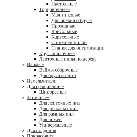
Настольные
Торцовочные
+
Маятниковые
Для бревна и бруса
Проходные
Консольные
Карусельные
С нижней пилой
Станки для оптимизации
Круглопалочные
Ленточные пилы по дереву
Ваймы
+
Ваймы сборочные
Для бруса и щита
Измельчители
Для сращивания
+
Шипорезные
Заточные
+
Для ленточных пил
Для дисковых пил
Для рамных пил
Для ножей
Универсальные
Для поддонов
Покрасочное
+