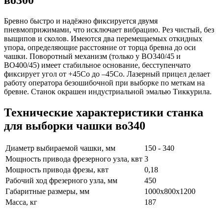
во300
Бревно быстро и надёжно фиксируется двумя
пневмоприжимами, что исключает вибрацию. Рез чистый, без
выщипов и сколов. Имеются два перемещаемых откидных
упора, определяющие расстояние от торца бревна до оси
чашки. Поворотный механизм (только у ВО340/45 и
ВО400/45) имеет стабильное основание, бесступенчато
фиксирует угол от +45Co до –45Co. Лазерный прицел делает
работу оператора безошибочной при выборке по меткам на
бревне. Станок окрашен индустриальной эмалью Тиккурила.
Технические характеристики станка
для выборки чашки во340
Диаметр выбираемой чашки, мм
150 - 340
Мощность привода фрезерного узла, квт
3
Мощность привода фрезы, квт
0,18
Рабочий ход фрезерного узла, мм
450
Габаритные размеры, мм
1000х800х1200
Масса, кг
187