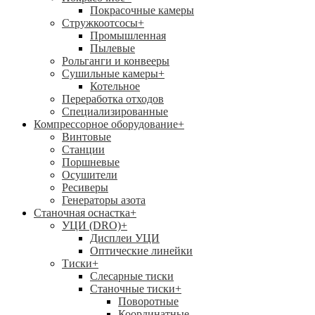
Покрасочные камеры
Стружкоотсосы
+
Промышленная
Пылевые
Рольганги и конвееры
Сушильные камеры
+
Котельное
Переработка отходов
Специализированные
Компрессорное оборудование
+
Винтовые
Станции
Поршневые
Осушители
Ресиверы
Генераторы азота
Станочная оснастка
+
УЦИ (DRO)
+
Дисплеи УЦИ
Оптические линейки
Тиски
+
Слесарные тиски
Станочные тиски
+
Поворотные
Координатные