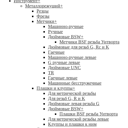
Инструмент
+
Металлорежущий
+
Резцы
Фрезы
Метчики
+
Машинно-ручные
Ручные
Дюймовые BSW
+
Метчики BSF резьба Уитворта
Дюймовые для резьб G, Rc и K
Гаечные
Машинно-ручные левые
G ручные левые
Дюймовые UNC
TR
Гаечные левые
Машинные бесстружечные
Плашки и клуппы
+
Для метрической резьбы
Для резьб G, R и K
Дюймовые левая резьба G
Дюймовые BSW
+
Плашки BSF резьба Уитворта
Для метрической резьбы левые
Клуппы и плашки к ним