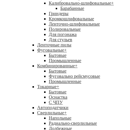
Калибровально-шлифовальные
+
Барабанные
Гриндеры
Кромкошлифовальные
Ленточно-шлифовальные
Полировальные
Для погонажа
Для стульев
Ленточные пилы
Фуговальные
+
Бытовые
Промышленные
Комбинированные
+
Бытовые
Фуговально рейсмусовые
Промышленные
Токарные
+
Бытовые
Оснастка
С ЧПУ
Автоподатчики
Сверлильные
+
Напольные
Радиально-сверлильные
Долбежные