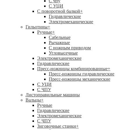
C чпу
С УЦИ
С поворотной балкой
+
Гидравлические
Электромеханические
Гильотины
+
Ручные
+
Сабельные
Рычажные
С ножным приводом
Угловысечные
Электромеханические
Гидравлические
Пресс-ножницы комбинированные
+
Пресс-ножницы гидравлические
Пресс-ножницы механические
С УЦИ
С ЧПУ
Листоправильные машины
Вальцы
+
Ручные
Гидравлические
Электромеханические
С ЧПУ
Зиговочные станки
+