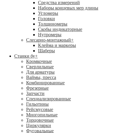
Средства измерений
Наборы концевых мер длины
Угломеры
Головки
Толщиномеры
Скобы индикаторные
Нутромеры
Слесарно-монтажный
+
Клейма и маркеры
Шаберы
Станки бу
+
Кромкочные
Сверлильные
Для арматуры
Ваймы, пресса
Комбинированные
Фрезерные
Запчасти
Специализированные
Гильотины
Рейсмусовые
Многопильные
Торцовочные
Циркулярки
Фуговальные