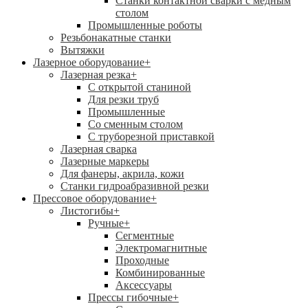
Станки контактной сварки с медным
столом
Промышленные роботы
Резьбонакатные станки
Вытяжки
Лазерное оборудование
+
Лазерная резка
+
С открытой станиной
Для резки труб
Промышленные
Со сменным столом
С труборезной приставкой
Лазерная сварка
Лазерные маркеры
Для фанеры, акрила, кожи
Станки гидроабразивной резки
Прессовое оборудование
+
Листогибы
+
Ручные
+
Сегментные
Электромагнитные
Проходные
Комбинированные
Аксессуары
Прессы гибочные
+