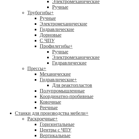
Электромеханические
Ручные
Трубогибы
+
Ручные
Электромеханические
Гидравлические
Дорновые
С ЧПУ
Профилегибы
+
Ручные
Электромеханические
Гидравлические
Прессы
+
Механические
Гидравлические
+
Для реактопластов
Полупромышленные
Координатно-пробивные
Ковочные
Реечные
Станки для производства мебели
+
Раскроечные
+
Горизонтальные
Центры с ЧПУ
Вертикальные