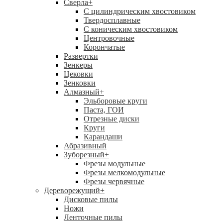
Сверла
+
С цилиндрическим хвостовиком
Твердосплавные
С коническим хвостовиком
Центровочные
Корончатые
Развертки
Зенкеры
Цековки
Зенковки
Алмазный
+
Эльборовые круги
Паста, ГОИ
Отрезные диски
Круги
Карандаши
Абразивный
Зуборезный
+
Фрезы модульные
Фрезы мелкомодульные
Фрезы червячные
Дереворежущий
+
Дисковые пилы
Ножи
Ленточные пилы