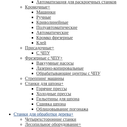
Автоматизация для раскроечных станков
Кромочные
+
Машинки
Ручные
Криволинейные
Полуавтоматические
Автоматические
Кромко фрезерные
Клей
Присадочные
+
С ЧПУ
Фрезерные с ЧПУ
+
Вакуумные насосы
Лазерно-копировальные
Обрабатывающие центры с ЧПУ
Стреппинг машины
Станки для шпона
+
Горячие прессы
Холодные прессы
Гильотины для шпона
Сшивка шпона
Облицовывание погонажа
Станки для обработки дерева
+
Четырехсторонние станки
Лесопильное оборудование
+