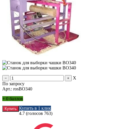
X
По запросу
Арт.: rosВО340
+
0 баллов
Купить в 1 клик
4.7
(голосов
763
)