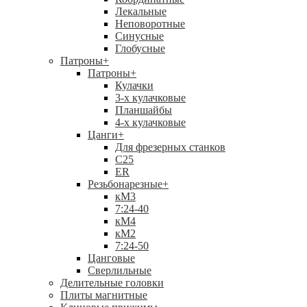
Лекальные
Неповоротные
Синусные
Глобусные
Патроны
+
Патроны
+
Кулачки
3-х кулачковые
Планшайбы
4-х кулачковые
Цанги
+
Для фрезерных станков
С25
ER
Резьбонарезные
+
кМ3
7:24-40
кМ4
кМ2
7:24-50
Цанговые
Сверлильные
Делительные головки
Плиты магнитные