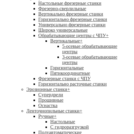
Настольные фрезерные станки
Фрезерно-сверлильные
Вертикально фрезерные станки
Горизонтально фрезерные станки
Универсально фрезерные станки
Широко универсальные
Обрабатывающие центры с ЧПУ
+
Вертикальные
+
5-осевые обрабатывающие
центры
3-осевые обрабатывающие
центры
Горизонтальные
Пятикоординатные
Фрезерные станки с ЧПУ
Горизонтально расточные станки
Эрозионные станки
+
Супердрели
Прошивные
Оснастка
Ленточнопильные станки
+
Ручные
+
Настольные
С гидроразгрузкой
Полуавтоматические