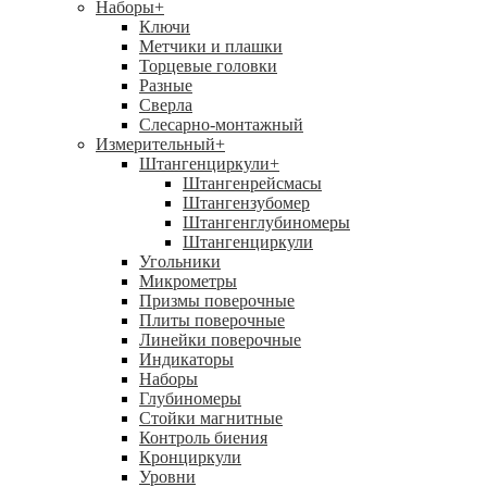
Наборы
+
Ключи
Метчики и плашки
Торцевые головки
Разные
Сверла
Слесарно-монтажный
Измерительный
+
Штангенциркули
+
Штангенрейсмасы
Штангензубомер
Штангенглубиномеры
Штангенциркули
Угольники
Микрометры
Призмы поверочные
Плиты поверочные
Линейки поверочные
Индикаторы
Наборы
Глубиномеры
Стойки магнитные
Контроль биения
Кронциркули
Уровни