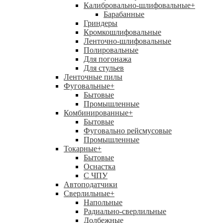
Калибровально-шлифовальные
+
Барабанные
Гриндеры
Кромкошлифовальные
Ленточно-шлифовальные
Полировальные
Для погонажа
Для стульев
Ленточные пилы
Фуговальные
+
Бытовые
Промышленные
Комбинированные
+
Бытовые
Фуговально рейсмусовые
Промышленные
Токарные
+
Бытовые
Оснастка
С ЧПУ
Автоподатчики
Сверлильные
+
Напольные
Радиально-сверлильные
Долбежные