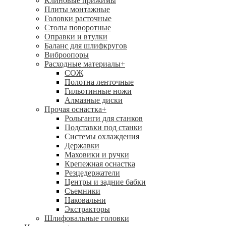
Клиновые прижимы
Плиты монтажные
Головки расточные
Столы поворотные
Оправки и втулки
Баланс для шлифкругов
Виброопоры
Расходные материалы
+
СОЖ
Полотна ленточные
Гильотинные ножи
Алмазные диски
Прочая оснастка
+
Рольганги для станков
Подставки под станки
Системы охлаждения
Державки
Маховики и ручки
Крепежная оснастка
Резцедержатели
Центры и задние бабки
Съемники
Наковальни
Экстракторы
Шлифовальные головки