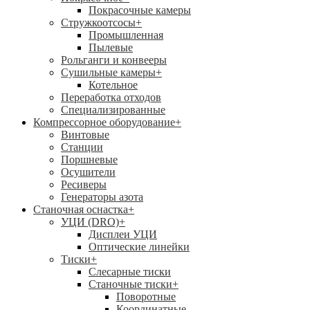
Покрасочные камеры
Стружкоотсосы
+
Промышленная
Пылевые
Рольганги и конвееры
Сушильные камеры
+
Котельное
Переработка отходов
Специализированные
Компрессорное оборудование
+
Винтовые
Станции
Поршневые
Осушители
Ресиверы
Генераторы азота
Станочная оснастка
+
УЦИ (DRO)
+
Дисплеи УЦИ
Оптические линейки
Тиски
+
Слесарные тиски
Станочные тиски
+
Поворотные
Координатные