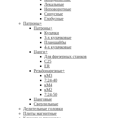
Лекальные
Неповоротные
Синусные
Глобусные
Патроны
+
Патроны
+
Кулачки
3-х кулачковые
Планшайбы
4-х кулачковые
Цанги
+
Для фрезерных станков
С25
ER
Резьбонарезные
+
кМ3
7:24-40
кМ4
кМ2
7:24-50
Цанговые
Сверлильные
Делительные головки
Плиты магнитные