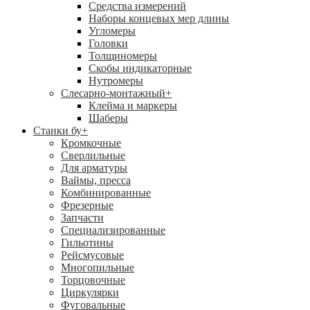
Средства измерений
Наборы концевых мер длины
Угломеры
Головки
Толщиномеры
Скобы индикаторные
Нутромеры
Слесарно-монтажный
+
Клейма и маркеры
Шаберы
Станки бу
+
Кромкочные
Сверлильные
Для арматуры
Ваймы, пресса
Комбинированные
Фрезерные
Запчасти
Специализированные
Гильотины
Рейсмусовые
Многопильные
Торцовочные
Циркулярки
Фуговальные