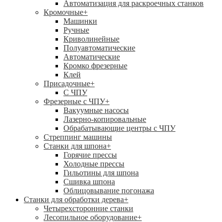
Автоматизация для раскроечных станков
Кромочные
+
Машинки
Ручные
Криволинейные
Полуавтоматические
Автоматические
Кромко фрезерные
Клей
Присадочные
+
С ЧПУ
Фрезерные с ЧПУ
+
Вакуумные насосы
Лазерно-копировальные
Обрабатывающие центры с ЧПУ
Стреппинг машины
Станки для шпона
+
Горячие прессы
Холодные прессы
Гильотины для шпона
Сшивка шпона
Облицовывание погонажа
Станки для обработки дерева
+
Четырехсторонние станки
Лесопильное оборудование
+