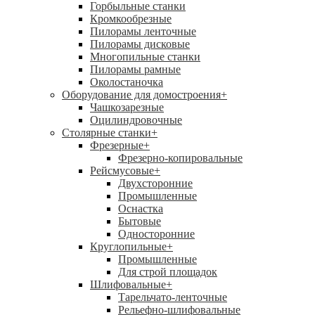
Горбыльные станки
Кромкообрезные
Пилорамы ленточные
Пилорамы дисковые
Многопильные станки
Пилорамы рамные
Околостаночка
Оборудование для домостроения
+
Чашкозарезные
Оцилиндровочные
Столярные станки
+
Фрезерные
+
Фрезерно-копировальные
Рейсмусовые
+
Двухсторонние
Промышленные
Оснастка
Бытовые
Односторонние
Круглопильные
+
Промышленные
Для строй площадок
Шлифовальные
+
Тарельчато-ленточные
Рельефно-шлифовальные