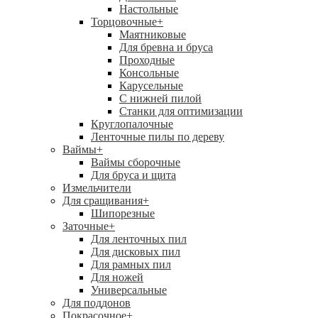
Настольные
Торцовочные
+
Маятниковые
Для бревна и бруса
Проходные
Консольные
Карусельные
С нижней пилой
Станки для оптимизации
Круглопалочные
Ленточные пилы по дереву
Ваймы
+
Ваймы сборочные
Для бруса и щита
Измельчители
Для сращивания
+
Шипорезные
Заточные
+
Для ленточных пил
Для дисковых пил
Для рамных пил
Для ножей
Универсальные
Для поддонов
Покрасочное
+