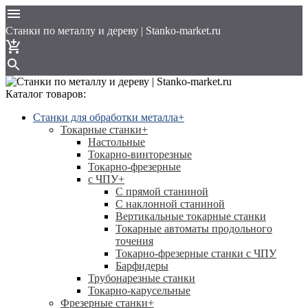
Cтанки по металлу и дереву | Stanko-market.ru
Каталог товаров:
Станки для обработки металла
+
Токарные станки
+
Настольные
Токарно-винторезные
Токарно-фрезерные
с ЧПУ
+
С прямой станиной
C наклонной станиной
Вертикальные токарные станки
Токарные автоматы продольного
точения
Токарно-фрезерные станки с ЧПУ
Барфидеры
Трубонарезные станки
Токарно-карусельные
Фрезерные станки
+