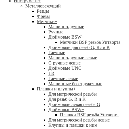
Инструмент
+
Металлорежущий
+
Резцы
Фрезы
Метчики
+
Машинно-ручные
Ручные
Дюймовые BSW
+
Метчики BSF резьба Уитворта
Дюймовые для резьб G, Rc и K
Гаечные
Машинно-ручные левые
G ручные левые
Дюймовые UNC
TR
Гаечные левые
Машинные бесстружечные
Плашки и клуппы
+
Для метрической резьбы
Для резьб G, R и K
Дюймовые левая резьба G
Дюймовые BSW
+
Плашки BSF резьба Уитворта
Для метрической резьбы левые
Клуппы и плашки к ним