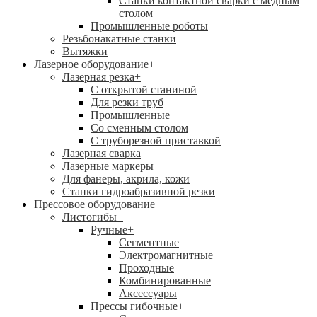
Станки контактной сварки с медным
столом
Промышленные роботы
Резьбонакатные станки
Вытяжки
Лазерное оборудование
+
Лазерная резка
+
С открытой станиной
Для резки труб
Промышленные
Со сменным столом
С труборезной приставкой
Лазерная сварка
Лазерные маркеры
Для фанеры, акрила, кожи
Станки гидроабразивной резки
Прессовое оборудование
+
Листогибы
+
Ручные
+
Сегментные
Электромагнитные
Проходные
Комбинированные
Аксессуары
Прессы гибочные
+