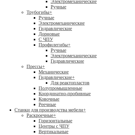
Электромеханические
Ручные
Трубогибы
+
Ручные
Электромеханические
Гидравлические
Дорновые
С ЧПУ
Профилегибы
+
Ручные
Электромеханические
Гидравлические
Прессы
+
Механические
Гидравлические
+
Для реактопластов
Полупромышленные
Координатно-пробивные
Ковочные
Реечные
Станки для производства мебели
+
Раскроечные
+
Горизонтальные
Центры с ЧПУ
Вертикальные