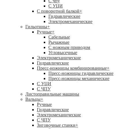
C чпу
С УЦИ
С поворотной балкой
+
Гидравлические
Электромеханические
Гильотины
+
Ручные
+
Сабельные
Рычажные
С ножным приводом
Угловысечные
Электромеханические
Гидравлические
Пресс-ножницы комбинированные
+
Пресс-ножницы гидравлические
Пресс-ножницы механические
С УЦИ
С ЧПУ
Листоправильные машины
Вальцы
+
Ручные
Гидравлические
Электромеханические
С ЧПУ
Зиговочные станки
+