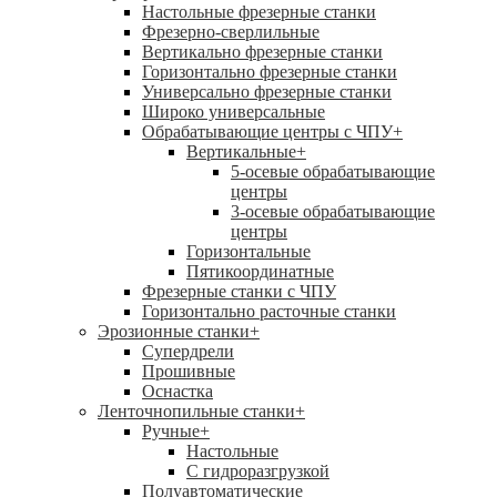
Настольные фрезерные станки
Фрезерно-сверлильные
Вертикально фрезерные станки
Горизонтально фрезерные станки
Универсально фрезерные станки
Широко универсальные
Обрабатывающие центры с ЧПУ
+
Вертикальные
+
5-осевые обрабатывающие
центры
3-осевые обрабатывающие
центры
Горизонтальные
Пятикоординатные
Фрезерные станки с ЧПУ
Горизонтально расточные станки
Эрозионные станки
+
Супердрели
Прошивные
Оснастка
Ленточнопильные станки
+
Ручные
+
Настольные
С гидроразгрузкой
Полуавтоматические