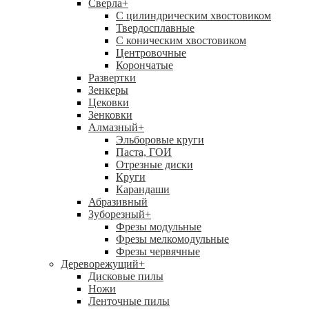
Сверла
+
С цилиндрическим хвостовиком
Твердосплавные
С коническим хвостовиком
Центровочные
Корончатые
Развертки
Зенкеры
Цековки
Зенковки
Алмазный
+
Эльборовые круги
Паста, ГОИ
Отрезные диски
Круги
Карандаши
Абразивный
Зуборезный
+
Фрезы модульные
Фрезы мелкомодульные
Фрезы червячные
Дереворежущий
+
Дисковые пилы
Ножи
Ленточные пилы