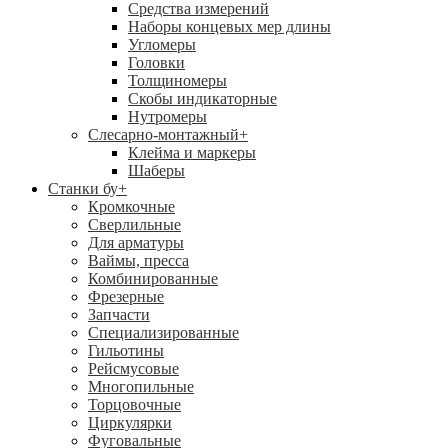
Средства измерений
Наборы концевых мер длины
Угломеры
Головки
Толщиномеры
Скобы индикаторные
Нутромеры
Слесарно-монтажный
+
Клейма и маркеры
Шаберы
Станки бу
+
Кромкочные
Сверлильные
Для арматуры
Ваймы, пресса
Комбинированные
Фрезерные
Запчасти
Специализированные
Гильотины
Рейсмусовые
Многопильные
Торцовочные
Циркулярки
Фуговальные