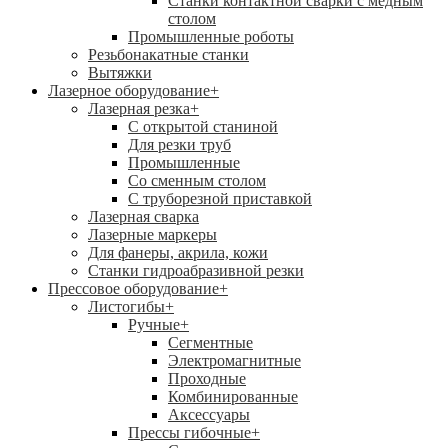
Станки контактной сварки с медным
столом
Промышленные роботы
Резьбонакатные станки
Вытяжки
Лазерное оборудование
+
Лазерная резка
+
С открытой станиной
Для резки труб
Промышленные
Со сменным столом
С труборезной приставкой
Лазерная сварка
Лазерные маркеры
Для фанеры, акрила, кожи
Станки гидроабразивной резки
Прессовое оборудование
+
Листогибы
+
Ручные
+
Сегментные
Электромагнитные
Проходные
Комбинированные
Аксессуары
Прессы гибочные
+