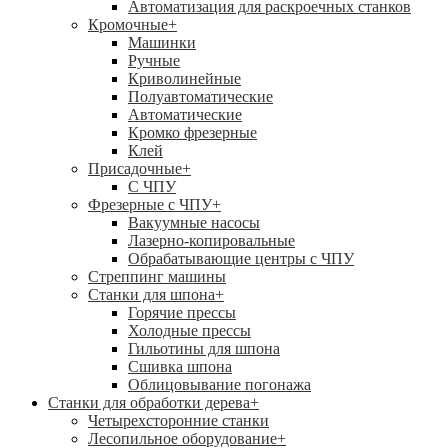
Автоматизация для раскроечных станков
Кромочные
+
Машинки
Ручные
Криволинейные
Полуавтоматические
Автоматические
Кромко фрезерные
Клей
Присадочные
+
С ЧПУ
Фрезерные с ЧПУ
+
Вакуумные насосы
Лазерно-копировальные
Обрабатывающие центры с ЧПУ
Стреппинг машины
Станки для шпона
+
Горячие прессы
Холодные прессы
Гильотины для шпона
Сшивка шпона
Облицовывание погонажа
Станки для обработки дерева
+
Четырехсторонние станки
Лесопильное оборудование
+