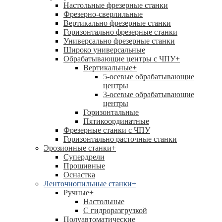
Настольные фрезерные станки
Фрезерно-сверлильные
Вертикально фрезерные станки
Горизонтально фрезерные станки
Универсально фрезерные станки
Широко универсальные
Обрабатывающие центры с ЧПУ
+
Вертикальные
+
5-осевые обрабатывающие
центры
3-осевые обрабатывающие
центры
Горизонтальные
Пятикоординатные
Фрезерные станки с ЧПУ
Горизонтально расточные станки
Эрозионные станки
+
Супердрели
Прошивные
Оснастка
Ленточнопильные станки
+
Ручные
+
Настольные
С гидроразгрузкой
Полуавтоматические