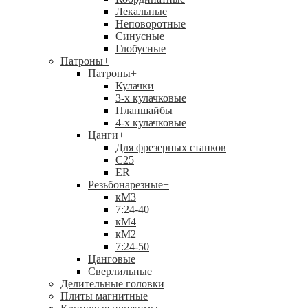
Лекальные
Неповоротные
Синусные
Глобусные
Патроны
+
Патроны
+
Кулачки
3-х кулачковые
Планшайбы
4-х кулачковые
Цанги
+
Для фрезерных станков
С25
ER
Резьбонарезные
+
кМ3
7:24-40
кМ4
кМ2
7:24-50
Цанговые
Сверлильные
Делительные головки
Плиты магнитные