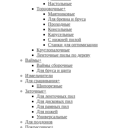
Настольные
Торцовочные
+
Маятниковые
Для бревна и бруса
Проходные
Консольные
Карусельные
С нижней пилой
Станки для оптимизации
Круглопалочные
Ленточные пилы по дереву
Ваймы
+
Ваймы сборочные
Для бруса и щита
Измельчители
Для сращивания
+
Шипорезные
Заточные
+
Для ленточных пил
Для дисковых пил
Для рамных пил
Для ножей
Универсальные
Для поддонов
Покрасочное
+