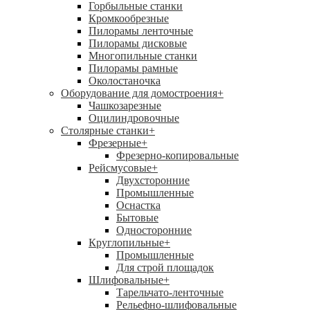
Горбыльные станки
Кромкообрезные
Пилорамы ленточные
Пилорамы дисковые
Многопильные станки
Пилорамы рамные
Околостаночка
Оборудование для домостроения
+
Чашкозарезные
Оцилиндровочные
Столярные станки
+
Фрезерные
+
Фрезерно-копировальные
Рейсмусовые
+
Двухсторонние
Промышленные
Оснастка
Бытовые
Односторонние
Круглопильные
+
Промышленные
Для строй площадок
Шлифовальные
+
Тарельчато-ленточные
Рельефно-шлифовальные