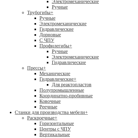
Электромеханические
Ручные
Трубогибы
+
Ручные
Электромеханические
Гидравлические
Дорновые
С ЧПУ
Профилегибы
+
Ручные
Электромеханические
Гидравлические
Прессы
+
Механические
Гидравлические
+
Для реактопластов
Полупромышленные
Координатно-пробивные
Ковочные
Реечные
Станки для производства мебели
+
Раскроечные
+
Горизонтальные
Центры с ЧПУ
Вертикальные