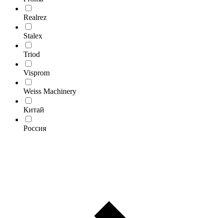
Realrez
Stalex
Triod
Visprom
Weiss Machinery
Китай
Россия