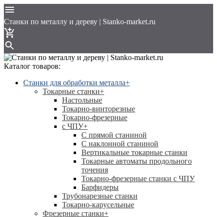
Cтанки по металлу и дереву | Stanko-market.ru
Каталог товаров:
Станки для обработки металла
+
Токарные станки
+
Настольные
Токарно-винторезные
Токарно-фрезерные
с ЧПУ
+
С прямой станиной
C наклонной станиной
Вертикальные токарные станки
Токарные автоматы продольного
точения
Токарно-фрезерные станки с ЧПУ
Барфидеры
Трубонарезные станки
Токарно-карусельные
Фрезерные станки
+