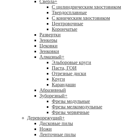
Сверла
+
С цилиндрическим хвостовиком
Твердосплавные
С коническим хвостовиком
Центровочные
Корончатые
Развертки
Зенкеры
Цековки
Зенковки
Алмазный
+
Эльборовые круги
Паста, ГОИ
Отрезные диски
Круги
Карандаши
Абразивный
Зуборезный
+
Фрезы модульные
Фрезы мелкомодульные
Фрезы червячные
Дереворежущий
+
Дисковые пилы
Ножи
Ленточные пилы