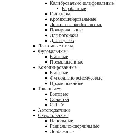
Калибровально-шлифовальные
+
Барабанные
Гриндеры
Кромкошлифовальные
Ленточно-шлифовальные
Полировальные
Для погонажа
Для стульев
Ленточные пилы
Фуговальные
+
Бытовые
Промышленные
Комбинированные
+
Бытовые
Фуговально рейсмусовые
Промышленные
Токарные
+
Бытовые
Оснастка
С ЧПУ
Автоподатчики
Сверлильные
+
Напольные
Радиально-сверлильные
Долбежные