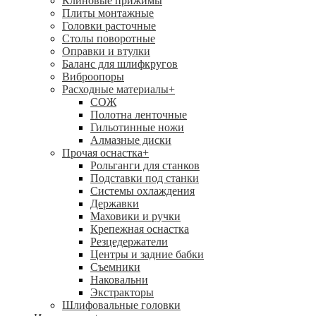
Клиновые прижимы
Плиты монтажные
Головки расточные
Столы поворотные
Оправки и втулки
Баланс для шлифкругов
Виброопоры
Расходные материалы
+
СОЖ
Полотна ленточные
Гильотинные ножи
Алмазные диски
Прочая оснастка
+
Рольганги для станков
Подставки под станки
Системы охлаждения
Державки
Маховики и ручки
Крепежная оснастка
Резцедержатели
Центры и задние бабки
Съемники
Наковальни
Экстракторы
Шлифовальные головки