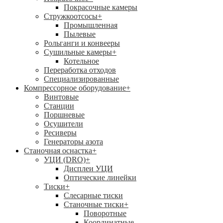
Покрасочные камеры
Стружкоотсосы
+
Промышленная
Пылевые
Рольганги и конвееры
Сушильные камеры
+
Котельное
Переработка отходов
Специализированные
Компрессорное оборудование
+
Винтовые
Станции
Поршневые
Осушители
Ресиверы
Генераторы азота
Станочная оснастка
+
УЦИ (DRO)
+
Дисплеи УЦИ
Оптические линейки
Тиски
+
Слесарные тиски
Станочные тиски
+
Поворотные
Координатные