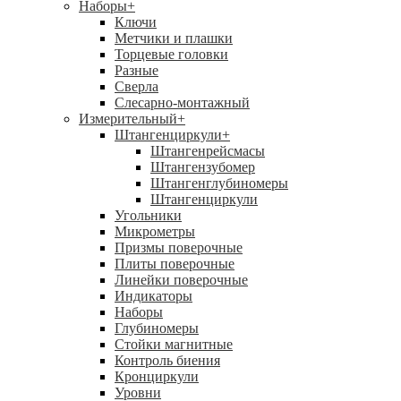
Наборы
+
Ключи
Метчики и плашки
Торцевые головки
Разные
Сверла
Слесарно-монтажный
Измерительный
+
Штангенциркули
+
Штангенрейсмасы
Штангензубомер
Штангенглубиномеры
Штангенциркули
Угольники
Микрометры
Призмы поверочные
Плиты поверочные
Линейки поверочные
Индикаторы
Наборы
Глубиномеры
Стойки магнитные
Контроль биения
Кронциркули
Уровни