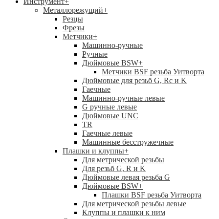
Инструмент
+
Металлорежущий
+
Резцы
Фрезы
Метчики
+
Машинно-ручные
Ручные
Дюймовые BSW
+
Метчики BSF резьба Уитворта
Дюймовые для резьб G, Rc и K
Гаечные
Машинно-ручные левые
G ручные левые
Дюймовые UNC
TR
Гаечные левые
Машинные бесстружечные
Плашки и клуппы
+
Для метрической резьбы
Для резьб G, R и K
Дюймовые левая резьба G
Дюймовые BSW
+
Плашки BSF резьба Уитворта
Для метрической резьбы левые
Клуппы и плашки к ним