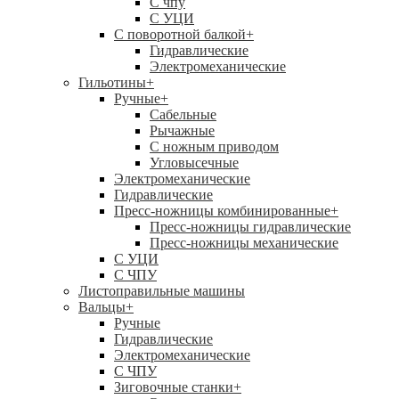
C чпу
С УЦИ
С поворотной балкой
+
Гидравлические
Электромеханические
Гильотины
+
Ручные
+
Сабельные
Рычажные
С ножным приводом
Угловысечные
Электромеханические
Гидравлические
Пресс-ножницы комбинированные
+
Пресс-ножницы гидравлические
Пресс-ножницы механические
С УЦИ
С ЧПУ
Листоправильные машины
Вальцы
+
Ручные
Гидравлические
Электромеханические
С ЧПУ
Зиговочные станки
+