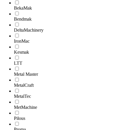
BekaMak
Bendmak
DeltaMachinery
IronMac
Kesmak
LTT
Metal Master
MetalCraft
MetalTec
MetMachine
Pilous
Proma