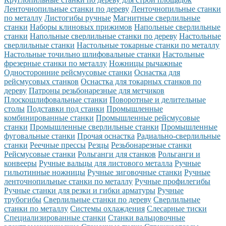
Ленточнопильные станки по дереву
Ленточнопильные станки
по металлу
Листогибы ручные
Магнитные сверлильные
станки
Наборы клиновых прижимов
Напольные сверлильные
станки
Напольные сверлильные станки по дереву
Настольные
сверлильные станки
Настольные токарные станки по металлу
Настольные точильно шлифовальные станки
Настольные
фрезерные станки по металлу
Ножницы рычажные
Односторонние рейсмусовые станки
Оснастка для
рейсмусовых станков
Оснастка для токарных станков по
дереву
Патроны резьбонарезные для метчиков
Плоскошлифовальные станки
Поворотные и делительные
столы
Подставки под станки
Промышленные
комбинированные станки
Промышленные рейсмусовые
станки
Промышленные сверлильные станки
Промышленные
фуговальные станки
Прочая оснастка
Радиально-сверлильные
станки
Реечные прессы
Резцы
Резьбонарезные станки
Рейсмусовые станки
Рольганги для станков
Рольганги и
конвееры
Ручные вальцы для листового металла
Ручные
гильотинные ножницы
Ручные зиговочные станки
Ручные
ленточнопильные станки по металлу
Ручные профилегибы
Ручные станки для резки и гибки арматуры
Ручные
трубогибы
Сверлильные станки по дереву
Сверлильные
станки по металлу
Системы охлаждения
Слесарные тиски
Специализированные станки
Станки вальцовочные