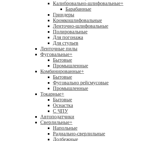
Калибровально-шлифовальные
+
Барабанные
Гриндеры
Кромкошлифовальные
Ленточно-шлифовальные
Полировальные
Для погонажа
Для стульев
Ленточные пилы
Фуговальные
+
Бытовые
Промышленные
Комбинированные
+
Бытовые
Фуговально рейсмусовые
Промышленные
Токарные
+
Бытовые
Оснастка
С ЧПУ
Автоподатчики
Сверлильные
+
Напольные
Радиально-сверлильные
Долбежные