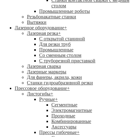
Станки контактной сварки с медным
столом
Промышленные роботы
Резьбонакатные станки
Вытяжки
Лазерное оборудование
+
Лазерная резка
+
С открытой станиной
Для резки труб
Промышленные
Со сменным столом
С труборезной приставкой
Лазерная сварка
Лазерные маркеры
Для фанеры, акрила, кожи
Станки гидроабразивной резки
Прессовое оборудование
+
Листогибы
+
Ручные
+
Сегментные
Электромагнитные
Проходные
Комбинированные
Аксессуары
Прессы гибочные
+