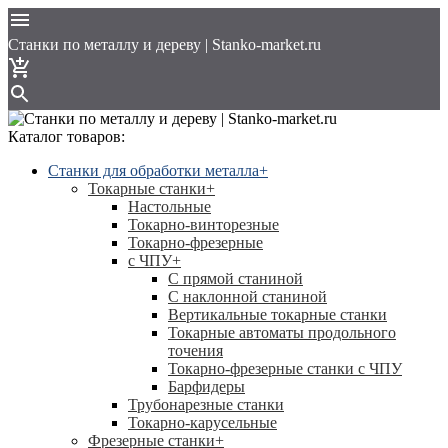
Cтанки по металлу и дереву | Stanko-market.ru
Каталог товаров:
Станки для обработки металла
+
Токарные станки
+
Настольные
Токарно-винторезные
Токарно-фрезерные
с ЧПУ
+
С прямой станиной
C наклонной станиной
Вертикальные токарные станки
Токарные автоматы продольного
точения
Токарно-фрезерные станки с ЧПУ
Барфидеры
Трубонарезные станки
Токарно-карусельные
Фрезерные станки
+