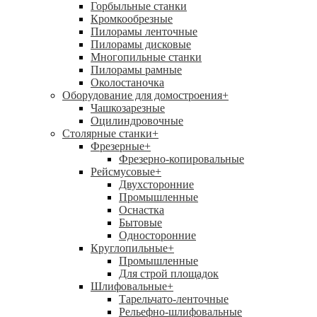
Горбыльные станки
Кромкообрезные
Пилорамы ленточные
Пилорамы дисковые
Многопильные станки
Пилорамы рамные
Околостаночка
Оборудование для домостроения
+
Чашкозарезные
Оцилиндровочные
Столярные станки
+
Фрезерные
+
Фрезерно-копировальные
Рейсмусовые
+
Двухсторонние
Промышленные
Оснастка
Бытовые
Односторонние
Круглопильные
+
Промышленные
Для строй площадок
Шлифовальные
+
Тарельчато-ленточные
Рельефно-шлифовальные