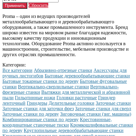
Сбросить
Proma – один из ведущих производителей
металлообрабатывающего и деревообрабатывающего
оборудования, а также промышленного инструмента. Бренд
широко известен на мировом рынке благодаря надежности,
высокому качеству продукции и инновационным
технологиям. Оборудование Proma активно используется в
машиностроении, строительстве, мебельном производстве и
других отраслях промышленности.
Категории:
Все категории
Абразивно-отрезные станки
Аксессуары для
ручных листогибов
Бытовые деревообрабатывающие станки
Бытовые токарные станки по дереву
Бытовые фуговальные
станки
Вертикально-сверлильные станки
Вертикально-
фрезерные станки
Вытяжки для металлической и абразивной
пыли
Гильотинные ножи
Головки расточные
Гриндер
ленточный
Гриндеры
Делительные головки
Заточные станки
Заточные станки для заточки фрез
Заточные станки для сверл
Заточные станки по дереву
Зиговочные станки (зиг. машины)
Комбинированные станки по дереву
Крестовинные,
координатные станочные тиски
Кромкошлифовальные станки
по дереву
Круглопильные деревообрабатывающие станки
Круглопильные станки по дереву для строй площадок