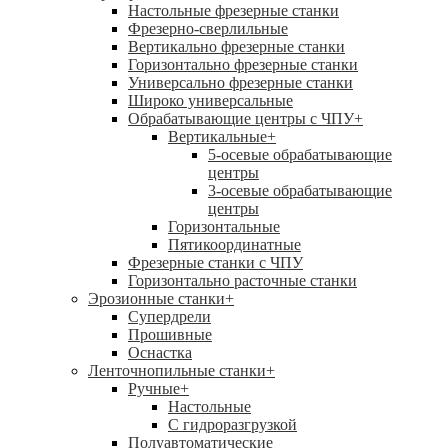
Настольные фрезерные станки
Фрезерно-сверлильные
Вертикально фрезерные станки
Горизонтально фрезерные станки
Универсально фрезерные станки
Широко универсальные
Обрабатывающие центры с ЧПУ
+
Вертикальные
+
5-осевые обрабатывающие
центры
3-осевые обрабатывающие
центры
Горизонтальные
Пятикоординатные
Фрезерные станки с ЧПУ
Горизонтально расточные станки
Эрозионные станки
+
Супердрели
Прошивные
Оснастка
Ленточнопильные станки
+
Ручные
+
Настольные
С гидроразгрузкой
Полуавтоматические