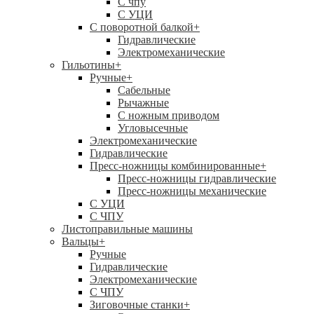
C чпу
С УЦИ
С поворотной балкой
+
Гидравлические
Электромеханические
Гильотины
+
Ручные
+
Сабельные
Рычажные
С ножным приводом
Угловысечные
Электромеханические
Гидравлические
Пресс-ножницы комбинированные
+
Пресс-ножницы гидравлические
Пресс-ножницы механические
С УЦИ
С ЧПУ
Листоправильные машины
Вальцы
+
Ручные
Гидравлические
Электромеханические
С ЧПУ
Зиговочные станки
+