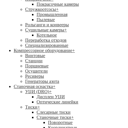
Покрасочные камеры
Стружкоотсосы
+
Промышленная
Пылевые
Рольганги и конвееры
Сушильные камеры
+
Котельное
Переработка отходов
Специализированные
Компрессорное оборудование
+
Винтовые
Станции
Поршневые
Осушители
Ресиверы
Генераторы азота
Станочная оснастка
+
УЦИ (DRO)
+
Дисплеи УЦИ
Оптические линейки
Тиски
+
Слесарные тиски
Станочные тиски
+
Поворотные
Координатные