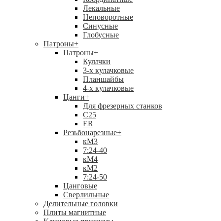
Лекальные
Неповоротные
Синусные
Глобусные
Патроны
+
Патроны
+
Кулачки
3-х кулачковые
Планшайбы
4-х кулачковые
Цанги
+
Для фрезерных станков
С25
ER
Резьбонарезные
+
кМ3
7:24-40
кМ4
кМ2
7:24-50
Цанговые
Сверлильные
Делительные головки
Плиты магнитные