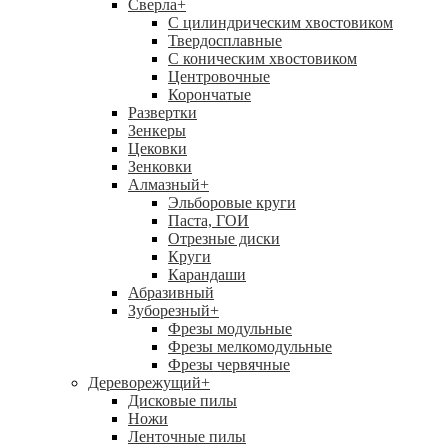
Сверла
+
С цилиндрическим хвостовиком
Твердосплавные
С коническим хвостовиком
Центровочные
Корончатые
Развертки
Зенкеры
Цековки
Зенковки
Алмазный
+
Эльборовые круги
Паста, ГОИ
Отрезные диски
Круги
Карандаши
Абразивный
Зуборезный
+
Фрезы модульные
Фрезы мелкомодульные
Фрезы червячные
Дереворежущий
+
Дисковые пилы
Ножи
Ленточные пилы