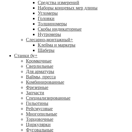
Средства измерений
Наборы концевых мер длины
Угломеры
Головки
Толщиномеры
Скобы индикаторные
Нутромеры
Слесарно-монтажный
+
Клейма и маркеры
Шаберы
Станки бу
+
Кромкочные
Сверлильные
Для арматуры
Ваймы, пресса
Комбинированные
Фрезерные
Запчасти
Специализированные
Гильотины
Рейсмусовые
Многопильные
Торцовочные
Циркулярки
Фуговальные