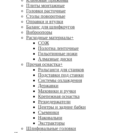
Клиновые прижимы
Плиты монтажные
Головки расточные
Столы поворотные
Оправки и втулки
Баланс для шлифкругов
Виброопоры
Расходные материалы
+
СОЖ
Полотна ленточные
Гильотинные ножи
Алмазные диски
Прочая оснастка
+
Рольганги для станков
Подставки под станки
Системы охлаждения
Державки
Маховики и ручки
Крепежная оснастка
Резцедержатели
Центры и задние бабки
Съемники
Наковальни
Экстракторы
Шлифовальные головки