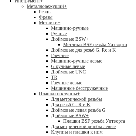
Инструмент
+
Металлорежущий
+
Резцы
Фрезы
Метчики
+
Машинно-ручные
Ручные
Дюймовые BSW
+
Метчики BSF резьба Уитворта
Дюймовые для резьб G, Rc и K
Гаечные
Машинно-ручные левые
G ручные левые
Дюймовые UNC
TR
Гаечные левые
Машинные бесстружечные
Плашки и клуппы
+
Для метрической резьбы
Для резьб G, R и K
Дюймовые левая резьба G
Дюймовые BSW
+
Плашки BSF резьба Уитворта
Для метрической резьбы левые
Клуппы и плашки к ним