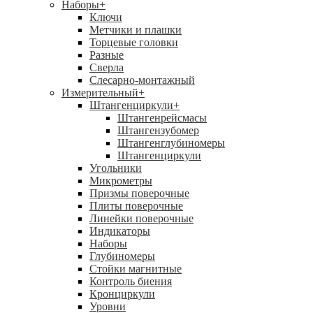
Наборы
+
Ключи
Метчики и плашки
Торцевые головки
Разные
Сверла
Слесарно-монтажный
Измерительный
+
Штангенциркули
+
Штангенрейсмасы
Штангензубомер
Штангенглубиномеры
Штангенциркули
Угольники
Микрометры
Призмы поверочные
Плиты поверочные
Линейки поверочные
Индикаторы
Наборы
Глубиномеры
Стойки магнитные
Контроль биения
Кронциркули
Уровни