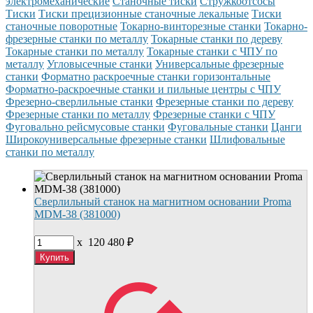
электромеханические
Станочные тиски
Стружкоотсосы
Тиски
Тиски прецизионные станочные лекальные
Тиски
станочные поворотные
Токарно-винторезные станки
Токарно-
фрезерные станки по металлу
Токарные станки по дереву
Токарные станки по металлу
Токарные станки с ЧПУ по
металлу
Угловысечные станки
Универсальные фрезерные
станки
Форматно раскроечные станки горизонтальные
Форматно-раскроечные станки и пильные центры с ЧПУ
Фрезерно-сверлильные станки
Фрезерные станки по дереву
Фрезерные станки по металлу
Фрезерные станки с ЧПУ
Фуговально рейсмусовые станки
Фуговальные станки
Цанги
Широкоуниверсальные фрезерные станки
Шлифовальные
станки по металлу
Сверлильный станок на магнитном основании Proma
MDM-38 (381000)
x
120 480
₽