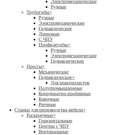
Электромеханические
Ручные
Трубогибы
+
Ручные
Электромеханические
Гидравлические
Дорновые
С ЧПУ
Профилегибы
+
Ручные
Электромеханические
Гидравлические
Прессы
+
Механические
Гидравлические
+
Для реактопластов
Полупромышленные
Координатно-пробивные
Ковочные
Реечные
Станки для производства мебели
+
Раскроечные
+
Горизонтальные
Центры с ЧПУ
Вертикальные