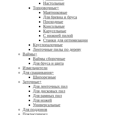
Настольные
Торцовочные
+
Маятниковые
Для бревна и бруса
Проходные
Консольные
Карусельные
С нижней пилой
Станки для оптимизации
Круглопалочные
Ленточные пилы по дереву
Ваймы
+
Ваймы сборочные
Для бруса и щита
Измельчители
Для сращивания
+
Шипорезные
Заточные
+
Для ленточных пил
Для дисковых пил
Для рамных пил
Для ножей
Универсальные
Для поддонов
Покрасочное
+