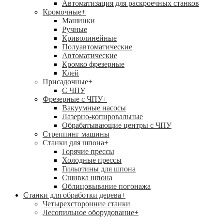
Автоматизация для раскроечных станков
Кромочные
+
Машинки
Ручные
Криволинейные
Полуавтоматические
Автоматические
Кромко фрезерные
Клей
Присадочные
+
С ЧПУ
Фрезерные с ЧПУ
+
Вакуумные насосы
Лазерно-копировальные
Обрабатывающие центры с ЧПУ
Стреппинг машины
Станки для шпона
+
Горячие прессы
Холодные прессы
Гильотины для шпона
Сшивка шпона
Облицовывание погонажа
Станки для обработки дерева
+
Четырехсторонние станки
Лесопильное оборудование
+