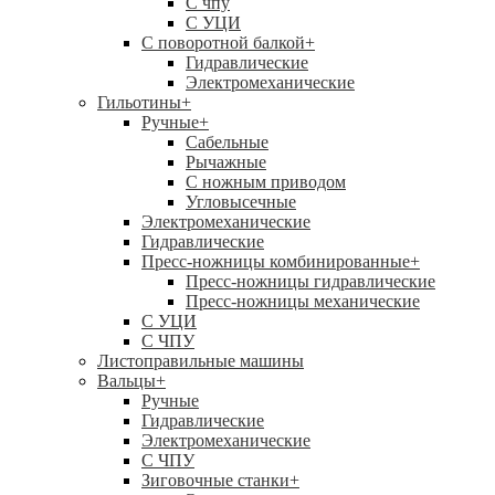
C чпу
С УЦИ
С поворотной балкой
+
Гидравлические
Электромеханические
Гильотины
+
Ручные
+
Сабельные
Рычажные
С ножным приводом
Угловысечные
Электромеханические
Гидравлические
Пресс-ножницы комбинированные
+
Пресс-ножницы гидравлические
Пресс-ножницы механические
С УЦИ
С ЧПУ
Листоправильные машины
Вальцы
+
Ручные
Гидравлические
Электромеханические
С ЧПУ
Зиговочные станки
+