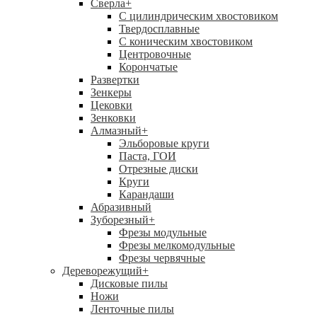
Сверла
+
С цилиндрическим хвостовиком
Твердосплавные
С коническим хвостовиком
Центровочные
Корончатые
Развертки
Зенкеры
Цековки
Зенковки
Алмазный
+
Эльборовые круги
Паста, ГОИ
Отрезные диски
Круги
Карандаши
Абразивный
Зуборезный
+
Фрезы модульные
Фрезы мелкомодульные
Фрезы червячные
Дереворежущий
+
Дисковые пилы
Ножи
Ленточные пилы