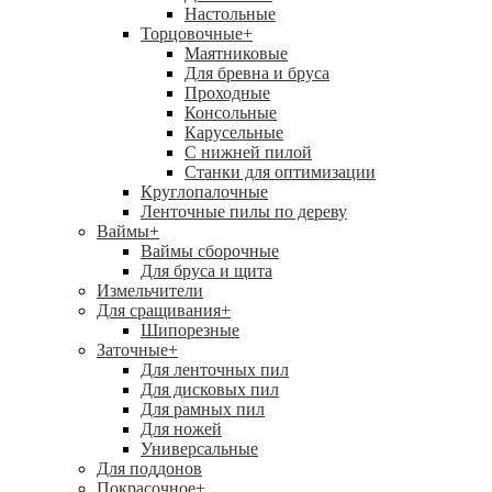
Настольные
Торцовочные
+
Маятниковые
Для бревна и бруса
Проходные
Консольные
Карусельные
С нижней пилой
Станки для оптимизации
Круглопалочные
Ленточные пилы по дереву
Ваймы
+
Ваймы сборочные
Для бруса и щита
Измельчители
Для сращивания
+
Шипорезные
Заточные
+
Для ленточных пил
Для дисковых пил
Для рамных пил
Для ножей
Универсальные
Для поддонов
Покрасочное
+