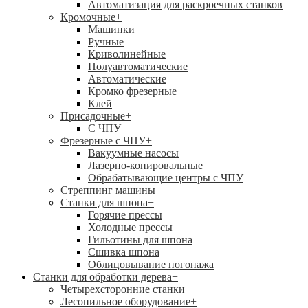
Автоматизация для раскроечных станков
Кромочные
+
Машинки
Ручные
Криволинейные
Полуавтоматические
Автоматические
Кромко фрезерные
Клей
Присадочные
+
С ЧПУ
Фрезерные с ЧПУ
+
Вакуумные насосы
Лазерно-копировальные
Обрабатывающие центры с ЧПУ
Стреппинг машины
Станки для шпона
+
Горячие прессы
Холодные прессы
Гильотины для шпона
Сшивка шпона
Облицовывание погонажа
Станки для обработки дерева
+
Четырехсторонние станки
Лесопильное оборудование
+