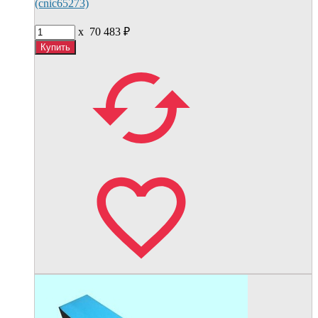
(cnic65273)
x
70 483
₽