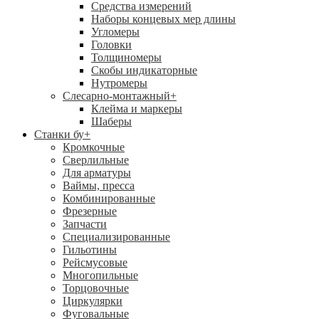
Средства измерений
Наборы концевых мер длины
Угломеры
Головки
Толщиномеры
Скобы индикаторные
Нутромеры
Слесарно-монтажный
+
Клейма и маркеры
Шаберы
Станки бу
+
Кромкочные
Сверлильные
Для арматуры
Ваймы, пресса
Комбинированные
Фрезерные
Запчасти
Специализированные
Гильотины
Рейсмусовые
Многопильные
Торцовочные
Циркулярки
Фуговальные