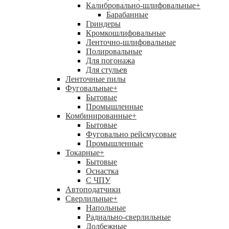
Калибровально-шлифовальные
+
Барабанные
Гриндеры
Кромкошлифовальные
Ленточно-шлифовальные
Полировальные
Для погонажа
Для стульев
Ленточные пилы
Фуговальные
+
Бытовые
Промышленные
Комбинированные
+
Бытовые
Фуговально рейсмусовые
Промышленные
Токарные
+
Бытовые
Оснастка
С ЧПУ
Автоподатчики
Сверлильные
+
Напольные
Радиально-сверлильные
Долбежные