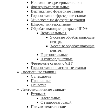
Настольные фрезерные станки
Фрезерно-сверлильные
Вертикально фрезерные станки
Горизонтально фрезерные станки
Универсально фрезерные станки
Широко универсальные
Обрабатывающие центры с ЧПУ
+
Вертикальные
+
5-осевые обрабатывающие
центры
3-осевые обрабатывающие
центры
Горизонтальные
Пятикоординатные
Фрезерные станки с ЧПУ
Горизонтально расточные станки
Эрозионные станки
+
Супердрели
Прошивные
Оснастка
Ленточнопильные станки
+
Ручные
+
Настольные
С гидроразгрузкой
Полуавтоматические