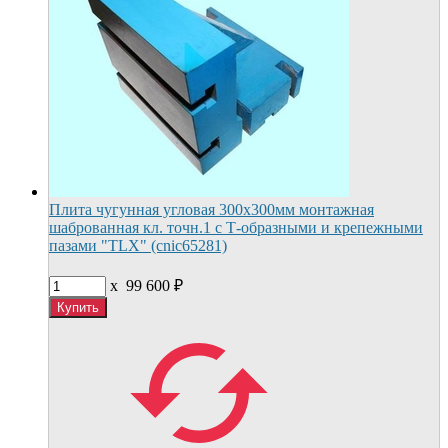
Плита чугунная угловая 300х300мм монтажная
шаброванная кл. точн.1 с Т-образными и крепежными
пазами "TLX" (cnic65281)
x
99 600
₽