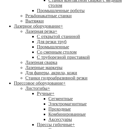
Станки контактной сварки с медным
столом
Промышленные роботы
Резьбонакатные станки
Вытяжки
Лазерное оборудование
+
Лазерная резка
+
С открытой станиной
Для резки труб
Промышленные
Со сменным столом
С труборезной приставкой
Лазерная сварка
Лазерные маркеры
Для фанеры, акрила, кожи
Станки гидроабразивной резки
Прессовое оборудование
+
Листогибы
+
Ручные
+
Сегментные
Электромагнитные
Проходные
Комбинированные
Аксессуары
Прессы гибочные
+