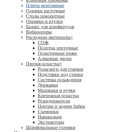
Клиновые прижимы
Плиты монтажные
Головки расточные
Столы поворотные
Оправки и втулки
Баланс для шлифкругов
Виброопоры
Расходные материалы
+
СОЖ
Полотна ленточные
Гильотинные ножи
Алмазные диски
Прочая оснастка
+
Рольганги для станков
Подставки под станки
Системы охлаждения
Державки
Маховики и ручки
Крепежная оснастка
Резцедержатели
Центры и задние бабки
Съемники
Наковальни
Экстракторы
Шлифовальные головки