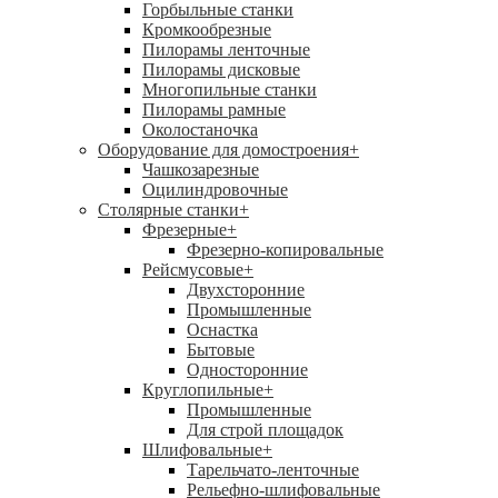
Горбыльные станки
Кромкообрезные
Пилорамы ленточные
Пилорамы дисковые
Многопильные станки
Пилорамы рамные
Околостаночка
Оборудование для домостроения
+
Чашкозарезные
Оцилиндровочные
Столярные станки
+
Фрезерные
+
Фрезерно-копировальные
Рейсмусовые
+
Двухсторонние
Промышленные
Оснастка
Бытовые
Односторонние
Круглопильные
+
Промышленные
Для строй площадок
Шлифовальные
+
Тарельчато-ленточные
Рельефно-шлифовальные