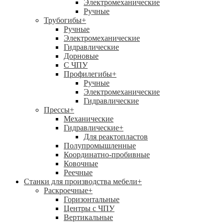
Электромеханические
Ручные
Трубогибы
+
Ручные
Электромеханические
Гидравлические
Дорновые
С ЧПУ
Профилегибы
+
Ручные
Электромеханические
Гидравлические
Прессы
+
Механические
Гидравлические
+
Для реактопластов
Полупромышленные
Координатно-пробивные
Ковочные
Реечные
Станки для производства мебели
+
Раскроечные
+
Горизонтальные
Центры с ЧПУ
Вертикальные