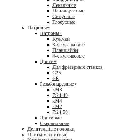
Лекальные
Неповоротные
Синусные
Глобусные
Патроны
+
Патроны
+
Кулачки
3-х кулачковые
Планшайбы
4-х кулачковые
Цанги
+
Для фрезерных станков
С25
ER
Резьбонарезные
+
кМ3
7:24-40
кМ4
кМ2
7:24-50
Цанговые
Сверлильные
Делительные головки
Плиты магнитные