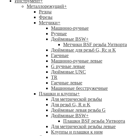
Инструмент
+
Металлорежущий
+
Резцы
Фрезы
Метчики
+
Машинно-ручные
Ручные
Дюймовые BSW
+
Метчики BSF резьба Уитворта
Дюймовые для резьб G, Rc и K
Гаечные
Машинно-ручные левые
G ручные левые
Дюймовые UNC
TR
Гаечные левые
Машинные бесстружечные
Плашки и клуппы
+
Для метрической резьбы
Для резьб G, R и K
Дюймовые левая резьба G
Дюймовые BSW
+
Плашки BSF резьба Уитворта
Для метрической резьбы левые
Клуппы и плашки к ним