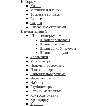
Наборы
+
Ключи
Метчики и плашки
Торцевые головки
Разные
Сверла
Слесарно-монтажный
Измерительный
+
Штангенциркули
+
Штангенрейсмасы
Штангензубомер
Штангенглубиномеры
Штангенциркули
Угольники
Микрометры
Призмы поверочные
Плиты поверочные
Линейки поверочные
Индикаторы
Наборы
Глубиномеры
Стойки магнитные
Контроль биения
Кронциркули
Уровни