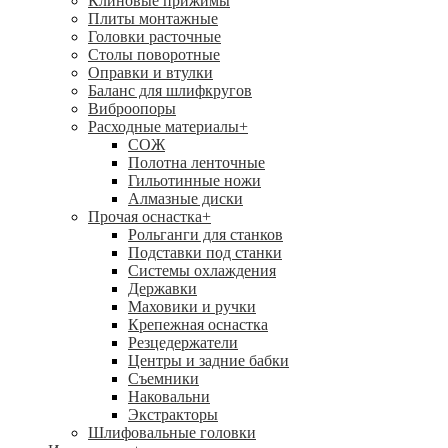
Клиновые прижимы
Плиты монтажные
Головки расточные
Столы поворотные
Оправки и втулки
Баланс для шлифкругов
Виброопоры
Расходные материалы
+
СОЖ
Полотна ленточные
Гильотинные ножи
Алмазные диски
Прочая оснастка
+
Рольганги для станков
Подставки под станки
Системы охлаждения
Державки
Маховики и ручки
Крепежная оснастка
Резцедержатели
Центры и задние бабки
Съемники
Наковальни
Экстракторы
Шлифовальные головки