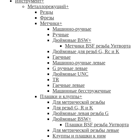
Инструмент
+
Металлорежущий
+
Резцы
Фрезы
Метчики
+
Машинно-ручные
Ручные
Дюймовые BSW
+
Метчики BSF резьба Уитворта
Дюймовые для резьб G, Rc и K
Гаечные
Машинно-ручные левые
G ручные левые
Дюймовые UNC
TR
Гаечные левые
Машинные бесстружечные
Плашки и клуппы
+
Для метрической резьбы
Для резьб G, R и K
Дюймовые левая резьба G
Дюймовые BSW
+
Плашки BSF резьба Уитворта
Для метрической резьбы левые
Клуппы и плашки к ним