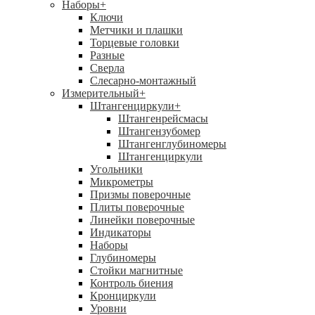
Наборы
+
Ключи
Метчики и плашки
Торцевые головки
Разные
Сверла
Слесарно-монтажный
Измерительный
+
Штангенциркули
+
Штангенрейсмасы
Штангензубомер
Штангенглубиномеры
Штангенциркули
Угольники
Микрометры
Призмы поверочные
Плиты поверочные
Линейки поверочные
Индикаторы
Наборы
Глубиномеры
Стойки магнитные
Контроль биения
Кронциркули
Уровни