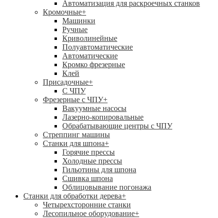
Автоматизация для раскроечных станков
Кромочные
+
Машинки
Ручные
Криволинейные
Полуавтоматические
Автоматические
Кромко фрезерные
Клей
Присадочные
+
С ЧПУ
Фрезерные с ЧПУ
+
Вакуумные насосы
Лазерно-копировальные
Обрабатывающие центры с ЧПУ
Стреппинг машины
Станки для шпона
+
Горячие прессы
Холодные прессы
Гильотины для шпона
Сшивка шпона
Облицовывание погонажа
Станки для обработки дерева
+
Четырехсторонние станки
Лесопильное оборудование
+