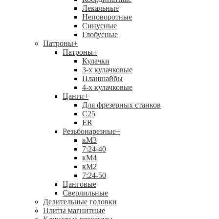
Лекальные
Неповоротные
Синусные
Глобусные
Патроны
+
Патроны
+
Кулачки
3-х кулачковые
Планшайбы
4-х кулачковые
Цанги
+
Для фрезерных станков
С25
ER
Резьбонарезные
+
кМ3
7:24-40
кМ4
кМ2
7:24-50
Цанговые
Сверлильные
Делительные головки
Плиты магнитные