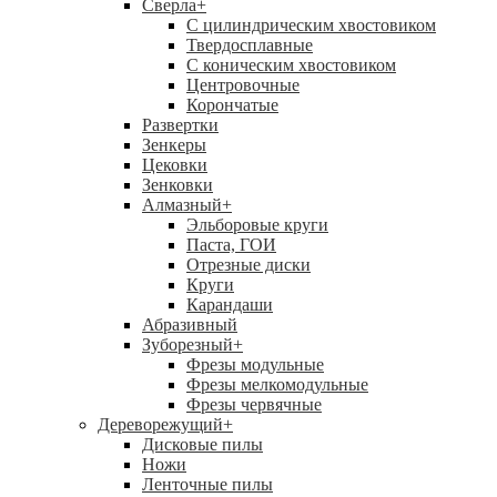
Сверла
+
С цилиндрическим хвостовиком
Твердосплавные
С коническим хвостовиком
Центровочные
Корончатые
Развертки
Зенкеры
Цековки
Зенковки
Алмазный
+
Эльборовые круги
Паста, ГОИ
Отрезные диски
Круги
Карандаши
Абразивный
Зуборезный
+
Фрезы модульные
Фрезы мелкомодульные
Фрезы червячные
Дереворежущий
+
Дисковые пилы
Ножи
Ленточные пилы