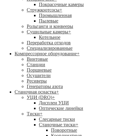
Покрасочные камеры
Стружкоотсосы
+
Промышленная
Пылевые
Рольганги и конвееры
Сушильные камеры
+
Котельное
Переработка отходов
Специализированные
Компрессорное оборудование
+
Винтовые
Станции
Поршневые
Осушители
Ресиверы
Генераторы азота
Станочная оснастка
+
УЦИ (DRO)
+
Дисплеи УЦИ
Оптические линейки
Тиски
+
Слесарные тиски
Станочные тиски
+
Поворотные
Координатные