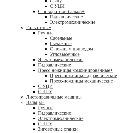
C чпу
С УЦИ
С поворотной балкой
+
Гидравлические
Электромеханические
Гильотины
+
Ручные
+
Сабельные
Рычажные
С ножным приводом
Угловысечные
Электромеханические
Гидравлические
Пресс-ножницы комбинированные
+
Пресс-ножницы гидравлические
Пресс-ножницы механические
С УЦИ
С ЧПУ
Листоправильные машины
Вальцы
+
Ручные
Гидравлические
Электромеханические
С ЧПУ
Зиговочные станки
+