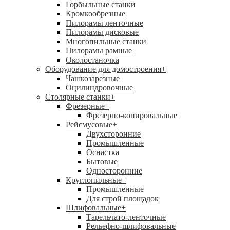
Горбыльные станки
Кромкообрезные
Пилорамы ленточные
Пилорамы дисковые
Многопильные станки
Пилорамы рамные
Околостаночка
Оборудование для домостроения
+
Чашкозарезные
Оцилиндровочные
Столярные станки
+
Фрезерные
+
Фрезерно-копировальные
Рейсмусовые
+
Двухсторонние
Промышленные
Оснастка
Бытовые
Односторонние
Круглопильные
+
Промышленные
Для строй площадок
Шлифовальные
+
Тарельчато-ленточные
Рельефно-шлифовальные