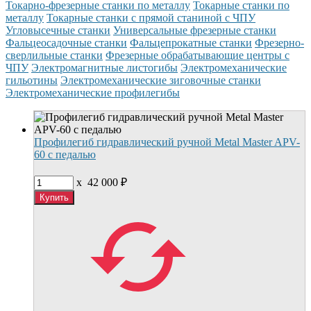
Токарно-фрезерные станки по металлу
Токарные станки по
металлу
Токарные станки с прямой станиной с ЧПУ
Угловысечные станки
Универсальные фрезерные станки
Фальцеосадочные станки
Фальцепрокатные станки
Фрезерно-
сверлильные станки
Фрезерные обрабатывающие центры с
ЧПУ
Электромагнитные листогибы
Электромеханические
гильотины
Электромеханические зиговочные станки
Электромеханические профилегибы
Профилегиб гидравлический ручной Metal Master APV-
60 с педалью
x
42 000
₽