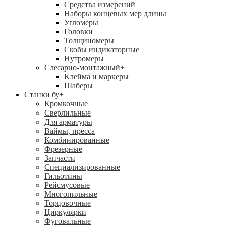
Средства измерений
Наборы концевых мер длины
Угломеры
Головки
Толщиномеры
Скобы индикаторные
Нутромеры
Слесарно-монтажный
+
Клейма и маркеры
Шаберы
Станки бу
+
Кромкочные
Сверлильные
Для арматуры
Ваймы, пресса
Комбинированные
Фрезерные
Запчасти
Специализированные
Гильотины
Рейсмусовые
Многопильные
Торцовочные
Циркулярки
Фуговальные