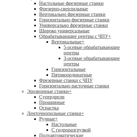
Настольные фрезерные станки
Фрезерно-сверлильные
Вертикально фрезерные станки
Горизонтально фрезерные станки
Универсально фрезерные станки
Широко универсальные
Обрабатывающие центры с ЧПУ
+
Вертикальные
+
5-осевые обрабатывающие
центры
3-осевые обрабатывающие
центры
Горизонтальные
Пятикоординатные
Фрезерные станки с ЧПУ
Горизонтально расточные станки
Эрозионные станки
+
Супердрели
Прошивные
Оснастка
Ленточнопильные станки
+
Ручные
+
Настольные
С гидроразгрузкой
Полуавтоматические