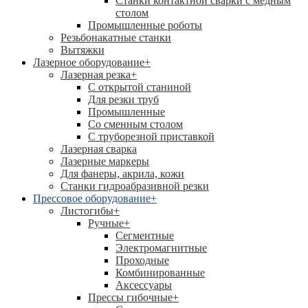
Станки контактной сварки с медным
столом
Промышленные роботы
Резьбонакатные станки
Вытяжки
Лазерное оборудование
+
Лазерная резка
+
С открытой станиной
Для резки труб
Промышленные
Со сменным столом
С труборезной приставкой
Лазерная сварка
Лазерные маркеры
Для фанеры, акрила, кожи
Станки гидроабразивной резки
Прессовое оборудование
+
Листогибы
+
Ручные
+
Сегментные
Электромагнитные
Проходные
Комбинированные
Аксессуары
Прессы гибочные
+