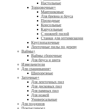
Настольные
Торцовочные
+
Маятниковые
Для бревна и бруса
Проходные
Консольные
Карусельные
С нижней пилой
Станки для оптимизации
Круглопалочные
Ленточные пилы по дереву
Ваймы
+
Ваймы сборочные
Для бруса и щита
Измельчители
Для сращивания
+
Шипорезные
Заточные
+
Для ленточных пил
Для дисковых пил
Для рамных пил
Для ножей
Универсальные
Для поддонов
Покрасочное
+