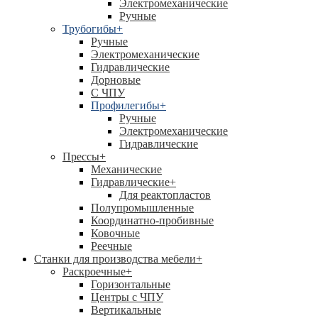
Электромеханические
Ручные
Трубогибы
+
Ручные
Электромеханические
Гидравлические
Дорновые
С ЧПУ
Профилегибы
+
Ручные
Электромеханические
Гидравлические
Прессы
+
Механические
Гидравлические
+
Для реактопластов
Полупромышленные
Координатно-пробивные
Ковочные
Реечные
Станки для производства мебели
+
Раскроечные
+
Горизонтальные
Центры с ЧПУ
Вертикальные