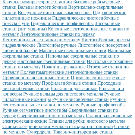
Блочные компрессорные станции
Бытовые рейсмусовые
станки
Вальцы листогибочные
Вертикально-сверлильные
станки
Воздушные винтовые компрессоры
Гидравлические
гильотинные ножницы
Гидравлические листогибочные
прессы с уци
Гидравлические профилегибы
Зиговочные
станки (зиг. машины)
Колонные ленточнопильные станки по
металлу
Ленточнопильные станки по дереву
Ленточнопильные станки по металлу
Листогибочные прессы
гидравлические
Листогибы ручные
Листогибы с поворотной
гибочной балкой
Магнитные сверлильные станки
Напольные
сверлильные станки
Напольные сверлильные станки по
дереву
Настольные сверлильные станки
Настольные токарные
станки по металлу
Ножницы рычажные
Отрезные станки по
металлу
Полуавтоматические ленточнопильные станки
Проволочно-эрозионные станки
Промышленные отрезные
станки по металлу
Профилегибочные станки
Проходные
листогибочные станки
Рольганги для станков
Рольганги и
конвееры
Ручные вальцы для листового металла
Ручные
гильотинные ножницы
Ручные зиговочные станки
Ручные
ленточнопильные станки по металлу
Ручные профилегибы
Ручные сегментные листогибы
Сверлильные станки по
дереву
Сверлильные станки по металлу
Станки вальцовочные
электромеханические
Станки для рубки листового металла
Станки лазерной резки металла с открытой станиной
Станки
по металлу
Супердрели
Токарно-винторезные станки