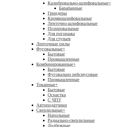
Калибровально-шлифовальные
+
Барабанные
Гриндеры
Кромкошлифовальные
Ленточно-шлифовальные
Полировальные
Для погонажа
Для стульев
Ленточные пилы
Фуговальные
+
Бытовые
Промышленные
Комбинированные
+
Бытовые
Фуговально рейсмусовые
Промышленные
Токарные
+
Бытовые
Оснастка
С ЧПУ
Автоподатчики
Сверлильные
+
Напольные
Радиально-сверлильные
Долбежные