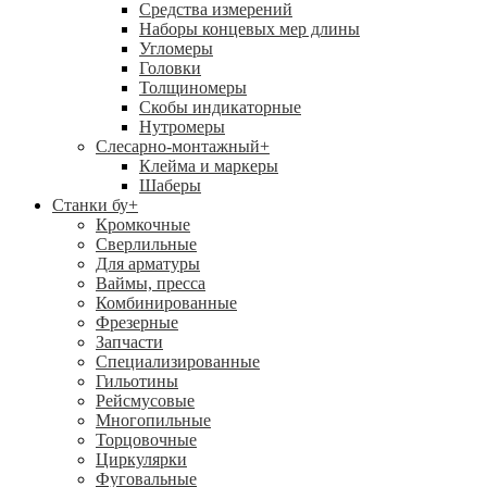
Средства измерений
Наборы концевых мер длины
Угломеры
Головки
Толщиномеры
Скобы индикаторные
Нутромеры
Слесарно-монтажный
+
Клейма и маркеры
Шаберы
Станки бу
+
Кромкочные
Сверлильные
Для арматуры
Ваймы, пресса
Комбинированные
Фрезерные
Запчасти
Специализированные
Гильотины
Рейсмусовые
Многопильные
Торцовочные
Циркулярки
Фуговальные