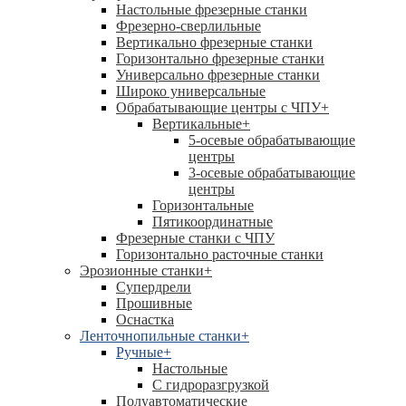
Настольные фрезерные станки
Фрезерно-сверлильные
Вертикально фрезерные станки
Горизонтально фрезерные станки
Универсально фрезерные станки
Широко универсальные
Обрабатывающие центры с ЧПУ
+
Вертикальные
+
5-осевые обрабатывающие
центры
3-осевые обрабатывающие
центры
Горизонтальные
Пятикоординатные
Фрезерные станки с ЧПУ
Горизонтально расточные станки
Эрозионные станки
+
Супердрели
Прошивные
Оснастка
Ленточнопильные станки
+
Ручные
+
Настольные
С гидроразгрузкой
Полуавтоматические