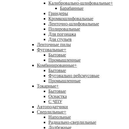
Калибровально-шлифовальные
+
Барабанные
Гриндеры
Кромкошлифовальные
Ленточно-шлифовальные
Полировальные
Для погонажа
Для стульев
Ленточные пилы
Фуговальные
+
Бытовые
Промышленные
Комбинированные
+
Бытовые
Фуговально рейсмусовые
Промышленные
Токарные
+
Бытовые
Оснастка
С ЧПУ
Автоподатчики
Сверлильные
+
Напольные
Радиально-сверлильные
Долбежные