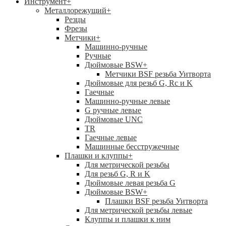
Инструмент
+
Металлорежущий
+
Резцы
Фрезы
Метчики
+
Машинно-ручные
Ручные
Дюймовые BSW
+
Метчики BSF резьба Уитворта
Дюймовые для резьб G, Rc и K
Гаечные
Машинно-ручные левые
G ручные левые
Дюймовые UNC
TR
Гаечные левые
Машинные бесстружечные
Плашки и клуппы
+
Для метрической резьбы
Для резьб G, R и K
Дюймовые левая резьба G
Дюймовые BSW
+
Плашки BSF резьба Уитворта
Для метрической резьбы левые
Клуппы и плашки к ним