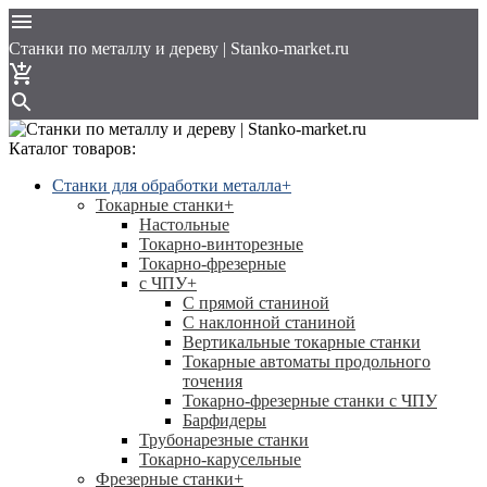
Cтанки по металлу и дереву | Stanko-market.ru
Каталог товаров:
Станки для обработки металла
+
Токарные станки
+
Настольные
Токарно-винторезные
Токарно-фрезерные
с ЧПУ
+
С прямой станиной
C наклонной станиной
Вертикальные токарные станки
Токарные автоматы продольного
точения
Токарно-фрезерные станки с ЧПУ
Барфидеры
Трубонарезные станки
Токарно-карусельные
Фрезерные станки
+