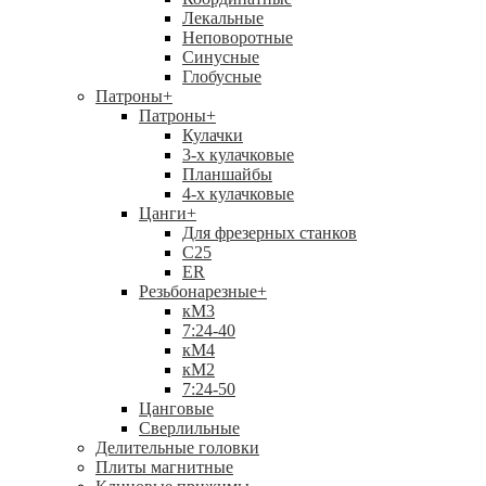
Лекальные
Неповоротные
Синусные
Глобусные
Патроны
+
Патроны
+
Кулачки
3-х кулачковые
Планшайбы
4-х кулачковые
Цанги
+
Для фрезерных станков
С25
ER
Резьбонарезные
+
кМ3
7:24-40
кМ4
кМ2
7:24-50
Цанговые
Сверлильные
Делительные головки
Плиты магнитные