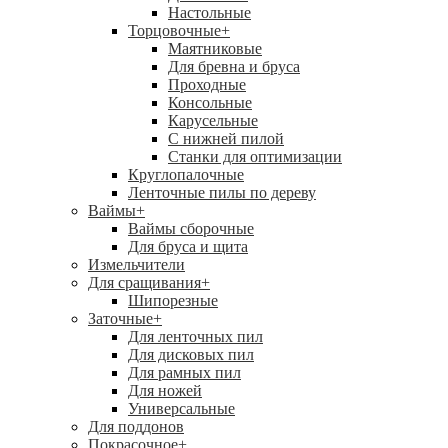
Настольные
Торцовочные
+
Маятниковые
Для бревна и бруса
Проходные
Консольные
Карусельные
С нижней пилой
Станки для оптимизации
Круглопалочные
Ленточные пилы по дереву
Ваймы
+
Ваймы сборочные
Для бруса и щита
Измельчители
Для сращивания
+
Шипорезные
Заточные
+
Для ленточных пил
Для дисковых пил
Для рамных пил
Для ножей
Универсальные
Для поддонов
Покрасочное
+