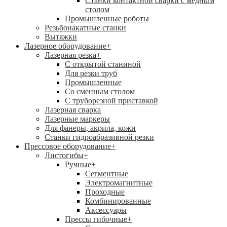
Станки контактной сварки с медным
столом
Промышленные роботы
Резьбонакатные станки
Вытяжки
Лазерное оборудование
+
Лазерная резка
+
С открытой станиной
Для резки труб
Промышленные
Со сменным столом
С труборезной приставкой
Лазерная сварка
Лазерные маркеры
Для фанеры, акрила, кожи
Станки гидроабразивной резки
Прессовое оборудование
+
Листогибы
+
Ручные
+
Сегментные
Электромагнитные
Проходные
Комбинированные
Аксессуары
Прессы гибочные
+