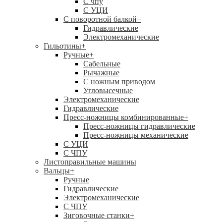
C чпу
С УЦИ
С поворотной балкой
+
Гидравлические
Электромеханические
Гильотины
+
Ручные
+
Сабельные
Рычажные
С ножным приводом
Угловысечные
Электромеханические
Гидравлические
Пресс-ножницы комбинированные
+
Пресс-ножницы гидравлические
Пресс-ножницы механические
С УЦИ
С ЧПУ
Листоправильные машины
Вальцы
+
Ручные
Гидравлические
Электромеханические
С ЧПУ
Зиговочные станки
+