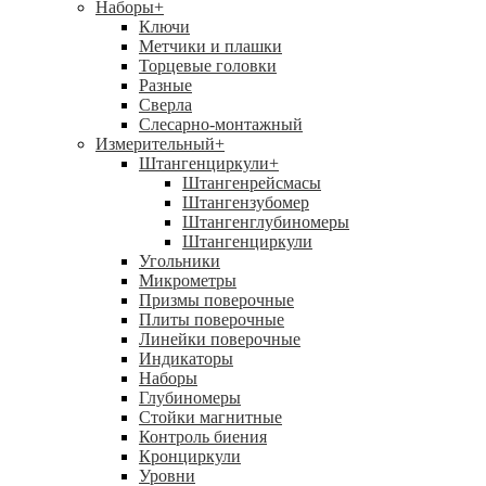
Наборы
+
Ключи
Метчики и плашки
Торцевые головки
Разные
Сверла
Слесарно-монтажный
Измерительный
+
Штангенциркули
+
Штангенрейсмасы
Штангензубомер
Штангенглубиномеры
Штангенциркули
Угольники
Микрометры
Призмы поверочные
Плиты поверочные
Линейки поверочные
Индикаторы
Наборы
Глубиномеры
Стойки магнитные
Контроль биения
Кронциркули
Уровни