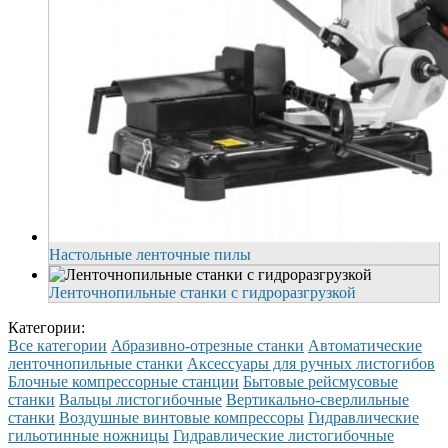
Настольные ленточные пилы
Ленточнопильные станки с гидроразгрузкой
Категории:
Все категории
Абразивно-отрезные станки
Автоматические
ленточнопильные станки
Аксессуары для ручных листогибов
Блочные компрессорные станции
Бытовые рейсмусовые
станки
Вальцы листогибочные
Вертикально-сверлильные
станки
Воздушные винтовые компрессоры
Гидравлические
гильотинные ножницы
Гидравлические листогибочные