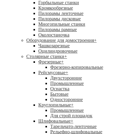
Горбыльные станки
Кромкообрезные
Пилорамы ленточные
Пилорамы дисковые
Многопильные станки
Пилорамы рамные
Околостаночка
Оборудование для домостроения
+
Чашкозарезные
Оцилиндровочные
Столярные станки
+
Фрезерные
+
Фрезерно-копировальные
Рейсмусовые
+
Двухсторонние
Промышленные
Оснастка
Бытовые
Односторонние
Круглопильные
+
Промышленные
Для строй площадок
Шлифовальные
+
Тарельчато-ленточные
Рельефно-шлифовальные