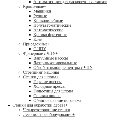
Автоматизация для раскроечных станков
Кромочные
+
Машинки
Ручные
Криволинейные
Полуавтоматические
Автоматические
Кромко фрезерные
Клей
Присадочные
+
С ЧПУ
Фрезерные с ЧПУ
+
Вакуумные насосы
Лазерно-копировальные
Обрабатывающие центры с ЧПУ
Стреппинг машины
Станки для шпона
+
Горячие прессы
Холодные прессы
Гильотины для шпона
Сшивка шпона
Облицовывание погонажа
Станки для обработки дерева
+
Четырехсторонние станки
Лесопильное оборудование
+