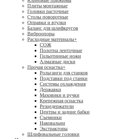
Клиновые прижимы
Плиты монтажные
Головки расточные
Столы поворотные
Оправки и втулки
Баланс для шлифкругов
Виброопоры
Расходные материалы
+
СОЖ
Полотна ленточные
Гильотинные ножи
Алмазные диски
Прочая оснастка
+
Рольганги для станков
Подставки под станки
Системы охлаждения
Державки
Маховики и ручки
Крепежная оснастка
Резцедержатели
Центры и задние бабки
Съемники
Наковальни
Экстракторы
Шлифовальные головки