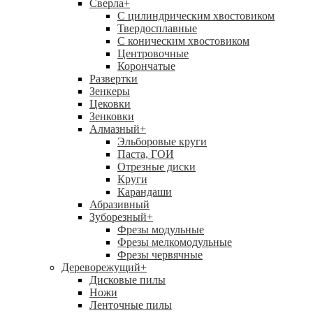
Сверла
+
С цилиндрическим хвостовиком
Твердосплавные
С коническим хвостовиком
Центровочные
Корончатые
Развертки
Зенкеры
Цековки
Зенковки
Алмазный
+
Эльборовые круги
Паста, ГОИ
Отрезные диски
Круги
Карандаши
Абразивный
Зуборезный
+
Фрезы модульные
Фрезы мелкомодульные
Фрезы червячные
Дереворежущий
+
Дисковые пилы
Ножи
Ленточные пилы