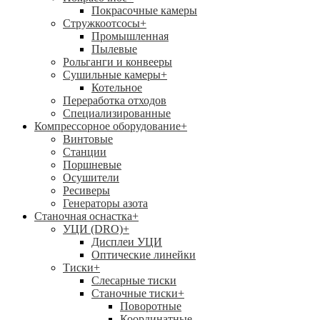
Покрасочные камеры
Стружкоотсосы
+
Промышленная
Пылевые
Рольганги и конвееры
Сушильные камеры
+
Котельное
Переработка отходов
Специализированные
Компрессорное оборудование
+
Винтовые
Станции
Поршневые
Осушители
Ресиверы
Генераторы азота
Станочная оснастка
+
УЦИ (DRO)
+
Дисплеи УЦИ
Оптические линейки
Тиски
+
Слесарные тиски
Станочные тиски
+
Поворотные
Координатные