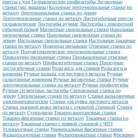
прессы с уци
Гидравлические профилегибы
Зиговочные
станки (зиг. машины)
Колонные ленточнопильные станки по
металлу
Ленточнопильные станки по дереву
Ленточнопильные станки по металлу
Листогибочные прессы
гидравлические
Листогибы ручные
Листогибы с поворотной
гибочной балкой
Магнитные сверлильные станки
Напольные
сверлильные станки
Напольные сверлильные станки по
дереву
Настольные сверлильные станки
Настольные токарные
станки по металлу
Ножницы рычажные
Отрезные станки по
металлу
Полуавтоматические ленточнопильные станки
Проволочно-эрозионные станки
Промышленные отрезные
станки по металлу
Профилегибочные станки
Проходные
листогибочные станки
Рольганги для станков
Рольганги и
конвееры
Ручные вальцы для листового металла
Ручные
гильотинные ножницы
Ручные зиговочные станки
Ручные
ленточнопильные станки по металлу
Ручные профилегибы
Ручные сегментные листогибы
Сверлильные станки по
дереву
Сверлильные станки по металлу
Станки вальцовочные
электромеханические
Станки для рубки листового металла
Станки лазерной резки металла с открытой станиной
Станки
по металлу
Супердрели
Токарно-винторезные станки
Токарно-фрезерные станки по металлу
Токарные станки по
металлу
Токарные станки с прямой станиной с ЧПУ
Угловысечные станки
Универсальные фрезерные станки
Фальцеосадочные станки
Фальцепрокатные станки
Фрезерно-