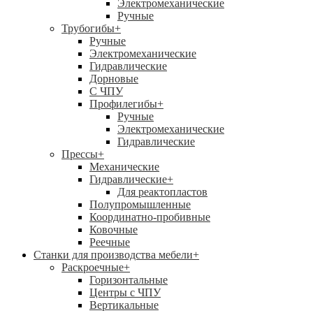
Электромеханические
Ручные
Трубогибы
+
Ручные
Электромеханические
Гидравлические
Дорновые
С ЧПУ
Профилегибы
+
Ручные
Электромеханические
Гидравлические
Прессы
+
Механические
Гидравлические
+
Для реактопластов
Полупромышленные
Координатно-пробивные
Ковочные
Реечные
Станки для производства мебели
+
Раскроечные
+
Горизонтальные
Центры с ЧПУ
Вертикальные