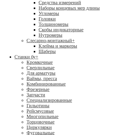
Средства измерений
Наборы концевых мер длины
Угломеры
Головки
Толщиномеры
Скобы индикаторные
Нутромеры
Слесарно-монтажный
+
Клейма и маркеры
Шаберы
Станки бу
+
Кромкочные
Сверлильные
Для арматуры
Ваймы, пресса
Комбинированные
Фрезерные
Запчасти
Специализированные
Гильотины
Рейсмусовые
Многопильные
Торцовочные
Циркулярки
Фуговальные