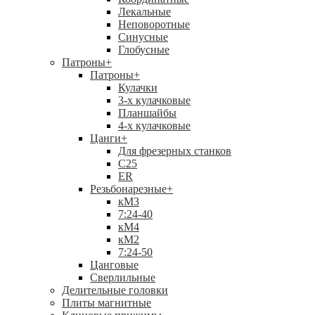
Лекальные
Неповоротные
Синусные
Глобусные
Патроны
+
Патроны
+
Кулачки
3-х кулачковые
Планшайбы
4-х кулачковые
Цанги
+
Для фрезерных станков
С25
ER
Резьбонарезные
+
кМ3
7:24-40
кМ4
кМ2
7:24-50
Цанговые
Сверлильные
Делительные головки
Плиты магнитные