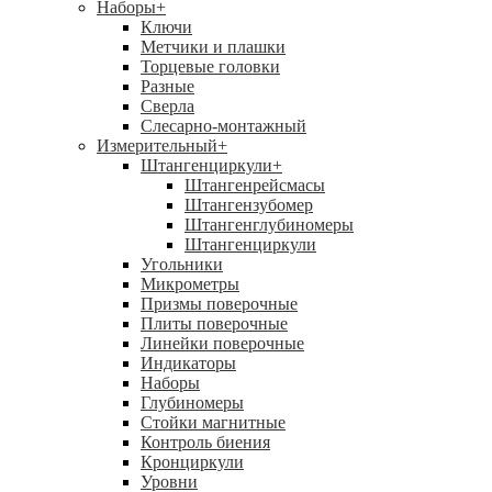
Наборы
+
Ключи
Метчики и плашки
Торцевые головки
Разные
Сверла
Слесарно-монтажный
Измерительный
+
Штангенциркули
+
Штангенрейсмасы
Штангензубомер
Штангенглубиномеры
Штангенциркули
Угольники
Микрометры
Призмы поверочные
Плиты поверочные
Линейки поверочные
Индикаторы
Наборы
Глубиномеры
Стойки магнитные
Контроль биения
Кронциркули
Уровни