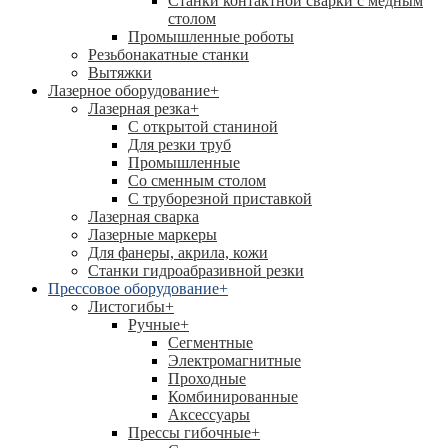
Станки контактной сварки с медным
столом
Промышленные роботы
Резьбонакатные станки
Вытяжки
Лазерное оборудование
+
Лазерная резка
+
С открытой станиной
Для резки труб
Промышленные
Со сменным столом
С труборезной приставкой
Лазерная сварка
Лазерные маркеры
Для фанеры, акрила, кожи
Станки гидроабразивной резки
Прессовое оборудование
+
Листогибы
+
Ручные
+
Сегментные
Электромагнитные
Проходные
Комбинированные
Аксессуары
Прессы гибочные
+