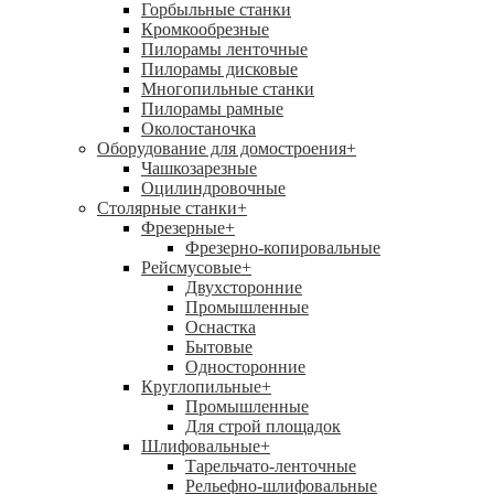
Горбыльные станки
Кромкообрезные
Пилорамы ленточные
Пилорамы дисковые
Многопильные станки
Пилорамы рамные
Околостаночка
Оборудование для домостроения
+
Чашкозарезные
Оцилиндровочные
Столярные станки
+
Фрезерные
+
Фрезерно-копировальные
Рейсмусовые
+
Двухсторонние
Промышленные
Оснастка
Бытовые
Односторонние
Круглопильные
+
Промышленные
Для строй площадок
Шлифовальные
+
Тарельчато-ленточные
Рельефно-шлифовальные