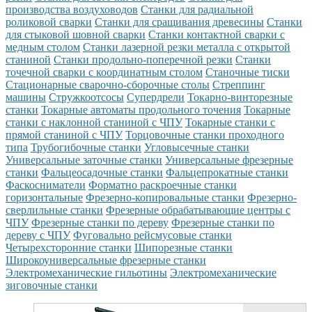
производства воздуховодов
Станки для радиальной
роликовой сварки
Станки для сращивания древесины
Станки
для стыковой шовной сварки
Станки контактной сварки с
медным столом
Станки лазерной резки металла с открытой
станиной
Станки продольно-поперечной резки
Станки
точечной сварки с координатным столом
Станочные тиски
Стационарные сварочно-сборочные столы
Стреппинг
машины
Стружкоотсосы
Супердрели
Токарно-винторезные
станки
Токарные автоматы продольного точения
Токарные
станки с наклонной станиной с ЧПУ
Токарные станки с
прямой станиной с ЧПУ
Торцовочные станки проходного
типа
Трубогибочные станки
Угловысечные станки
Универсальные заточные станки
Универсальные фрезерные
станки
Фальцеосадочные станки
Фальцепрокатные станки
Фаскосниматели
Форматно раскроечные станки
горизонтальные
Фрезерно-копировальные станки
Фрезерно-
сверлильные станки
Фрезерные обрабатывающие центры с
ЧПУ
Фрезерные станки по дереву
Фрезерные станки по
дереву с ЧПУ
Фуговально рейсмусовые станки
Четырехсторонние станки
Шипорезные станки
Широкоуниверсальные фрезерные станки
Электромеханические гильотины
Электромеханические
зиговочные станки