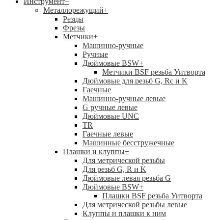
Инструмент
+
Металлорежущий
+
Резцы
Фрезы
Метчики
+
Машинно-ручные
Ручные
Дюймовые BSW
+
Метчики BSF резьба Уитворта
Дюймовые для резьб G, Rc и K
Гаечные
Машинно-ручные левые
G ручные левые
Дюймовые UNC
TR
Гаечные левые
Машинные бесстружечные
Плашки и клуппы
+
Для метрической резьбы
Для резьб G, R и K
Дюймовые левая резьба G
Дюймовые BSW
+
Плашки BSF резьба Уитворта
Для метрической резьбы левые
Клуппы и плашки к ним