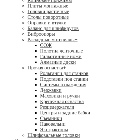
Клиновые прижимы
Плиты монтажные
Головки расточные
Столы поворотные
Оправки и втулки
Баланс для шлифкругов
Виброопоры
Расходные материалы
+
СОЖ
Полотна ленточные
Гильотинные ножи
Алмазные диски
Прочая оснастка
+
Рольганги для станков
Подставки под станки
Системы охлаждения
Державки
Маховики и ручки
Крепежная оснастка
Резцедержатели
Центры и задние бабки
Съемники
Наковальни
Экстракторы
Шлифовальные головки