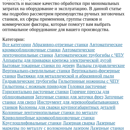
точность и высокое качество обработки при минимальных
затратах на оборудование и эксплуатацию. В данной статье
мы подробно рассмотрим преимущества ручных зиговочных
станков, их сферы применения, группы станков и
коммерческие факторы, которые помогут вам выбрать
оптимальное оборудование для вашего производства.
Категории:
Все категории
Абразивно-отрезные станки
Автоматические
кромкооблицовочные станки
Автоматические
ленточнопильные станки
Автоматические трубогибы с ЧПУ
Аппараты для приварки крепежа электрической дугой
Бытовые токарные станки по дереву
Вальцы гидравлические
Вертикально-сверлильные станки
Вертикально-фрезерные
станки
Вытяжки для металлической и абразивной пыли
Гидравлические трубогибы
Гильотинные ножницы с ЧПУ
Гильотины с ножным приводом
Головки расточные
Горизонтально расточные станки
Горячие прессы для
облицовывания
Заточные станки для заточки фрез
Заточные
станки для сверл
Инструмент для деревообрабатывающих
станков
Колонны для сварки крупногабаритных деталей
Колонные ленточнопильные станки по металлу
Криволинейные кромкооблицовочные станки
Круглошлифовальные станки
Лазерная сварка
Лазерные
маркеры по металлу с волоконным лазером
Лазерные станки