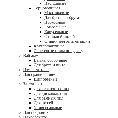
Настольные
Торцовочные
+
Маятниковые
Для бревна и бруса
Проходные
Консольные
Карусельные
С нижней пилой
Станки для оптимизации
Круглопалочные
Ленточные пилы по дереву
Ваймы
+
Ваймы сборочные
Для бруса и щита
Измельчители
Для сращивания
+
Шипорезные
Заточные
+
Для ленточных пил
Для дисковых пил
Для рамных пил
Для ножей
Универсальные
Для поддонов
Покрасочное
+