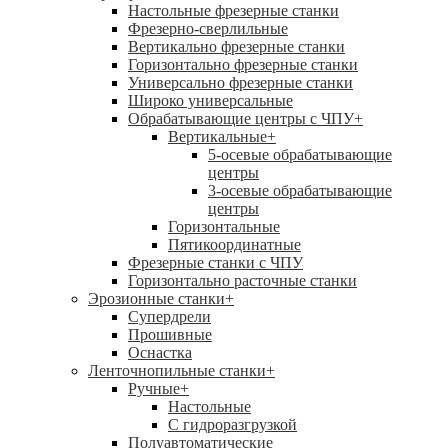
Настольные фрезерные станки
Фрезерно-сверлильные
Вертикально фрезерные станки
Горизонтально фрезерные станки
Универсально фрезерные станки
Широко универсальные
Обрабатывающие центры с ЧПУ
+
Вертикальные
+
5-осевые обрабатывающие
центры
3-осевые обрабатывающие
центры
Горизонтальные
Пятикоординатные
Фрезерные станки с ЧПУ
Горизонтально расточные станки
Эрозионные станки
+
Супердрели
Прошивные
Оснастка
Ленточнопильные станки
+
Ручные
+
Настольные
С гидроразгрузкой
Полуавтоматические