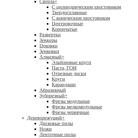
Сверла
+
С цилиндрическим хвостовиком
Твердосплавные
С коническим хвостовиком
Центровочные
Корончатые
Развертки
Зенкеры
Цековки
Зенковки
Алмазный
+
Эльборовые круги
Паста, ГОИ
Отрезные диски
Круги
Карандаши
Абразивный
Зуборезный
+
Фрезы модульные
Фрезы мелкомодульные
Фрезы червячные
Дереворежущий
+
Дисковые пилы
Ножи
Ленточные пилы