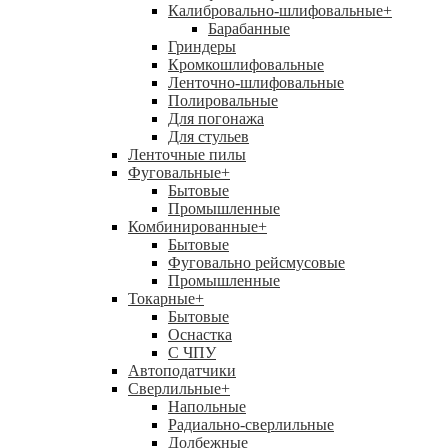
Калибровально-шлифовальные
+
Барабанные
Гриндеры
Кромкошлифовальные
Ленточно-шлифовальные
Полировальные
Для погонажа
Для стульев
Ленточные пилы
Фуговальные
+
Бытовые
Промышленные
Комбинированные
+
Бытовые
Фуговально рейсмусовые
Промышленные
Токарные
+
Бытовые
Оснастка
С ЧПУ
Автоподатчики
Сверлильные
+
Напольные
Радиально-сверлильные
Долбежные