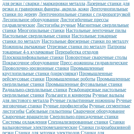
для резки / сварки / маркировки металла
Лазерные станки для
резки и гравировки фанеры, акрила, кожи
Ленточнопильные
станки по дереву
Ленточнопильные станки с гидроразгрузкой
Лесопильное оборудование
Листогибочные прессы
гидравлические
Листогибы ручные
Магнитные сверлильные
станки
Многопильные станки
Настольные ленточные пилы
Настольные сверлильные станки
Настольные токарные
станки по металлу
Настольные фрезерные станки по металлу
Ножницы рычажные
Отрезные станки по металлу
Патроны
токарные 4-х кулачковые
Переработка отходов
Плоскошлифовальные станки
Поворотные сварочные столы
Покрасочное оборудование
Пресс-ножницы гидравлические
Проволочно-эрозионные станки
Промышленные
круглопильные станки (циркулярки)
Промышленные
рейсмусовые станки
Промышленные роботы
Промышленные
сверлильные станки
Промышленные фуговальные станки
Радиально-сверлильные станки
Резьбонарезные настольные
сверлильные станки
Рольганги и конвееры
Ручные вальцы
для листового металла
Ручные гильотинные ножницы
Ручные
зиговочные станки
Ручные профилегибы
Ручные сегментные
листогибы
Сабельные гильотины
Сварочное оборудование
Сварочные вращатели
Сверлильно-присадочные станки
Системы охлаждения
Специализированные станки
Станки
вальцовочные электромеханические
Станки гидроабразивной
резки
Станки для заточки электродов
Станки для