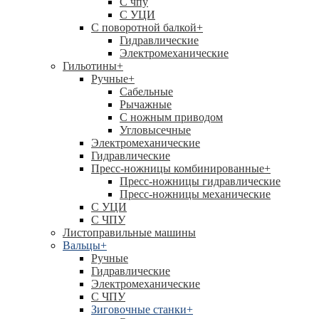
C чпу
С УЦИ
С поворотной балкой
+
Гидравлические
Электромеханические
Гильотины
+
Ручные
+
Сабельные
Рычажные
С ножным приводом
Угловысечные
Электромеханические
Гидравлические
Пресс-ножницы комбинированные
+
Пресс-ножницы гидравлические
Пресс-ножницы механические
С УЦИ
С ЧПУ
Листоправильные машины
Вальцы
+
Ручные
Гидравлические
Электромеханические
С ЧПУ
Зиговочные станки
+