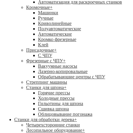
Автоматизация для раскроечных станков
Кромочные
+
Машинки
Ручные
Криволинейные
Полуавтоматические
Автоматические
Кромко фрезерные
Клей
Присадочные
+
С ЧПУ
Фрезерные с ЧПУ
+
Вакуумные насосы
Лазерно-копировальные
Обрабатывающие центры с ЧПУ
Стреппинг машины
Станки для шпона
+
Горячие прессы
Холодные прессы
Гильотины для шпона
Сшивка шпона
Облицовывание погонажа
Станки для обработки дерева
+
Четырехсторонние станки
Лесопильное оборудование
+