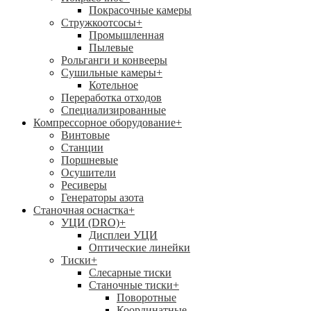
Покрасочные камеры
Стружкоотсосы
+
Промышленная
Пылевые
Рольганги и конвееры
Сушильные камеры
+
Котельное
Переработка отходов
Специализированные
Компрессорное оборудование
+
Винтовые
Станции
Поршневые
Осушители
Ресиверы
Генераторы азота
Станочная оснастка
+
УЦИ (DRO)
+
Дисплеи УЦИ
Оптические линейки
Тиски
+
Слесарные тиски
Станочные тиски
+
Поворотные
Координатные