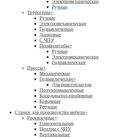
Электромеханические
Ручные
Трубогибы
+
Ручные
Электромеханические
Гидравлические
Дорновые
С ЧПУ
Профилегибы
+
Ручные
Электромеханические
Гидравлические
Прессы
+
Механические
Гидравлические
+
Для реактопластов
Полупромышленные
Координатно-пробивные
Ковочные
Реечные
Станки для производства мебели
+
Раскроечные
+
Горизонтальные
Центры с ЧПУ
Вертикальные