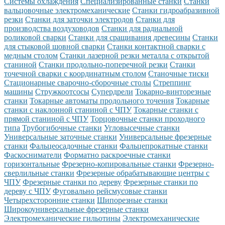
Системы охлаждения
Специализированные станки
Станки
вальцовочные электромеханические
Станки гидроабразивной
резки
Станки для заточки электродов
Станки для
производства воздуховодов
Станки для радиальной
роликовой сварки
Станки для сращивания древесины
Станки
для стыковой шовной сварки
Станки контактной сварки с
медным столом
Станки лазерной резки металла с открытой
станиной
Станки продольно-поперечной резки
Станки
точечной сварки с координатным столом
Станочные тиски
Стационарные сварочно-сборочные столы
Стреппинг
машины
Стружкоотсосы
Супердрели
Токарно-винторезные
станки
Токарные автоматы продольного точения
Токарные
станки с наклонной станиной с ЧПУ
Токарные станки с
прямой станиной с ЧПУ
Торцовочные станки проходного
типа
Трубогибочные станки
Угловысечные станки
Универсальные заточные станки
Универсальные фрезерные
станки
Фальцеосадочные станки
Фальцепрокатные станки
Фаскосниматели
Форматно раскроечные станки
горизонтальные
Фрезерно-копировальные станки
Фрезерно-
сверлильные станки
Фрезерные обрабатывающие центры с
ЧПУ
Фрезерные станки по дереву
Фрезерные станки по
дереву с ЧПУ
Фуговально рейсмусовые станки
Четырехсторонние станки
Шипорезные станки
Широкоуниверсальные фрезерные станки
Электромеханические гильотины
Электромеханические