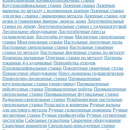
Криволинейные кромкооблицовочные станки
Круглошлифовальные станки
Лазерная сварка
Лазерные
маркеры по металлу с волоконным лазером
Лазерные станки
для резки / сварки / маркировки металла
Лазерные станки для
резки и гравировки фанеры, акрила, кожи
Ленточнопильные
станки по дереву
Ленточнопильные станки с гидроразгрузкой
Лесопильное оборудование
Листогибочные прессы
гидравлические
Листогибы ручные
Магнитные сверлильные
станки
Многопильные станки
Настольные ленточные пилы
Настольные сверлильные станки
Настольные токарные
станки по металлу
Настольные фрезерные станки по металлу
Ножницы рычажные
Отрезные станки по металлу
Патроны
токарные 4-х кулачковые
Переработка отходов
Плоскошлифовальные станки
Поворотные сварочные столы
Покрасочное оборудование
Пресс-ножницы гидравлические
Проволочно-эрозионные станки
Промышленные
круглопильные станки (циркулярки)
Промышленные
рейсмусовые станки
Промышленные роботы
Промышленные
сверлильные станки
Промышленные фуговальные станки
Радиально-сверлильные станки
Резьбонарезные настольные
сверлильные станки
Рольганги и конвееры
Ручные вальцы
для листового металла
Ручные гильотинные ножницы
Ручные
зиговочные станки
Ручные профилегибы
Ручные сегментные
листогибы
Сабельные гильотины
Сварочное оборудование
Сварочные вращатели
Сверлильно-присадочные станки