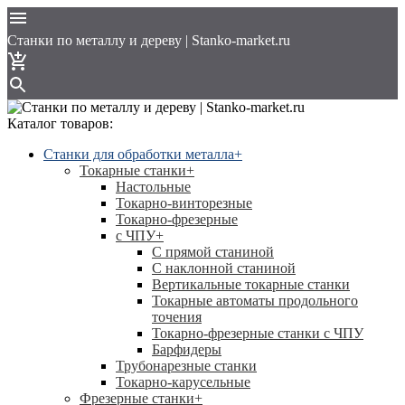
Cтанки по металлу и дереву | Stanko-market.ru
Каталог товаров:
Станки для обработки металла
+
Токарные станки
+
Настольные
Токарно-винторезные
Токарно-фрезерные
с ЧПУ
+
С прямой станиной
C наклонной станиной
Вертикальные токарные станки
Токарные автоматы продольного
точения
Токарно-фрезерные станки с ЧПУ
Барфидеры
Трубонарезные станки
Токарно-карусельные
Фрезерные станки
+