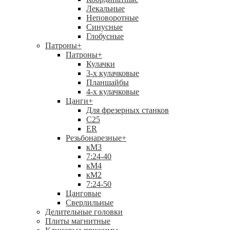
Лекальные
Неповоротные
Синусные
Глобусные
Патроны
+
Патроны
+
Кулачки
3-х кулачковые
Планшайбы
4-х кулачковые
Цанги
+
Для фрезерных станков
С25
ER
Резьбонарезные
+
кМ3
7:24-40
кМ4
кМ2
7:24-50
Цанговые
Сверлильные
Делительные головки
Плиты магнитные