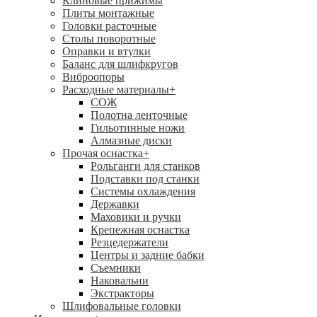
Клиновые прижимы
Плиты монтажные
Головки расточные
Столы поворотные
Оправки и втулки
Баланс для шлифкругов
Виброопоры
Расходные материалы
+
СОЖ
Полотна ленточные
Гильотинные ножи
Алмазные диски
Прочая оснастка
+
Рольганги для станков
Подставки под станки
Системы охлаждения
Державки
Маховики и ручки
Крепежная оснастка
Резцедержатели
Центры и задние бабки
Съемники
Наковальни
Экстракторы
Шлифовальные головки