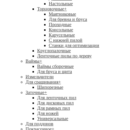
Настольные
Торцовочные
+
Маятниковые
Для бревна и бруса
Проходные
Консольные
Карусельные
С нижней пилой
Станки для оптимизации
Круглопалочные
Ленточные пилы по дереву
Ваймы
+
Ваймы сборочные
Для бруса и щита
Измельчители
Для сращивания
+
Шипорезные
Заточные
+
Для ленточных пил
Для дисковых пил
Для рамных пил
Для ножей
Универсальные
Для поддонов
Покрасочное
+