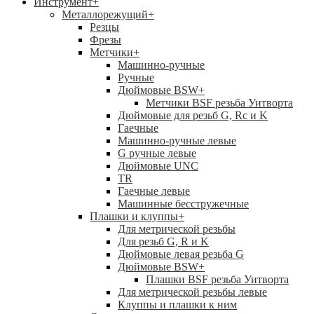
Инструмент
+
Металлорежущий
+
Резцы
Фрезы
Метчики
+
Машинно-ручные
Ручные
Дюймовые BSW
+
Метчики BSF резьба Уитворта
Дюймовые для резьб G, Rc и K
Гаечные
Машинно-ручные левые
G ручные левые
Дюймовые UNC
TR
Гаечные левые
Машинные бесстружечные
Плашки и клуппы
+
Для метрической резьбы
Для резьб G, R и K
Дюймовые левая резьба G
Дюймовые BSW
+
Плашки BSF резьба Уитворта
Для метрической резьбы левые
Клуппы и плашки к ним