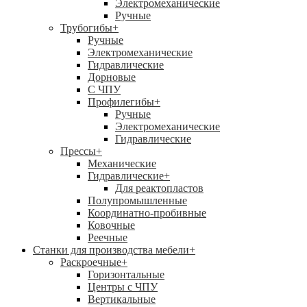
Электромеханические
Ручные
Трубогибы
+
Ручные
Электромеханические
Гидравлические
Дорновые
С ЧПУ
Профилегибы
+
Ручные
Электромеханические
Гидравлические
Прессы
+
Механические
Гидравлические
+
Для реактопластов
Полупромышленные
Координатно-пробивные
Ковочные
Реечные
Станки для производства мебели
+
Раскроечные
+
Горизонтальные
Центры с ЧПУ
Вертикальные