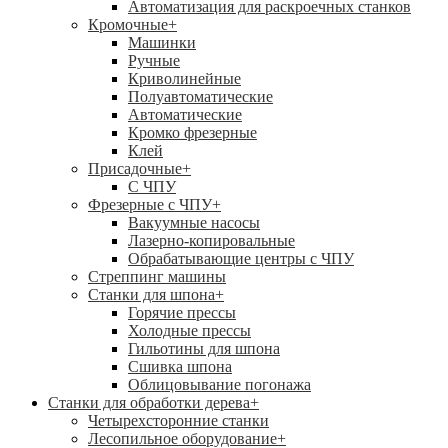
Автоматизация для раскроечных станков
Кромочные
+
Машинки
Ручные
Криволинейные
Полуавтоматические
Автоматические
Кромко фрезерные
Клей
Присадочные
+
С ЧПУ
Фрезерные с ЧПУ
+
Вакуумные насосы
Лазерно-копировальные
Обрабатывающие центры с ЧПУ
Стреппинг машины
Станки для шпона
+
Горячие прессы
Холодные прессы
Гильотины для шпона
Сшивка шпона
Облицовывание погонажа
Станки для обработки дерева
+
Четырехсторонние станки
Лесопильное оборудование
+