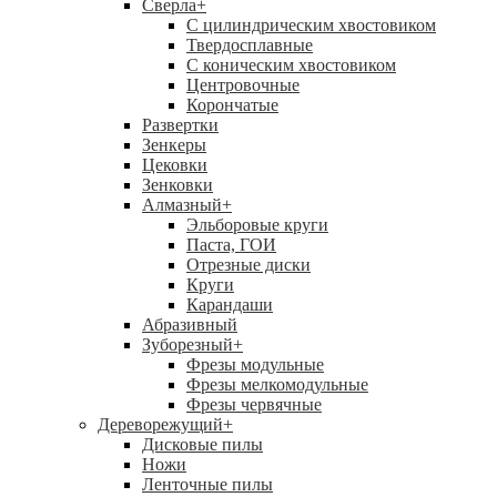
Сверла
+
С цилиндрическим хвостовиком
Твердосплавные
С коническим хвостовиком
Центровочные
Корончатые
Развертки
Зенкеры
Цековки
Зенковки
Алмазный
+
Эльборовые круги
Паста, ГОИ
Отрезные диски
Круги
Карандаши
Абразивный
Зуборезный
+
Фрезы модульные
Фрезы мелкомодульные
Фрезы червячные
Дереворежущий
+
Дисковые пилы
Ножи
Ленточные пилы