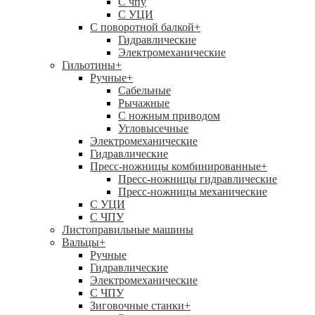
C чпу
С УЦИ
С поворотной балкой
+
Гидравлические
Электромеханические
Гильотины
+
Ручные
+
Сабельные
Рычажные
С ножным приводом
Угловысечные
Электромеханические
Гидравлические
Пресс-ножницы комбинированные
+
Пресс-ножницы гидравлические
Пресс-ножницы механические
С УЦИ
С ЧПУ
Листоправильные машины
Вальцы
+
Ручные
Гидравлические
Электромеханические
С ЧПУ
Зиговочные станки
+