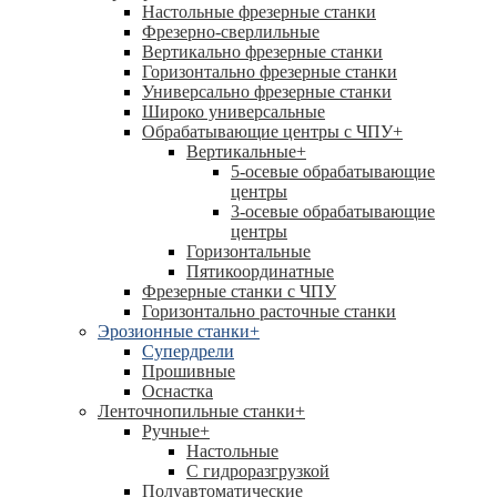
Настольные фрезерные станки
Фрезерно-сверлильные
Вертикально фрезерные станки
Горизонтально фрезерные станки
Универсально фрезерные станки
Широко универсальные
Обрабатывающие центры с ЧПУ
+
Вертикальные
+
5-осевые обрабатывающие
центры
3-осевые обрабатывающие
центры
Горизонтальные
Пятикоординатные
Фрезерные станки с ЧПУ
Горизонтально расточные станки
Эрозионные станки
+
Супердрели
Прошивные
Оснастка
Ленточнопильные станки
+
Ручные
+
Настольные
С гидроразгрузкой
Полуавтоматические