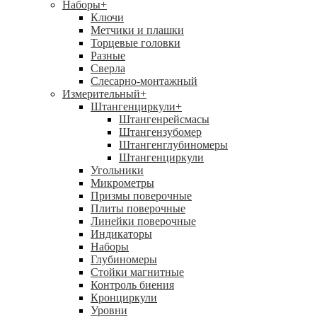
Наборы
+
Ключи
Метчики и плашки
Торцевые головки
Разные
Сверла
Слесарно-монтажный
Измерительный
+
Штангенциркули
+
Штангенрейсмасы
Штангензубомер
Штангенглубиномеры
Штангенциркули
Угольники
Микрометры
Призмы поверочные
Плиты поверочные
Линейки поверочные
Индикаторы
Наборы
Глубиномеры
Стойки магнитные
Контроль биения
Кронциркули
Уровни