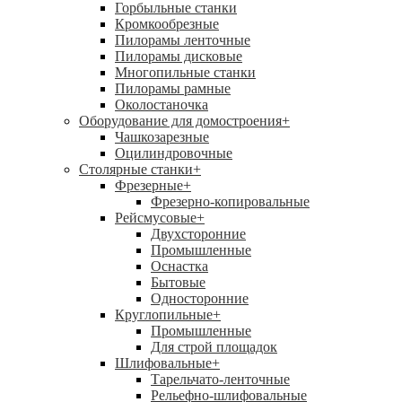
Горбыльные станки
Кромкообрезные
Пилорамы ленточные
Пилорамы дисковые
Многопильные станки
Пилорамы рамные
Околостаночка
Оборудование для домостроения
+
Чашкозарезные
Оцилиндровочные
Столярные станки
+
Фрезерные
+
Фрезерно-копировальные
Рейсмусовые
+
Двухсторонние
Промышленные
Оснастка
Бытовые
Односторонние
Круглопильные
+
Промышленные
Для строй площадок
Шлифовальные
+
Тарельчато-ленточные
Рельефно-шлифовальные