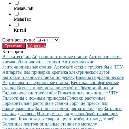
MetalCraft
MetalTec
Китай
Сортировать по:
Сбросить
Категории:
Все категории
Абразивно-отрезные станки
Автоматические
кромкооблицовочные станки
Автоматические
ленточнопильные станки
Автоматические трубогибы с ЧПУ
Аппараты для приварки крепежа электрической дугой
Бытовые токарные станки по дереву
Вальцы гидравлические
Вертикально-сверлильные станки
Вертикально-фрезерные
станки
Вытяжки для металлической и абразивной пыли
Гидравлические трубогибы
Гильотинные ножницы с ЧПУ
Гильотины с ножным приводом
Головки расточные
Горизонтально расточные станки
Горячие прессы для
облицовывания
Заточные станки для заточки фрез
Заточные
станки для сверл
Инструмент для деревообрабатывающих
станков
Колонны для сварки крупногабаритных деталей
Колонные ленточнопильные станки по металлу