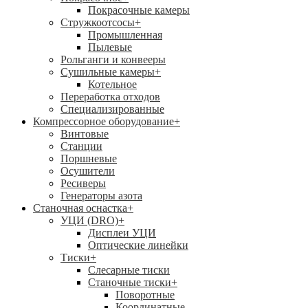
Покрасочные камеры
Стружкоотсосы
+
Промышленная
Пылевые
Рольганги и конвееры
Сушильные камеры
+
Котельное
Переработка отходов
Специализированные
Компрессорное оборудование
+
Винтовые
Станции
Поршневые
Осушители
Ресиверы
Генераторы азота
Станочная оснастка
+
УЦИ (DRO)
+
Дисплеи УЦИ
Оптические линейки
Тиски
+
Слесарные тиски
Станочные тиски
+
Поворотные
Координатные