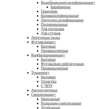
Калибровально-шлифовальные
+
Барабанные
Гриндеры
Кромкошлифовальные
Ленточно-шлифовальные
Полировальные
Для погонажа
Для стульев
Ленточные пилы
Фуговальные
+
Бытовые
Промышленные
Комбинированные
+
Бытовые
Фуговально рейсмусовые
Промышленные
Токарные
+
Бытовые
Оснастка
С ЧПУ
Автоподатчики
Сверлильные
+
Напольные
Радиально-сверлильные
Долбежные