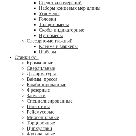
Средства измерений
Наборы концевых мер длины
Угломеры
Головки
Толщиномеры
Скобы индикаторные
Нутромеры
Слесарно-монтажный
+
Клейма и маркеры
Шаберы
Станки бу
+
Кромкочные
Сверлильные
Для арматуры
Ваймы, пресса
Комбинированные
Фрезерные
Запчасти
Специализированные
Гильотины
Рейсмусовые
Многопильные
Торцовочные
Циркулярки
Фуговальные