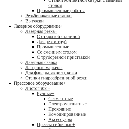
Станки контактной сварки с медным
столом
Промышленные роботы
Резьбонакатные станки
Вытяжки
Лазерное оборудование
+
Лазерная резка
+
С открытой станиной
Для резки труб
Промышленные
Со сменным столом
С труборезной приставкой
Лазерная сварка
Лазерные маркеры
Для фанеры, акрила, кожи
Станки гидроабразивной резки
Прессовое оборудование
+
Листогибы
+
Ручные
+
Сегментные
Электромагнитные
Проходные
Комбинированные
Аксессуары
Прессы гибочные
+