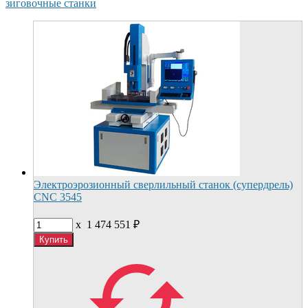
зиговочные станки
Электроэрозионный сверлильный станок (супердрель)
CNC 3545
x
1 474 551
₽