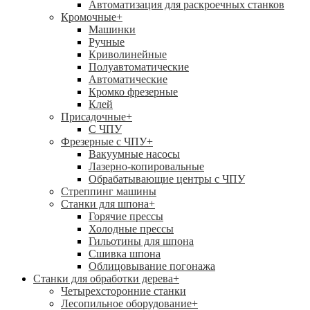
Автоматизация для раскроечных станков
Кромочные
+
Машинки
Ручные
Криволинейные
Полуавтоматические
Автоматические
Кромко фрезерные
Клей
Присадочные
+
С ЧПУ
Фрезерные с ЧПУ
+
Вакуумные насосы
Лазерно-копировальные
Обрабатывающие центры с ЧПУ
Стреппинг машины
Станки для шпона
+
Горячие прессы
Холодные прессы
Гильотины для шпона
Сшивка шпона
Облицовывание погонажа
Станки для обработки дерева
+
Четырехсторонние станки
Лесопильное оборудование
+