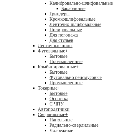
Калибровально-шлифовальные
+
Барабанные
Гриндеры
Кромкошлифовальные
Ленточно-шлифовальные
Полировальные
Для погонажа
Для стульев
Ленточные пилы
Фуговальные
+
Бытовые
Промышленные
Комбинированные
+
Бытовые
Фуговально рейсмусовые
Промышленные
Токарные
+
Бытовые
Оснастка
С ЧПУ
Автоподатчики
Сверлильные
+
Напольные
Радиально-сверлильные
Долбежные