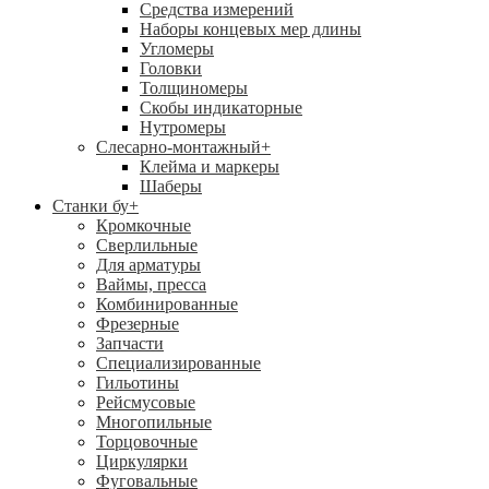
Средства измерений
Наборы концевых мер длины
Угломеры
Головки
Толщиномеры
Скобы индикаторные
Нутромеры
Слесарно-монтажный
+
Клейма и маркеры
Шаберы
Станки бу
+
Кромкочные
Сверлильные
Для арматуры
Ваймы, пресса
Комбинированные
Фрезерные
Запчасти
Специализированные
Гильотины
Рейсмусовые
Многопильные
Торцовочные
Циркулярки
Фуговальные