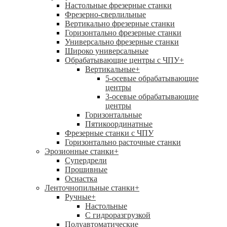
Настольные фрезерные станки
Фрезерно-сверлильные
Вертикально фрезерные станки
Горизонтально фрезерные станки
Универсально фрезерные станки
Широко универсальные
Обрабатывающие центры с ЧПУ
+
Вертикальные
+
5-осевые обрабатывающие
центры
3-осевые обрабатывающие
центры
Горизонтальные
Пятикоординатные
Фрезерные станки с ЧПУ
Горизонтально расточные станки
Эрозионные станки
+
Супердрели
Прошивные
Оснастка
Ленточнопильные станки
+
Ручные
+
Настольные
С гидроразгрузкой
Полуавтоматические