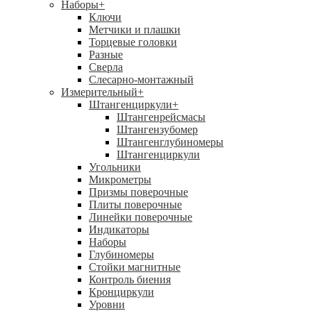
Наборы
+
Ключи
Метчики и плашки
Торцевые головки
Разные
Сверла
Слесарно-монтажный
Измерительный
+
Штангенциркули
+
Штангенрейсмасы
Штангензубомер
Штангенглубиномеры
Штангенциркули
Угольники
Микрометры
Призмы поверочные
Плиты поверочные
Линейки поверочные
Индикаторы
Наборы
Глубиномеры
Стойки магнитные
Контроль биения
Кронциркули
Уровни