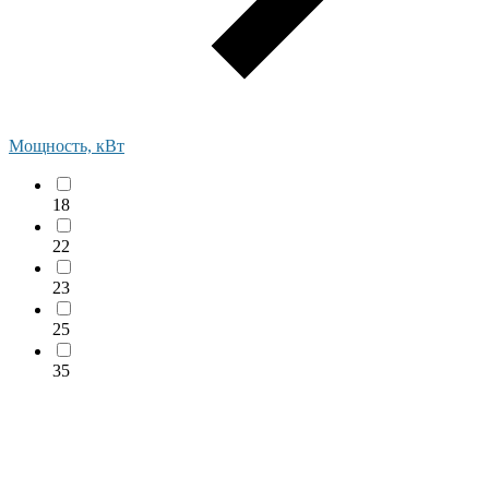
Мощность, кВт
18
22
23
25
35