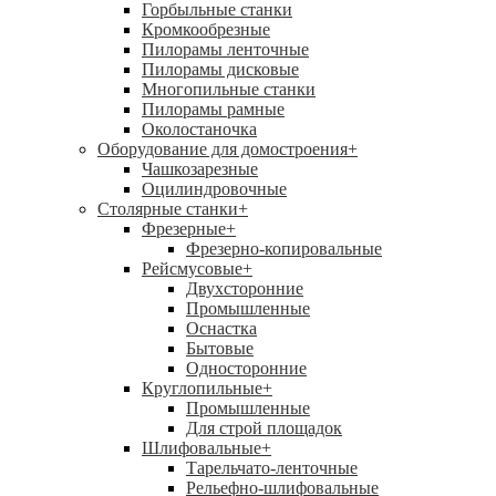
Горбыльные станки
Кромкообрезные
Пилорамы ленточные
Пилорамы дисковые
Многопильные станки
Пилорамы рамные
Околостаночка
Оборудование для домостроения
+
Чашкозарезные
Оцилиндровочные
Столярные станки
+
Фрезерные
+
Фрезерно-копировальные
Рейсмусовые
+
Двухсторонние
Промышленные
Оснастка
Бытовые
Односторонние
Круглопильные
+
Промышленные
Для строй площадок
Шлифовальные
+
Тарельчато-ленточные
Рельефно-шлифовальные