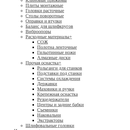
Клиновые прижимы
Плиты монтажные
Головки расточные
Столы поворотные
Оправки и втулки
Баланс для шлифкругов
Виброопоры
Расходные материалы
+
СОЖ
Полотна ленточные
Гильотинные ножи
Алмазные диски
Прочая оснастка
+
Рольганги для станков
Подставки под станки
Системы охлаждения
Державки
Маховики и ручки
Крепежная оснастка
Резцедержатели
Центры и задние бабки
Съемники
Наковальни
Экстракторы
Шлифовальные головки