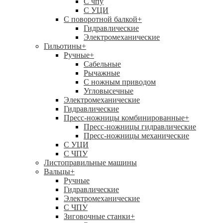
C чпу
С УЦИ
С поворотной балкой
+
Гидравлические
Электромеханические
Гильотины
+
Ручные
+
Сабельные
Рычажные
С ножным приводом
Угловысечные
Электромеханические
Гидравлические
Пресс-ножницы комбинированные
+
Пресс-ножницы гидравлические
Пресс-ножницы механические
С УЦИ
С ЧПУ
Листоправильные машины
Вальцы
+
Ручные
Гидравлические
Электромеханические
С ЧПУ
Зиговочные станки
+