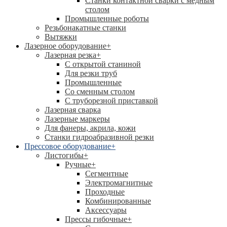
Станки контактной сварки с медным
столом
Промышленные роботы
Резьбонакатные станки
Вытяжки
Лазерное оборудование
+
Лазерная резка
+
С открытой станиной
Для резки труб
Промышленные
Со сменным столом
С труборезной приставкой
Лазерная сварка
Лазерные маркеры
Для фанеры, акрила, кожи
Станки гидроабразивной резки
Прессовое оборудование
+
Листогибы
+
Ручные
+
Сегментные
Электромагнитные
Проходные
Комбинированные
Аксессуары
Прессы гибочные
+