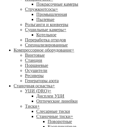
Покрасочные камеры
Стружкоотсосы
+
Промышленная
Пылевые
Рольганги и конвееры
Сушильные камеры
+
Котельное
Переработка отходов
Специализированные
Компрессорное оборудование
+
Винтовые
Станции
Поршневые
Осушители
Ресиверы
Генераторы азота
Станочная оснастка
+
УЦИ (DRO)
+
Дисплеи УЦИ
Оптические линейки
Тиски
+
Слесарные тиски
Станочные тиски
+
Поворотные
Координатные