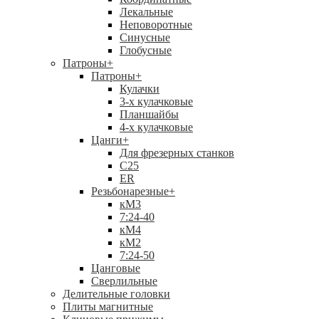
Лекальные
Неповоротные
Синусные
Глобусные
Патроны
+
Патроны
+
Кулачки
3-х кулачковые
Планшайбы
4-х кулачковые
Цанги
+
Для фрезерных станков
С25
ER
Резьбонарезные
+
кМ3
7:24-40
кМ4
кМ2
7:24-50
Цанговые
Сверлильные
Делительные головки
Плиты магнитные