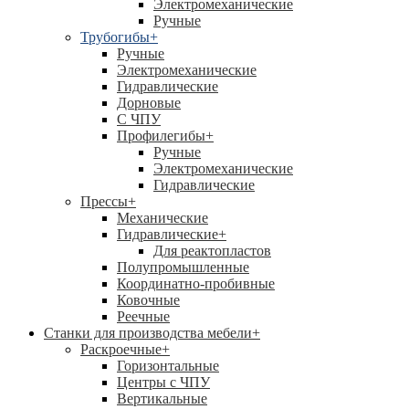
Электромеханические
Ручные
Трубогибы
+
Ручные
Электромеханические
Гидравлические
Дорновые
С ЧПУ
Профилегибы
+
Ручные
Электромеханические
Гидравлические
Прессы
+
Механические
Гидравлические
+
Для реактопластов
Полупромышленные
Координатно-пробивные
Ковочные
Реечные
Станки для производства мебели
+
Раскроечные
+
Горизонтальные
Центры с ЧПУ
Вертикальные