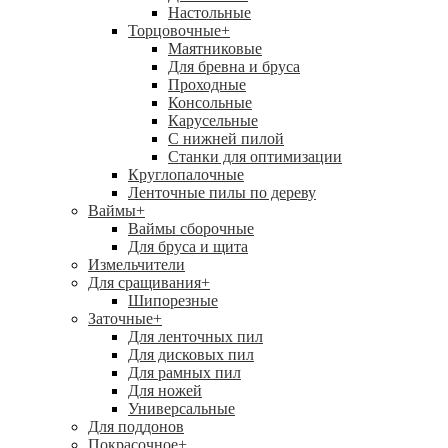
Настольные
Торцовочные
+
Маятниковые
Для бревна и бруса
Проходные
Консольные
Карусельные
С нижней пилой
Станки для оптимизации
Круглопалочные
Ленточные пилы по дереву
Ваймы
+
Ваймы сборочные
Для бруса и щита
Измельчители
Для сращивания
+
Шипорезные
Заточные
+
Для ленточных пил
Для дисковых пил
Для рамных пил
Для ножей
Универсальные
Для поддонов
Покрасочное
+