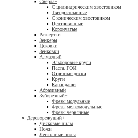
Сверла
+
С цилиндрическим хвостовиком
Твердосплавные
С коническим хвостовиком
Центровочные
Корончатые
Развертки
Зенкеры
Цековки
Зенковки
Алмазный
+
Эльборовые круги
Паста, ГОИ
Отрезные диски
Круги
Карандаши
Абразивный
Зуборезный
+
Фрезы модульные
Фрезы мелкомодульные
Фрезы червячные
Дереворежущий
+
Дисковые пилы
Ножи
Ленточные пилы