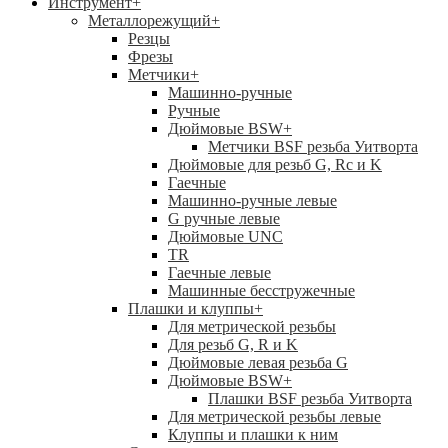
Инструмент
+
Металлорежущий
+
Резцы
Фрезы
Метчики
+
Машинно-ручные
Ручные
Дюймовые BSW
+
Метчики BSF резьба Уитворта
Дюймовые для резьб G, Rc и K
Гаечные
Машинно-ручные левые
G ручные левые
Дюймовые UNC
TR
Гаечные левые
Машинные бесстружечные
Плашки и клуппы
+
Для метрической резьбы
Для резьб G, R и K
Дюймовые левая резьба G
Дюймовые BSW
+
Плашки BSF резьба Уитворта
Для метрической резьбы левые
Клуппы и плашки к ним