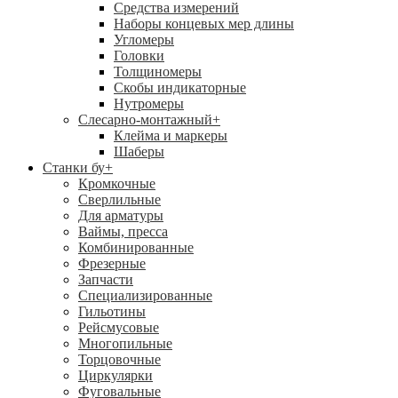
Средства измерений
Наборы концевых мер длины
Угломеры
Головки
Толщиномеры
Скобы индикаторные
Нутромеры
Слесарно-монтажный
+
Клейма и маркеры
Шаберы
Станки бу
+
Кромкочные
Сверлильные
Для арматуры
Ваймы, пресса
Комбинированные
Фрезерные
Запчасти
Специализированные
Гильотины
Рейсмусовые
Многопильные
Торцовочные
Циркулярки
Фуговальные