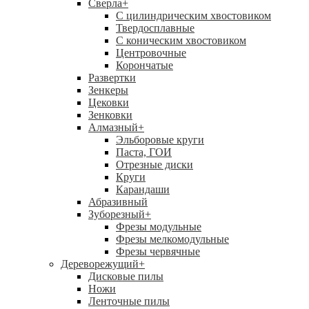
Сверла
+
С цилиндрическим хвостовиком
Твердосплавные
С коническим хвостовиком
Центровочные
Корончатые
Развертки
Зенкеры
Цековки
Зенковки
Алмазный
+
Эльборовые круги
Паста, ГОИ
Отрезные диски
Круги
Карандаши
Абразивный
Зуборезный
+
Фрезы модульные
Фрезы мелкомодульные
Фрезы червячные
Дереворежущий
+
Дисковые пилы
Ножи
Ленточные пилы