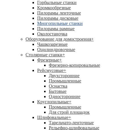
Горбыльные станки
Кромкообрезные
Пилорамы ленточные
Пилорамы дисковые
Многопильные станки
Пилорамы рамные
Околостаночка
Оборудование для домостроения
+
Чашкозарезные
Оцилиндровочные
Столярные станки
+
Фрезерные
+
Фрезерно-копировальные
Рейсмусовые
+
Двухсторонние
Промышленные
Оснастка
Бытовые
Односторонние
Круглопильные
+
Промышленные
Для строй площадок
Шлифовальные
+
Тарельчато-ленточные
Рельефно-шлифовальные