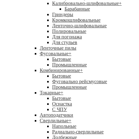
Калибровально-шлифовальные
+
Барабанные
Гриндеры
Кромкошлифовальные
Ленточно-шлифовальные
Полировальные
Для погонажа
Для стульев
Ленточные пилы
Фуговальные
+
Бытовые
Промышленные
Комбинированные
+
Бытовые
Фуговально рейсмусовые
Промышленные
Токарные
+
Бытовые
Оснастка
С ЧПУ
Автоподатчики
Сверлильные
+
Напольные
Радиально-сверлильные
Долбежные