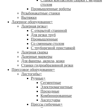
Станки контактной сварки с медным
столом
Промышленные роботы
Резьбонакатные станки
Вытяжки
Лазерное оборудование
+
Лазерная резка
+
С открытой станиной
Для резки труб
Промышленные
Со сменным столом
С труборезной приставкой
Лазерная сварка
Лазерные маркеры
Для фанеры, акрила, кожи
Станки гидроабразивной резки
Прессовое оборудование
+
Листогибы
+
Ручные
+
Сегментные
Электромагнитные
Проходные
Комбинированные
Аксессуары
Прессы гибочные
+