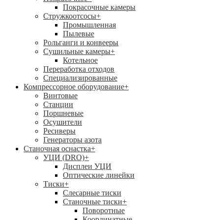
Покрасочные камеры
Стружкоотсосы
+
Промышленная
Пылевые
Рольганги и конвееры
Сушильные камеры
+
Котельное
Переработка отходов
Специализированные
Компрессорное оборудование
+
Винтовые
Станции
Поршневые
Осушители
Ресиверы
Генераторы азота
Станочная оснастка
+
УЦИ (DRO)
+
Дисплеи УЦИ
Оптические линейки
Тиски
+
Слесарные тиски
Станочные тиски
+
Поворотные
Координатные