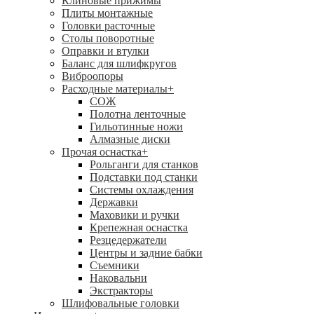
Клиновые прижимы
Плиты монтажные
Головки расточные
Столы поворотные
Оправки и втулки
Баланс для шлифкругов
Виброопоры
Расходные материалы
+
СОЖ
Полотна ленточные
Гильотинные ножи
Алмазные диски
Прочая оснастка
+
Рольганги для станков
Подставки под станки
Системы охлаждения
Державки
Маховики и ручки
Крепежная оснастка
Резцедержатели
Центры и задние бабки
Съемники
Наковальни
Экстракторы
Шлифовальные головки