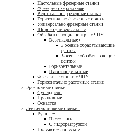
Настольные фрезерные станки
Фрезерно-сверлильные
Вертикально фрезерные станки
Горизонтально фрезерные станки
Универсально фрезерные станки
Широко универсальные
Обрабатывающие центры с ЧПУ
+
Вертикальные
+
5-осевые обрабатывающие
центры
3-осевые обрабатывающие
центры
Горизонтальные
Пятикоординатные
Фрезерные станки с ЧПУ
Горизонтально расточные станки
Эрозионные станки
+
Супердрели
Прошивные
Оснастка
Ленточнопильные станки
+
Ручные
+
Настольные
С гидроразгрузкой
Полуавтоматические