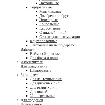
Настольные
Торцовочные
+
Маятниковые
Для бревна и бруса
Проходные
Консольные
Карусельные
С нижней пилой
Станки для оптимизации
Круглопалочные
Ленточные пилы по дереву
Ваймы
+
Ваймы сборочные
Для бруса и щита
Измельчители
Для сращивания
+
Шипорезные
Заточные
+
Для ленточных пил
Для дисковых пил
Для рамных пил
Для ножей
Универсальные
Для поддонов
Покрасочное
+