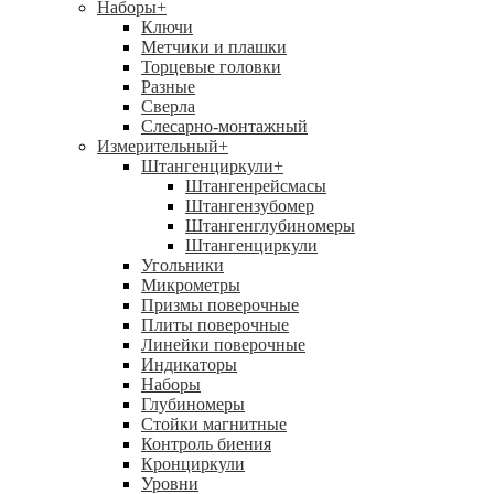
Наборы
+
Ключи
Метчики и плашки
Торцевые головки
Разные
Сверла
Слесарно-монтажный
Измерительный
+
Штангенциркули
+
Штангенрейсмасы
Штангензубомер
Штангенглубиномеры
Штангенциркули
Угольники
Микрометры
Призмы поверочные
Плиты поверочные
Линейки поверочные
Индикаторы
Наборы
Глубиномеры
Стойки магнитные
Контроль биения
Кронциркули
Уровни