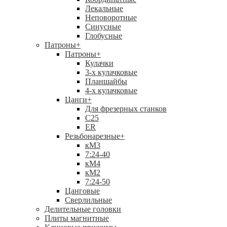
Лекальные
Неповоротные
Синусные
Глобусные
Патроны
+
Патроны
+
Кулачки
3-х кулачковые
Планшайбы
4-х кулачковые
Цанги
+
Для фрезерных станков
С25
ER
Резьбонарезные
+
кМ3
7:24-40
кМ4
кМ2
7:24-50
Цанговые
Сверлильные
Делительные головки
Плиты магнитные