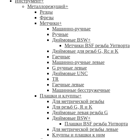
Инструмент
+
Металлорежущий
+
Резцы
Фрезы
Метчики
+
Машинно-ручные
Ручные
Дюймовые BSW
+
Метчики BSF резьба Уитворта
Дюймовые для резьб G, Rc и K
Гаечные
Машинно-ручные левые
G ручные левые
Дюймовые UNC
TR
Гаечные левые
Машинные бесстружечные
Плашки и клуппы
+
Для метрической резьбы
Для резьб G, R и K
Дюймовые левая резьба G
Дюймовые BSW
+
Плашки BSF резьба Уитворта
Для метрической резьбы левые
Клуппы и плашки к ним