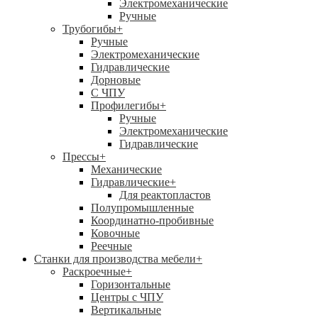
Электромеханические
Ручные
Трубогибы
+
Ручные
Электромеханические
Гидравлические
Дорновые
С ЧПУ
Профилегибы
+
Ручные
Электромеханические
Гидравлические
Прессы
+
Механические
Гидравлические
+
Для реактопластов
Полупромышленные
Координатно-пробивные
Ковочные
Реечные
Станки для производства мебели
+
Раскроечные
+
Горизонтальные
Центры с ЧПУ
Вертикальные