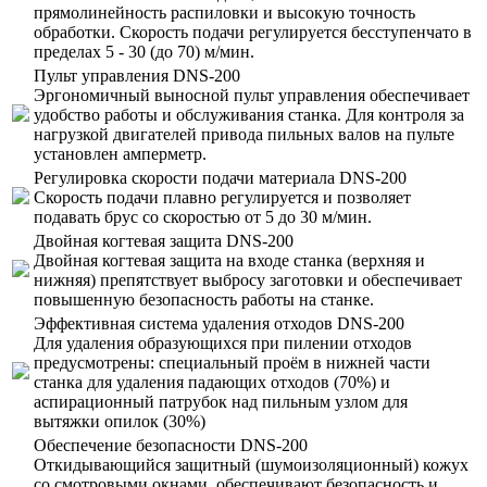
прямолинейность распиловки и высокую точность
обработки. Скорость подачи регулируется бесступенчато в
пределах 5 - 30 (до 70) м/мин.
Пульт управления DNS-200
Эргономичный выносной пульт управления обеспечивает
удобство работы и обслуживания станка. Для контроля за
нагрузкой двигателей привода пильных валов на пульте
установлен амперметр.
Регулировка скорости подачи материала DNS-200
Скорость подачи плавно регулируется и позволяет
подавать брус со скоростью от 5 до 30 м/мин.
Двойная когтевая защита DNS-200
Двойная когтевая защита на входе станка (верхняя и
нижняя) препятствует выбросу заготовки и обеспечивает
повышенную безопасность работы на станке.
Эффективная система удаления отходов DNS-200
Для удаления образующихся при пилении отходов
предусмотрены: специальный проём в нижней части
станка для удаления падающих отходов (70%) и
аспирационный патрубок над пильным узлом для
вытяжки опилок (30%)
Обеспечение безопасности DNS-200
Откидывающийся защитный (шумоизоляционный) кожух
со смотровыми окнами, обеспечивают безопасность и