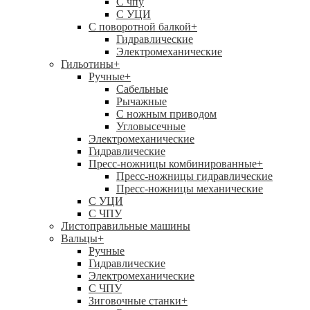
C чпу
С УЦИ
С поворотной балкой
+
Гидравлические
Электромеханические
Гильотины
+
Ручные
+
Сабельные
Рычажные
С ножным приводом
Угловысечные
Электромеханические
Гидравлические
Пресс-ножницы комбинированные
+
Пресс-ножницы гидравлические
Пресс-ножницы механические
С УЦИ
С ЧПУ
Листоправильные машины
Вальцы
+
Ручные
Гидравлические
Электромеханические
С ЧПУ
Зиговочные станки
+