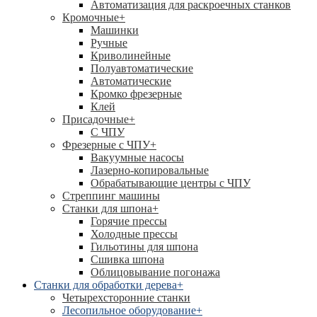
Автоматизация для раскроечных станков
Кромочные
+
Машинки
Ручные
Криволинейные
Полуавтоматические
Автоматические
Кромко фрезерные
Клей
Присадочные
+
С ЧПУ
Фрезерные с ЧПУ
+
Вакуумные насосы
Лазерно-копировальные
Обрабатывающие центры с ЧПУ
Стреппинг машины
Станки для шпона
+
Горячие прессы
Холодные прессы
Гильотины для шпона
Сшивка шпона
Облицовывание погонажа
Станки для обработки дерева
+
Четырехсторонние станки
Лесопильное оборудование
+