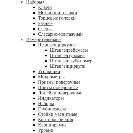
Наборы
+
Ключи
Метчики и плашки
Торцевые головки
Разные
Сверла
Слесарно-монтажный
Измерительный
+
Штангенциркули
+
Штангенрейсмасы
Штангензубомер
Штангенглубиномеры
Штангенциркули
Угольники
Микрометры
Призмы поверочные
Плиты поверочные
Линейки поверочные
Индикаторы
Наборы
Глубиномеры
Стойки магнитные
Контроль биения
Кронциркули
Уровни