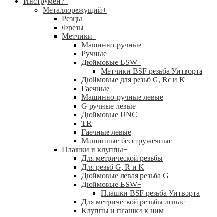
Инструмент
+
Металлорежущий
+
Резцы
Фрезы
Метчики
+
Машинно-ручные
Ручные
Дюймовые BSW
+
Метчики BSF резьба Уитворта
Дюймовые для резьб G, Rc и K
Гаечные
Машинно-ручные левые
G ручные левые
Дюймовые UNC
TR
Гаечные левые
Машинные бесстружечные
Плашки и клуппы
+
Для метрической резьбы
Для резьб G, R и K
Дюймовые левая резьба G
Дюймовые BSW
+
Плашки BSF резьба Уитворта
Для метрической резьбы левые
Клуппы и плашки к ним