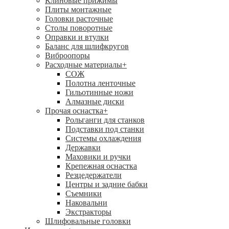
Клиновые прижимы
Плиты монтажные
Головки расточные
Столы поворотные
Оправки и втулки
Баланс для шлифкругов
Виброопоры
Расходные материалы
+
СОЖ
Полотна ленточные
Гильотинные ножи
Алмазные диски
Прочая оснастка
+
Рольганги для станков
Подставки под станки
Системы охлаждения
Державки
Маховики и ручки
Крепежная оснастка
Резцедержатели
Центры и задние бабки
Съемники
Наковальни
Экстракторы
Шлифовальные головки