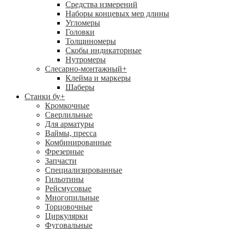
Средства измерений
Наборы концевых мер длины
Угломеры
Головки
Толщиномеры
Скобы индикаторные
Нутромеры
Слесарно-монтажный
+
Клейма и маркеры
Шаберы
Станки бу
+
Кромкочные
Сверлильные
Для арматуры
Ваймы, пресса
Комбинированные
Фрезерные
Запчасти
Специализированные
Гильотины
Рейсмусовые
Многопильные
Торцовочные
Циркулярки
Фуговальные