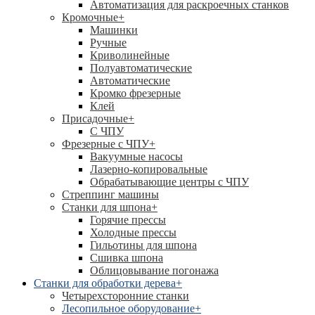
Автоматизация для раскроечных станков
Кромочные
+
Машинки
Ручные
Криволинейные
Полуавтоматические
Автоматические
Кромко фрезерные
Клей
Присадочные
+
С ЧПУ
Фрезерные с ЧПУ
+
Вакуумные насосы
Лазерно-копировальные
Обрабатывающие центры с ЧПУ
Стреппинг машины
Станки для шпона
+
Горячие прессы
Холодные прессы
Гильотины для шпона
Сшивка шпона
Облицовывание погонажа
Станки для обработки дерева
+
Четырехсторонние станки
Лесопильное оборудование
+