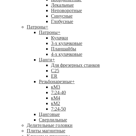
Лекальные
Неповоротные
Синусные
Глобусные
Патроны
+
Патроны
+
Кулачки
3-х кулачковые
Планшайбы
4-х кулачковые
Цанги
+
Для фрезерных станков
С25
ER
Резьбонарезные
+
кМ3
7:24-40
кМ4
кМ2
7:24-50
Цанговые
Сверлильные
Делительные головки
Плиты магнитные