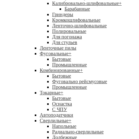
Калибровально-шлифовальные
+
Барабанные
Гриндеры
Кромкошлифовальные
Ленточно-шлифовальные
Полировальные
Для погонажа
Для стульев
Ленточные пилы
Фуговальные
+
Бытовые
Промышленные
Комбинированные
+
Бытовые
Фуговально рейсмусовые
Промышленные
Токарные
+
Бытовые
Оснастка
С ЧПУ
Автоподатчики
Сверлильные
+
Напольные
Радиально-сверлильные
Долбежные