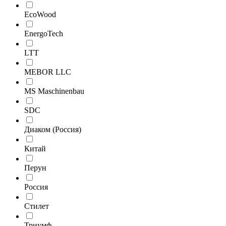
EcoWood
EnergoTech
LTT
MEBOR LLC
MS Maschinenbau
SDC
Диаком (Россия)
Китай
Перун
Россия
Стилет
Триумф