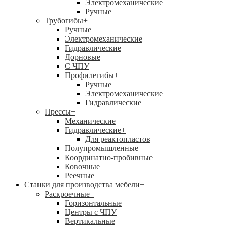
Электромеханические
Ручные
Трубогибы
+
Ручные
Электромеханические
Гидравлические
Дорновые
С ЧПУ
Профилегибы
+
Ручные
Электромеханические
Гидравлические
Прессы
+
Механические
Гидравлические
+
Для реактопластов
Полупромышленные
Координатно-пробивные
Ковочные
Реечные
Станки для производства мебели
+
Раскроечные
+
Горизонтальные
Центры с ЧПУ
Вертикальные