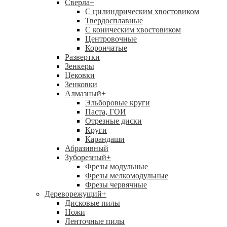
Сверла
+
С цилиндрическим хвостовиком
Твердосплавные
С коническим хвостовиком
Центровочные
Корончатые
Развертки
Зенкеры
Цековки
Зенковки
Алмазный
+
Эльборовые круги
Паста, ГОИ
Отрезные диски
Круги
Карандаши
Абразивный
Зуборезный
+
Фрезы модульные
Фрезы мелкомодульные
Фрезы червячные
Дереворежущий
+
Дисковые пилы
Ножи
Ленточные пилы