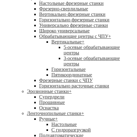
Настольные фрезерные станки
Фрезерно-сверлильные
Вертикально фрезерные станки
Горизонтально фрезерные станки
Универсально фрезерные станки
Широко универсальные
Обрабатывающие центры с ЧПУ
+
Вертикальные
+
5-осевые обрабатывающие
центры
3-осевые обрабатывающие
центры
Горизонтальные
Пятикоординатные
Фрезерные станки с ЧПУ
Горизонтально расточные станки
Эрозионные станки
+
Супердрели
Прошивные
Оснастка
Ленточнопильные станки
+
Ручные
+
Настольные
С гидроразгрузкой
Полуавтоматические