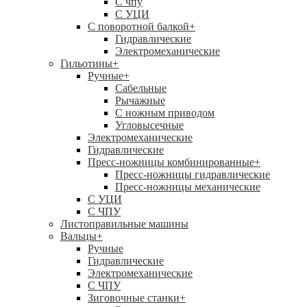
C чпу
С УЦИ
С поворотной балкой
+
Гидравлические
Электромеханические
Гильотины
+
Ручные
+
Сабельные
Рычажные
С ножным приводом
Угловысечные
Электромеханические
Гидравлические
Пресс-ножницы комбинированные
+
Пресс-ножницы гидравлические
Пресс-ножницы механические
С УЦИ
С ЧПУ
Листоправильные машины
Вальцы
+
Ручные
Гидравлические
Электромеханические
С ЧПУ
Зиговочные станки
+