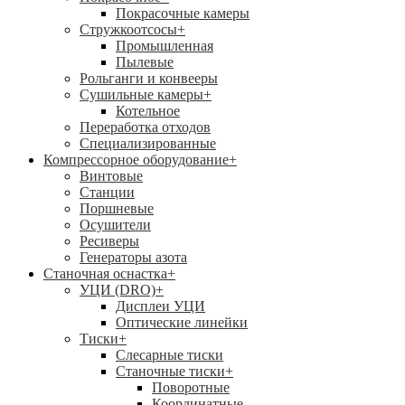
Покрасочные камеры
Стружкоотсосы
+
Промышленная
Пылевые
Рольганги и конвееры
Сушильные камеры
+
Котельное
Переработка отходов
Специализированные
Компрессорное оборудование
+
Винтовые
Станции
Поршневые
Осушители
Ресиверы
Генераторы азота
Станочная оснастка
+
УЦИ (DRO)
+
Дисплеи УЦИ
Оптические линейки
Тиски
+
Слесарные тиски
Станочные тиски
+
Поворотные
Координатные