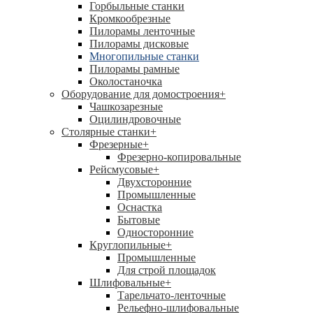
Горбыльные станки
Кромкообрезные
Пилорамы ленточные
Пилорамы дисковые
Многопильные станки
Пилорамы рамные
Околостаночка
Оборудование для домостроения
+
Чашкозарезные
Оцилиндровочные
Столярные станки
+
Фрезерные
+
Фрезерно-копировальные
Рейсмусовые
+
Двухсторонние
Промышленные
Оснастка
Бытовые
Односторонние
Круглопильные
+
Промышленные
Для строй площадок
Шлифовальные
+
Тарельчато-ленточные
Рельефно-шлифовальные