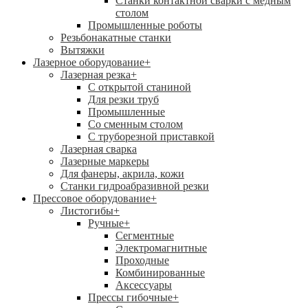
Станки контактной сварки с медным
столом
Промышленные роботы
Резьбонакатные станки
Вытяжки
Лазерное оборудование
+
Лазерная резка
+
С открытой станиной
Для резки труб
Промышленные
Со сменным столом
С труборезной приставкой
Лазерная сварка
Лазерные маркеры
Для фанеры, акрила, кожи
Станки гидроабразивной резки
Прессовое оборудование
+
Листогибы
+
Ручные
+
Сегментные
Электромагнитные
Проходные
Комбинированные
Аксессуары
Прессы гибочные
+