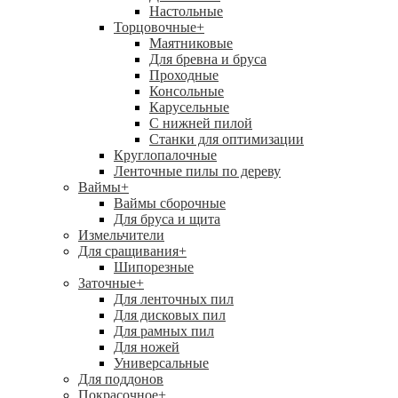
Настольные
Торцовочные
+
Маятниковые
Для бревна и бруса
Проходные
Консольные
Карусельные
С нижней пилой
Станки для оптимизации
Круглопалочные
Ленточные пилы по дереву
Ваймы
+
Ваймы сборочные
Для бруса и щита
Измельчители
Для сращивания
+
Шипорезные
Заточные
+
Для ленточных пил
Для дисковых пил
Для рамных пил
Для ножей
Универсальные
Для поддонов
Покрасочное
+