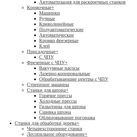
Автоматизация для раскроечных станков
Кромочные
+
Машинки
Ручные
Криволинейные
Полуавтоматические
Автоматические
Кромко фрезерные
Клей
Присадочные
+
С ЧПУ
Фрезерные с ЧПУ
+
Вакуумные насосы
Лазерно-копировальные
Обрабатывающие центры с ЧПУ
Стреппинг машины
Станки для шпона
+
Горячие прессы
Холодные прессы
Гильотины для шпона
Сшивка шпона
Облицовывание погонажа
Станки для обработки дерева
+
Четырехсторонние станки
Лесопильное оборудование
+