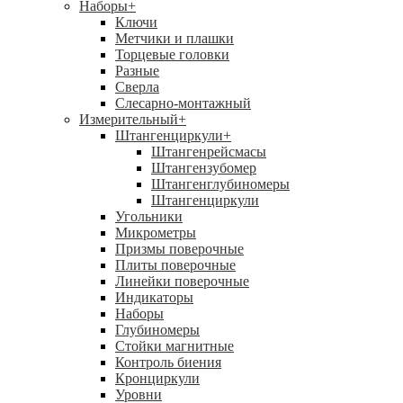
Наборы
+
Ключи
Метчики и плашки
Торцевые головки
Разные
Сверла
Слесарно-монтажный
Измерительный
+
Штангенциркули
+
Штангенрейсмасы
Штангензубомер
Штангенглубиномеры
Штангенциркули
Угольники
Микрометры
Призмы поверочные
Плиты поверочные
Линейки поверочные
Индикаторы
Наборы
Глубиномеры
Стойки магнитные
Контроль биения
Кронциркули
Уровни