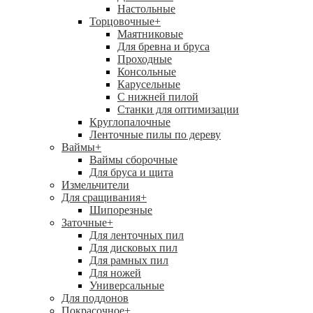
Настольные
Торцовочные
+
Маятниковые
Для бревна и бруса
Проходные
Консольные
Карусельные
С нижней пилой
Станки для оптимизации
Круглопалочные
Ленточные пилы по дереву
Ваймы
+
Ваймы сборочные
Для бруса и щита
Измельчители
Для сращивания
+
Шипорезные
Заточные
+
Для ленточных пил
Для дисковых пил
Для рамных пил
Для ножей
Универсальные
Для поддонов
Покрасочное
+