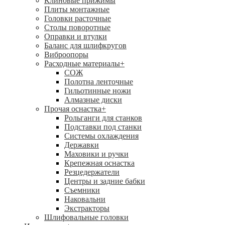
Клиновые прижимы
Плиты монтажные
Головки расточные
Столы поворотные
Оправки и втулки
Баланс для шлифкругов
Виброопоры
Расходные материалы
+
СОЖ
Полотна ленточные
Гильотинные ножи
Алмазные диски
Прочая оснастка
+
Рольганги для станков
Подставки под станки
Системы охлаждения
Державки
Маховики и ручки
Крепежная оснастка
Резцедержатели
Центры и задние бабки
Съемники
Наковальни
Экстракторы
Шлифовальные головки