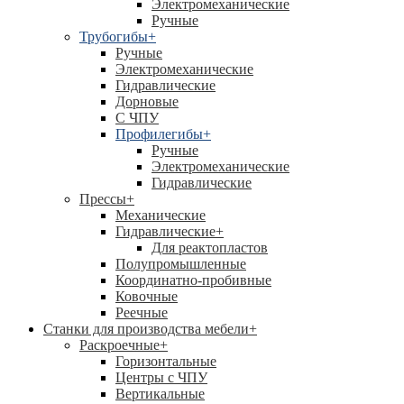
Электромеханические
Ручные
Трубогибы
+
Ручные
Электромеханические
Гидравлические
Дорновые
С ЧПУ
Профилегибы
+
Ручные
Электромеханические
Гидравлические
Прессы
+
Механические
Гидравлические
+
Для реактопластов
Полупромышленные
Координатно-пробивные
Ковочные
Реечные
Станки для производства мебели
+
Раскроечные
+
Горизонтальные
Центры с ЧПУ
Вертикальные