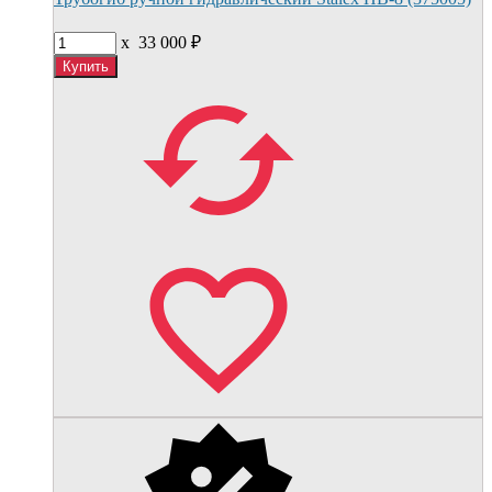
x
33 000
₽