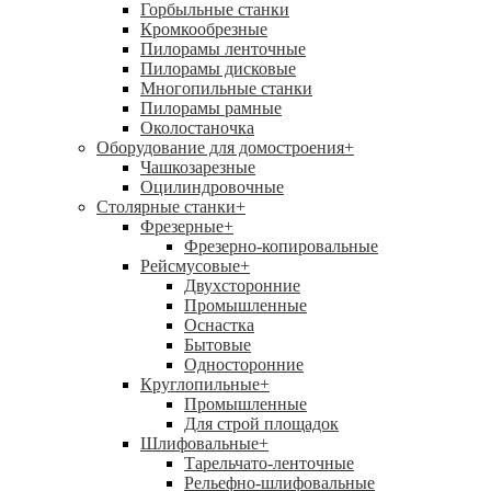
Горбыльные станки
Кромкообрезные
Пилорамы ленточные
Пилорамы дисковые
Многопильные станки
Пилорамы рамные
Околостаночка
Оборудование для домостроения
+
Чашкозарезные
Оцилиндровочные
Столярные станки
+
Фрезерные
+
Фрезерно-копировальные
Рейсмусовые
+
Двухсторонние
Промышленные
Оснастка
Бытовые
Односторонние
Круглопильные
+
Промышленные
Для строй площадок
Шлифовальные
+
Тарельчато-ленточные
Рельефно-шлифовальные