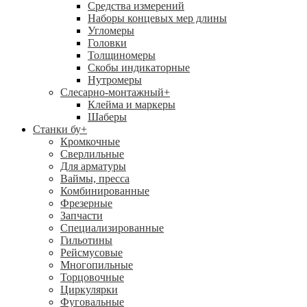
Средства измерений
Наборы концевых мер длины
Угломеры
Головки
Толщиномеры
Скобы индикаторные
Нутромеры
Слесарно-монтажный
+
Клейма и маркеры
Шаберы
Станки бу
+
Кромкочные
Сверлильные
Для арматуры
Ваймы, пресса
Комбинированные
Фрезерные
Запчасти
Специализированные
Гильотины
Рейсмусовые
Многопильные
Торцовочные
Циркулярки
Фуговальные