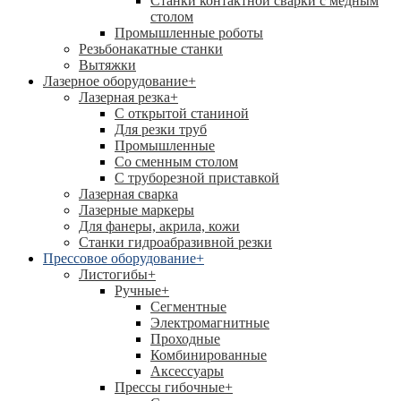
Станки контактной сварки с медным
столом
Промышленные роботы
Резьбонакатные станки
Вытяжки
Лазерное оборудование
+
Лазерная резка
+
С открытой станиной
Для резки труб
Промышленные
Со сменным столом
С труборезной приставкой
Лазерная сварка
Лазерные маркеры
Для фанеры, акрила, кожи
Станки гидроабразивной резки
Прессовое оборудование
+
Листогибы
+
Ручные
+
Сегментные
Электромагнитные
Проходные
Комбинированные
Аксессуары
Прессы гибочные
+