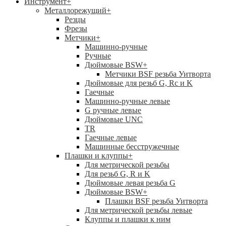
Инструмент
+
Металлорежущий
+
Резцы
Фрезы
Метчики
+
Машинно-ручные
Ручные
Дюймовые BSW
+
Метчики BSF резьба Уитворта
Дюймовые для резьб G, Rc и K
Гаечные
Машинно-ручные левые
G ручные левые
Дюймовые UNC
TR
Гаечные левые
Машинные бесстружечные
Плашки и клуппы
+
Для метрической резьбы
Для резьб G, R и K
Дюймовые левая резьба G
Дюймовые BSW
+
Плашки BSF резьба Уитворта
Для метрической резьбы левые
Клуппы и плашки к ним