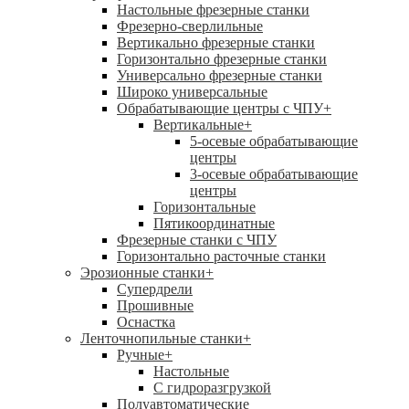
Настольные фрезерные станки
Фрезерно-сверлильные
Вертикально фрезерные станки
Горизонтально фрезерные станки
Универсально фрезерные станки
Широко универсальные
Обрабатывающие центры с ЧПУ
+
Вертикальные
+
5-осевые обрабатывающие
центры
3-осевые обрабатывающие
центры
Горизонтальные
Пятикоординатные
Фрезерные станки с ЧПУ
Горизонтально расточные станки
Эрозионные станки
+
Супердрели
Прошивные
Оснастка
Ленточнопильные станки
+
Ручные
+
Настольные
С гидроразгрузкой
Полуавтоматические