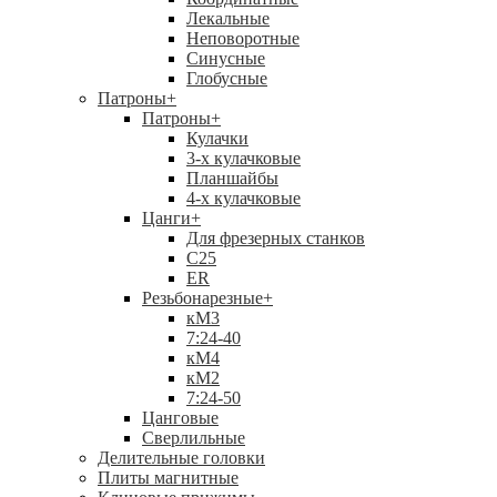
Лекальные
Неповоротные
Синусные
Глобусные
Патроны
+
Патроны
+
Кулачки
3-х кулачковые
Планшайбы
4-х кулачковые
Цанги
+
Для фрезерных станков
С25
ER
Резьбонарезные
+
кМ3
7:24-40
кМ4
кМ2
7:24-50
Цанговые
Сверлильные
Делительные головки
Плиты магнитные