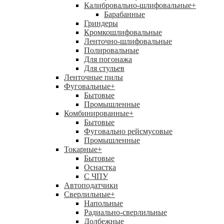
Калибровально-шлифовальные
+
Барабанные
Гриндеры
Кромкошлифовальные
Ленточно-шлифовальные
Полировальные
Для погонажа
Для стульев
Ленточные пилы
Фуговальные
+
Бытовые
Промышленные
Комбинированные
+
Бытовые
Фуговально рейсмусовые
Промышленные
Токарные
+
Бытовые
Оснастка
С ЧПУ
Автоподатчики
Сверлильные
+
Напольные
Радиально-сверлильные
Долбежные