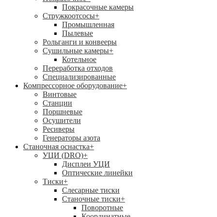
Покрасочные камеры
Стружкоотсосы
+
Промышленная
Пылевые
Рольганги и конвееры
Сушильные камеры
+
Котельное
Переработка отходов
Специализированные
Компрессорное оборудование
+
Винтовые
Станции
Поршневые
Осушители
Ресиверы
Генераторы азота
Станочная оснастка
+
УЦИ (DRO)
+
Дисплеи УЦИ
Оптические линейки
Тиски
+
Слесарные тиски
Станочные тиски
+
Поворотные
Координатные