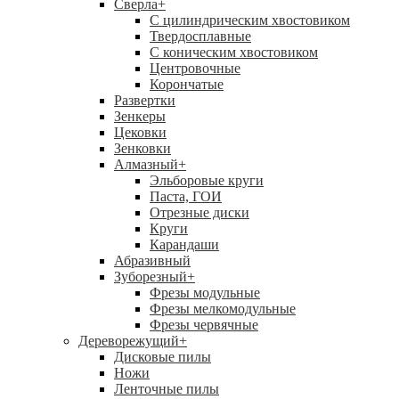
Сверла
+
С цилиндрическим хвостовиком
Твердосплавные
С коническим хвостовиком
Центровочные
Корончатые
Развертки
Зенкеры
Цековки
Зенковки
Алмазный
+
Эльборовые круги
Паста, ГОИ
Отрезные диски
Круги
Карандаши
Абразивный
Зуборезный
+
Фрезы модульные
Фрезы мелкомодульные
Фрезы червячные
Дереворежущий
+
Дисковые пилы
Ножи
Ленточные пилы