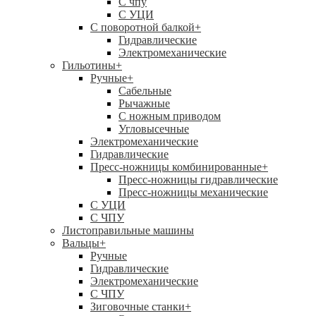
C чпу
С УЦИ
С поворотной балкой
+
Гидравлические
Электромеханические
Гильотины
+
Ручные
+
Сабельные
Рычажные
С ножным приводом
Угловысечные
Электромеханические
Гидравлические
Пресс-ножницы комбинированные
+
Пресс-ножницы гидравлические
Пресс-ножницы механические
С УЦИ
С ЧПУ
Листоправильные машины
Вальцы
+
Ручные
Гидравлические
Электромеханические
С ЧПУ
Зиговочные станки
+