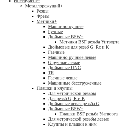
Инструмент
+
Металлорежущий
+
Резцы
Фрезы
Метчики
+
Машинно-ручные
Ручные
Дюймовые BSW
+
Метчики BSF резьба Уитворта
Дюймовые для резьб G, Rc и K
Гаечные
Машинно-ручные левые
G ручные левые
Дюймовые UNC
TR
Гаечные левые
Машинные бесстружечные
Плашки и клуппы
+
Для метрической резьбы
Для резьб G, R и K
Дюймовые левая резьба G
Дюймовые BSW
+
Плашки BSF резьба Уитворта
Для метрической резьбы левые
Клуппы и плашки к ним