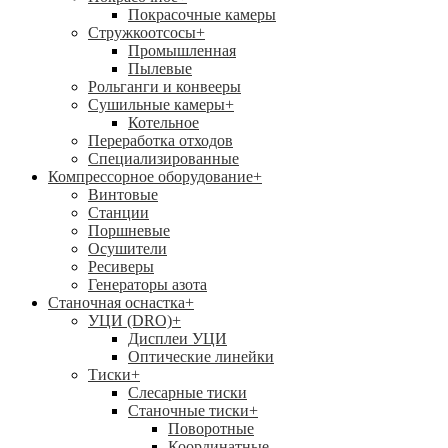
Покрасочные камеры
Стружкоотсосы
+
Промышленная
Пылевые
Рольганги и конвееры
Сушильные камеры
+
Котельное
Переработка отходов
Специализированные
Компрессорное оборудование
+
Винтовые
Станции
Поршневые
Осушители
Ресиверы
Генераторы азота
Станочная оснастка
+
УЦИ (DRO)
+
Дисплеи УЦИ
Оптические линейки
Тиски
+
Слесарные тиски
Станочные тиски
+
Поворотные
Координатные