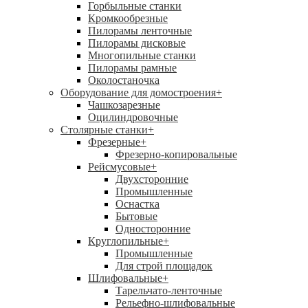
Горбыльные станки
Кромкообрезные
Пилорамы ленточные
Пилорамы дисковые
Многопильные станки
Пилорамы рамные
Околостаночка
Оборудование для домостроения
+
Чашкозарезные
Оцилиндровочные
Столярные станки
+
Фрезерные
+
Фрезерно-копировальные
Рейсмусовые
+
Двухсторонние
Промышленные
Оснастка
Бытовые
Односторонние
Круглопильные
+
Промышленные
Для строй площадок
Шлифовальные
+
Тарельчато-ленточные
Рельефно-шлифовальные