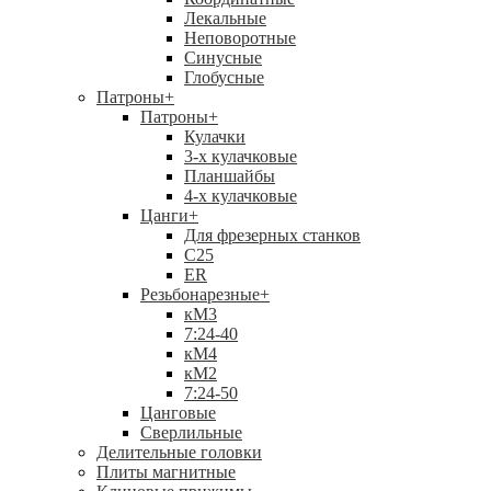
Лекальные
Неповоротные
Синусные
Глобусные
Патроны
+
Патроны
+
Кулачки
3-х кулачковые
Планшайбы
4-х кулачковые
Цанги
+
Для фрезерных станков
С25
ER
Резьбонарезные
+
кМ3
7:24-40
кМ4
кМ2
7:24-50
Цанговые
Сверлильные
Делительные головки
Плиты магнитные