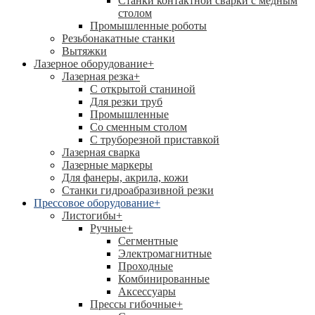
Станки контактной сварки с медным
столом
Промышленные роботы
Резьбонакатные станки
Вытяжки
Лазерное оборудование
+
Лазерная резка
+
С открытой станиной
Для резки труб
Промышленные
Со сменным столом
С труборезной приставкой
Лазерная сварка
Лазерные маркеры
Для фанеры, акрила, кожи
Станки гидроабразивной резки
Прессовое оборудование
+
Листогибы
+
Ручные
+
Сегментные
Электромагнитные
Проходные
Комбинированные
Аксессуары
Прессы гибочные
+