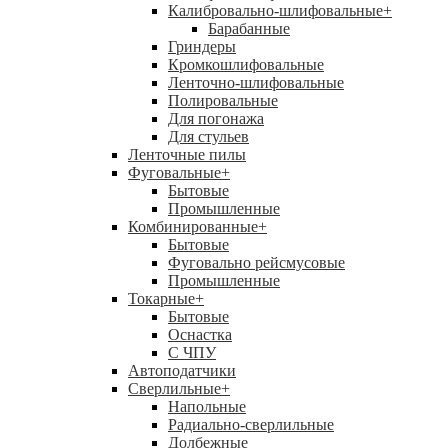
Калибровально-шлифовальные
+
Барабанные
Гриндеры
Кромкошлифовальные
Ленточно-шлифовальные
Полировальные
Для погонажа
Для стульев
Ленточные пилы
Фуговальные
+
Бытовые
Промышленные
Комбинированные
+
Бытовые
Фуговально рейсмусовые
Промышленные
Токарные
+
Бытовые
Оснастка
С ЧПУ
Автоподатчики
Сверлильные
+
Напольные
Радиально-сверлильные
Долбежные