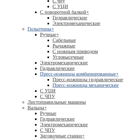
C чпу
С УЦИ
С поворотной балкой
+
Гидравлические
Электромеханические
Гильотины
+
Ручные
+
Сабельные
Рычажные
С ножным приводом
Угловысечные
Электромеханические
Гидравлические
Пресс-ножницы комбинированные
+
Пресс-ножницы гидравлические
Пресс-ножницы механические
С УЦИ
С ЧПУ
Листоправильные машины
Вальцы
+
Ручные
Гидравлические
Электромеханические
С ЧПУ
Зиговочные станки
+