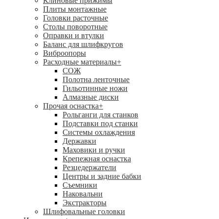
Клиновые прижимы
Плиты монтажные
Головки расточные
Столы поворотные
Оправки и втулки
Баланс для шлифкругов
Виброопоры
Расходные материалы
+
СОЖ
Полотна ленточные
Гильотинные ножи
Алмазные диски
Прочая оснастка
+
Рольганги для станков
Подставки под станки
Системы охлаждения
Державки
Маховики и ручки
Крепежная оснастка
Резцедержатели
Центры и задние бабки
Съемники
Наковальни
Экстракторы
Шлифовальные головки