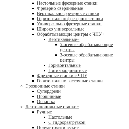
Настольные фрезерные станки
Фрезерно-сверлильные
Вертикально фрезерные станки
Горизонтально фрезерные станки
Универсально фрезерные станки
Широко универсальные
Обрабатывающие центры с ЧПУ
+
Вертикальные
+
5-осевые обрабатывающие
центры
3-осевые обрабатывающие
центры
Горизонтальные
Пятикоординатные
Фрезерные станки с ЧПУ
Горизонтально расточные станки
Эрозионные станки
+
Супердрели
Прошивные
Оснастка
Ленточнопильные станки
+
Ручные
+
Настольные
С гидроразгрузкой
Полуавтоматические