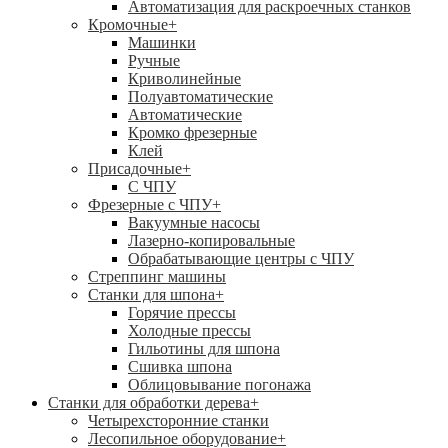
Автоматизация для раскроечных станков
Кромочные
+
Машинки
Ручные
Криволинейные
Полуавтоматические
Автоматические
Кромко фрезерные
Клей
Присадочные
+
С ЧПУ
Фрезерные с ЧПУ
+
Вакуумные насосы
Лазерно-копировальные
Обрабатывающие центры с ЧПУ
Стреппинг машины
Станки для шпона
+
Горячие прессы
Холодные прессы
Гильотины для шпона
Сшивка шпона
Облицовывание погонажа
Станки для обработки дерева
+
Четырехсторонние станки
Лесопильное оборудование
+