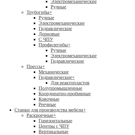
Электромеханические
Ручные
Трубогибы
+
Ручные
Электромеханические
Гидравлические
Дорновые
С ЧПУ
Профилегибы
+
Ручные
Электромеханические
Гидравлические
Прессы
+
Механические
Гидравлические
+
Для реактопластов
Полупромышленные
Координатно-пробивные
Ковочные
Реечные
Станки для производства мебели
+
Раскроечные
+
Горизонтальные
Центры с ЧПУ
Вертикальные