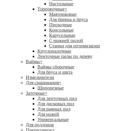
Настольные
Торцовочные
+
Маятниковые
Для бревна и бруса
Проходные
Консольные
Карусельные
С нижней пилой
Станки для оптимизации
Круглопалочные
Ленточные пилы по дереву
Ваймы
+
Ваймы сборочные
Для бруса и щита
Измельчители
Для сращивания
+
Шипорезные
Заточные
+
Для ленточных пил
Для дисковых пил
Для рамных пил
Для ножей
Универсальные
Для поддонов
Покрасочное
+