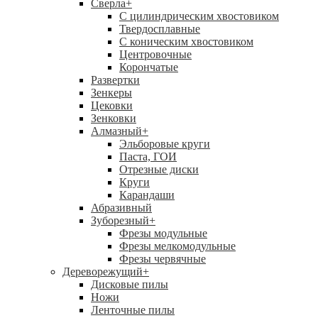
Сверла
+
С цилиндрическим хвостовиком
Твердосплавные
С коническим хвостовиком
Центровочные
Корончатые
Развертки
Зенкеры
Цековки
Зенковки
Алмазный
+
Эльборовые круги
Паста, ГОИ
Отрезные диски
Круги
Карандаши
Абразивный
Зуборезный
+
Фрезы модульные
Фрезы мелкомодульные
Фрезы червячные
Дереворежущий
+
Дисковые пилы
Ножи
Ленточные пилы