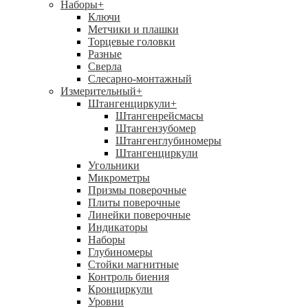
Наборы
+
Ключи
Метчики и плашки
Торцевые головки
Разные
Сверла
Слесарно-монтажный
Измерительный
+
Штангенциркули
+
Штангенрейсмасы
Штангензубомер
Штангенглубиномеры
Штангенциркули
Угольники
Микрометры
Призмы поверочные
Плиты поверочные
Линейки поверочные
Индикаторы
Наборы
Глубиномеры
Стойки магнитные
Контроль биения
Кронциркули
Уровни