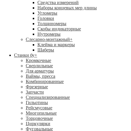
Средства измерений
Наборы концевых мер длины
Угломеры
Головки
Толщиномеры
Скобы индикаторные
Нутромеры
Слесарно-монтажный
+
Клейма и маркеры
Шаберы
Станки бу
+
Кромкочные
Сверлильные
Для арматуры
Ваймы, пресса
Комбинированные
Фрезерные
Запчасти
Специализированные
Гильотины
Рейсмусовые
Многопильные
Торцовочные
Циркулярки
Фуговальные