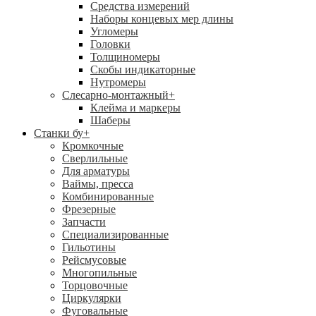
Средства измерений
Наборы концевых мер длины
Угломеры
Головки
Толщиномеры
Скобы индикаторные
Нутромеры
Слесарно-монтажный
+
Клейма и маркеры
Шаберы
Станки бу
+
Кромкочные
Сверлильные
Для арматуры
Ваймы, пресса
Комбинированные
Фрезерные
Запчасти
Специализированные
Гильотины
Рейсмусовые
Многопильные
Торцовочные
Циркулярки
Фуговальные