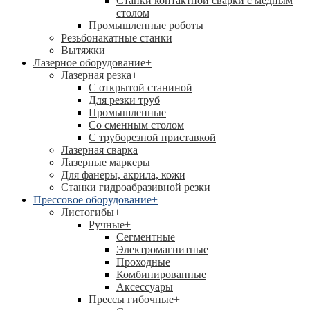
Станки контактной сварки с медным
столом
Промышленные роботы
Резьбонакатные станки
Вытяжки
Лазерное оборудование
+
Лазерная резка
+
С открытой станиной
Для резки труб
Промышленные
Со сменным столом
С труборезной приставкой
Лазерная сварка
Лазерные маркеры
Для фанеры, акрила, кожи
Станки гидроабразивной резки
Прессовое оборудование
+
Листогибы
+
Ручные
+
Сегментные
Электромагнитные
Проходные
Комбинированные
Аксессуары
Прессы гибочные
+