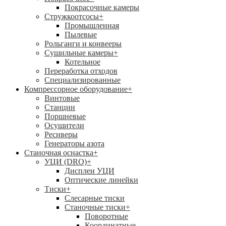
Покрасочные камеры
Стружкоотсосы
+
Промышленная
Пылевые
Рольганги и конвееры
Сушильные камеры
+
Котельное
Переработка отходов
Специализированные
Компрессорное оборудование
+
Винтовые
Станции
Поршневые
Осушители
Ресиверы
Генераторы азота
Станочная оснастка
+
УЦИ (DRO)
+
Дисплеи УЦИ
Оптические линейки
Тиски
+
Слесарные тиски
Станочные тиски
+
Поворотные
Координатные