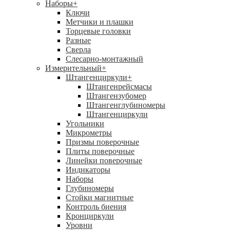
Наборы
+
Ключи
Метчики и плашки
Торцевые головки
Разные
Сверла
Слесарно-монтажный
Измерительный
+
Штангенциркули
+
Штангенрейсмасы
Штангензубомер
Штангенглубиномеры
Штангенциркули
Угольники
Микрометры
Призмы поверочные
Плиты поверочные
Линейки поверочные
Индикаторы
Наборы
Глубиномеры
Стойки магнитные
Контроль биения
Кронциркули
Уровни