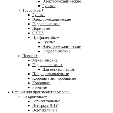
Электромеханические
Ручные
Трубогибы
+
Ручные
Электромеханические
Гидравлические
Дорновые
С ЧПУ
Профилегибы
+
Ручные
Электромеханические
Гидравлические
Прессы
+
Механические
Гидравлические
+
Для реактопластов
Полупромышленные
Координатно-пробивные
Ковочные
Реечные
Станки для производства мебели
+
Раскроечные
+
Горизонтальные
Центры с ЧПУ
Вертикальные