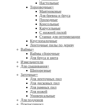
Настольные
Торцовочные
+
Маятниковые
Для бревна и бруса
Проходные
Консольные
Карусельные
С нижней пилой
Станки для оптимизации
Круглопалочные
Ленточные пилы по дереву
Ваймы
+
Ваймы сборочные
Для бруса и щита
Измельчители
Для сращивания
+
Шипорезные
Заточные
+
Для ленточных пил
Для дисковых пил
Для рамных пил
Для ножей
Универсальные
Для поддонов
Покрасочное
+