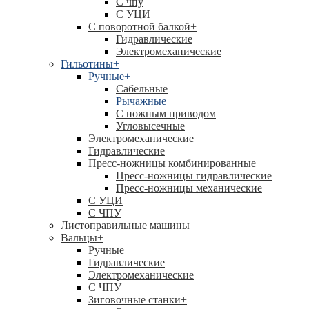
C чпу
С УЦИ
С поворотной балкой
+
Гидравлические
Электромеханические
Гильотины
+
Ручные
+
Сабельные
Рычажные
С ножным приводом
Угловысечные
Электромеханические
Гидравлические
Пресс-ножницы комбинированные
+
Пресс-ножницы гидравлические
Пресс-ножницы механические
С УЦИ
С ЧПУ
Листоправильные машины
Вальцы
+
Ручные
Гидравлические
Электромеханические
С ЧПУ
Зиговочные станки
+