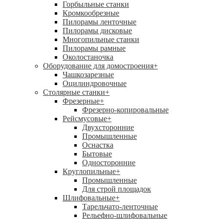
Горбыльные станки
Кромкообрезные
Пилорамы ленточные
Пилорамы дисковые
Многопильные станки
Пилорамы рамные
Околостаночка
Оборудование для домостроения
+
Чашкозарезные
Оцилиндровочные
Столярные станки
+
Фрезерные
+
Фрезерно-копировальные
Рейсмусовые
+
Двухсторонние
Промышленные
Оснастка
Бытовые
Односторонние
Круглопильные
+
Промышленные
Для строй площадок
Шлифовальные
+
Тарельчато-ленточные
Рельефно-шлифовальные