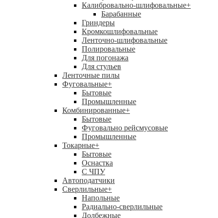
Калибровально-шлифовальные
+
Барабанные
Гриндеры
Кромкошлифовальные
Ленточно-шлифовальные
Полировальные
Для погонажа
Для стульев
Ленточные пилы
Фуговальные
+
Бытовые
Промышленные
Комбинированные
+
Бытовые
Фуговально рейсмусовые
Промышленные
Токарные
+
Бытовые
Оснастка
С ЧПУ
Автоподатчики
Сверлильные
+
Напольные
Радиально-сверлильные
Долбежные