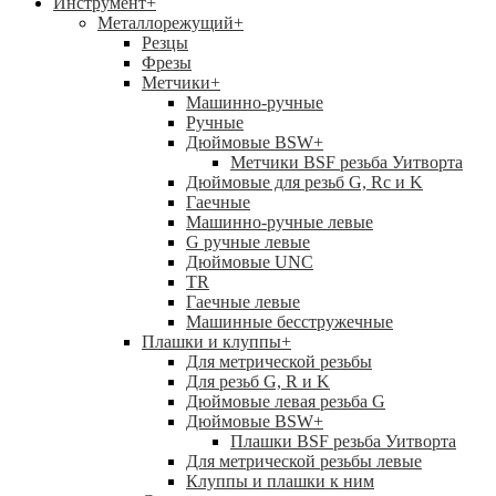
Инструмент
+
Металлорежущий
+
Резцы
Фрезы
Метчики
+
Машинно-ручные
Ручные
Дюймовые BSW
+
Метчики BSF резьба Уитворта
Дюймовые для резьб G, Rc и K
Гаечные
Машинно-ручные левые
G ручные левые
Дюймовые UNC
TR
Гаечные левые
Машинные бесстружечные
Плашки и клуппы
+
Для метрической резьбы
Для резьб G, R и K
Дюймовые левая резьба G
Дюймовые BSW
+
Плашки BSF резьба Уитворта
Для метрической резьбы левые
Клуппы и плашки к ним