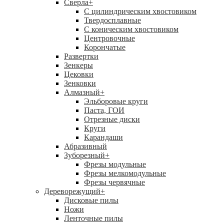
Сверла
+
С цилиндрическим хвостовиком
Твердосплавные
С коническим хвостовиком
Центровочные
Корончатые
Развертки
Зенкеры
Цековки
Зенковки
Алмазный
+
Эльборовые круги
Паста, ГОИ
Отрезные диски
Круги
Карандаши
Абразивный
Зуборезный
+
Фрезы модульные
Фрезы мелкомодульные
Фрезы червячные
Дереворежущий
+
Дисковые пилы
Ножи
Ленточные пилы