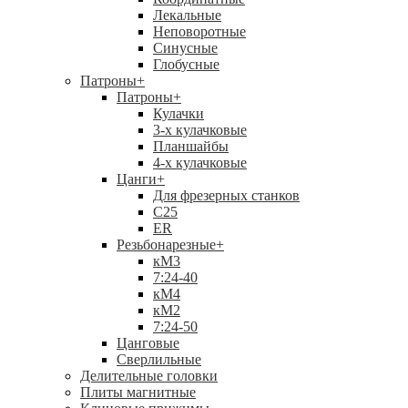
Лекальные
Неповоротные
Синусные
Глобусные
Патроны
+
Патроны
+
Кулачки
3-х кулачковые
Планшайбы
4-х кулачковые
Цанги
+
Для фрезерных станков
С25
ER
Резьбонарезные
+
кМ3
7:24-40
кМ4
кМ2
7:24-50
Цанговые
Сверлильные
Делительные головки
Плиты магнитные