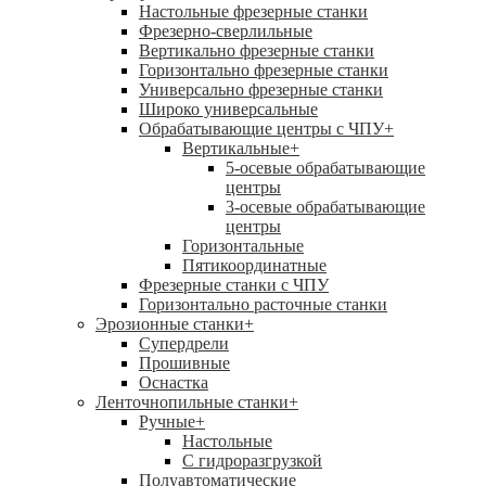
Настольные фрезерные станки
Фрезерно-сверлильные
Вертикально фрезерные станки
Горизонтально фрезерные станки
Универсально фрезерные станки
Широко универсальные
Обрабатывающие центры с ЧПУ
+
Вертикальные
+
5-осевые обрабатывающие
центры
3-осевые обрабатывающие
центры
Горизонтальные
Пятикоординатные
Фрезерные станки с ЧПУ
Горизонтально расточные станки
Эрозионные станки
+
Супердрели
Прошивные
Оснастка
Ленточнопильные станки
+
Ручные
+
Настольные
С гидроразгрузкой
Полуавтоматические