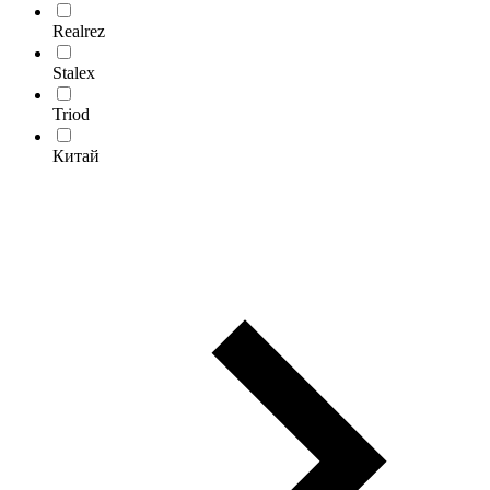
Realrez
Stalex
Triod
Китай