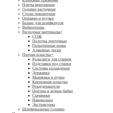
Клиновые прижимы
Плиты монтажные
Головки расточные
Столы поворотные
Оправки и втулки
Баланс для шлифкругов
Виброопоры
Расходные материалы
+
СОЖ
Полотна ленточные
Гильотинные ножи
Алмазные диски
Прочая оснастка
+
Рольганги для станков
Подставки под станки
Системы охлаждения
Державки
Маховики и ручки
Крепежная оснастка
Резцедержатели
Центры и задние бабки
Съемники
Наковальни
Экстракторы
Шлифовальные головки