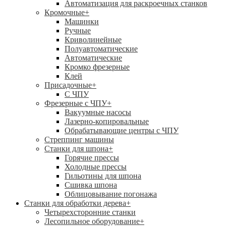
Автоматизация для раскроечных станков
Кромочные
+
Машинки
Ручные
Криволинейные
Полуавтоматические
Автоматические
Кромко фрезерные
Клей
Присадочные
+
С ЧПУ
Фрезерные с ЧПУ
+
Вакуумные насосы
Лазерно-копировальные
Обрабатывающие центры с ЧПУ
Стреппинг машины
Станки для шпона
+
Горячие прессы
Холодные прессы
Гильотины для шпона
Сшивка шпона
Облицовывание погонажа
Станки для обработки дерева
+
Четырехсторонние станки
Лесопильное оборудование
+