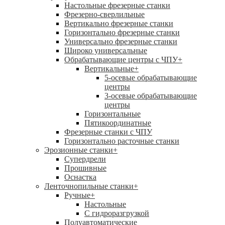
Настольные фрезерные станки
Фрезерно-сверлильные
Вертикально фрезерные станки
Горизонтально фрезерные станки
Универсально фрезерные станки
Широко универсальные
Обрабатывающие центры с ЧПУ
+
Вертикальные
+
5-осевые обрабатывающие
центры
3-осевые обрабатывающие
центры
Горизонтальные
Пятикоординатные
Фрезерные станки с ЧПУ
Горизонтально расточные станки
Эрозионные станки
+
Супердрели
Прошивные
Оснастка
Ленточнопильные станки
+
Ручные
+
Настольные
С гидроразгрузкой
Полуавтоматические