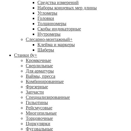
Средства измерений
Наборы концевых мер длины
Угломеры
Головки
Толщиномеры
Скобы индикаторные
Нутромеры
Слесарно-монтажный
+
Клейма и маркеры
Шаберы
Станки бу
+
Кромкочные
Сверлильные
Для арматуры
Ваймы, пресса
Комбинированные
Фрезерные
Запчасти
Специализированные
Гильотины
Рейсмусовые
Многопильные
Торцовочные
Циркулярки
Фуговальные