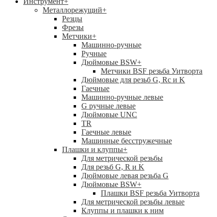
Инструмент
+
Металлорежущий
+
Резцы
Фрезы
Метчики
+
Машинно-ручные
Ручные
Дюймовые BSW
+
Метчики BSF резьба Уитворта
Дюймовые для резьб G, Rc и K
Гаечные
Машинно-ручные левые
G ручные левые
Дюймовые UNC
TR
Гаечные левые
Машинные бесстружечные
Плашки и клуппы
+
Для метрической резьбы
Для резьб G, R и K
Дюймовые левая резьба G
Дюймовые BSW
+
Плашки BSF резьба Уитворта
Для метрической резьбы левые
Клуппы и плашки к ним