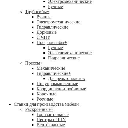
Электромеханические
Ручные
Трубогибы
+
Ручные
Электромеханические
Гидравлические
Дорновые
С ЧПУ
Профилегибы
+
Ручные
Электромеханические
Гидравлические
Прессы
+
Механические
Гидравлические
+
Для реактопластов
Полупромышленные
Координатно-пробивные
Ковочные
Реечные
Станки для производства мебели
+
Раскроечные
+
Горизонтальные
Центры с ЧПУ
Вертикальные