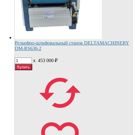
Рельефно-шлифовальный станок DELTAMACHINERY
DM-RS630-2
x
453 000
₽