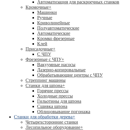
Автоматизация для раскроечных станков
Кромочные
+
Машинки
Ручные
Криволинейные
Полуавтоматические
Автоматические
Кромко фрезерные
Клей
Присадочные
+
С ЧПУ
Фрезерные с ЧПУ
+
Вакуумные насосы
Лазерно-копировальные
Обрабатывающие центры с ЧПУ
Стреппинг машины
Станки для шпона
+
Горячие прессы
Холодные прессы
Гильотины для шпона
Сшивка шпона
Облицовывание погонажа
Станки для обработки дерева
+
Четырехсторонние станки
Лесопильное оборудование
+