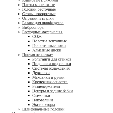
Клиновые прижимы
Плиты монтажные
Головки расточные
Столы поворотные
Оправки и втулки
Баланс для шлифкругов
Виброопоры
Расходные материалы
+
СОЖ
Полотна ленточные
Гильотинные ножи
Алмазные диски
Прочая оснастка
+
Рольганги для станков
Подставки под станки
Системы охлаждения
Державки
Маховики и ручки
Крепежная оснастка
Резцедержатели
Центры и задние бабки
Съемники
Наковальни
Экстракторы
Шлифовальные головки