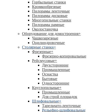
Горбыльные станки
Кромкообрезные
Пилорамы ленточные
Пилорамы дисковые
Многопильные станки
Пилорамы рамные
Околостаночка
Оборудование для домостроения
+
Чашкозарезные
Оцилиндровочные
Столярные станки
+
Фрезерные
+
Фрезерно-копировальные
Рейсмусовые
+
Двухсторонние
Промышленные
Оснастка
Бытовые
Односторонние
Круглопильные
+
Промышленные
Для строй площадок
Шлифовальные
+
Тарельчато-ленточные
Рельефно-шлифовальные