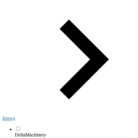
Бренд
DeltaMachinery