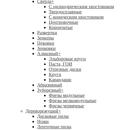
Сверла
+
С цилиндрическим хвостовиком
Твердосплавные
С коническим хвостовиком
Центровочные
Корончатые
Развертки
Зенкеры
Цековки
Зенковки
Алмазный
+
Эльборовые круги
Паста, ГОИ
Отрезные диски
Круги
Карандаши
Абразивный
Зуборезный
+
Фрезы модульные
Фрезы мелкомодульные
Фрезы червячные
Дереворежущий
+
Дисковые пилы
Ножи
Ленточные пилы