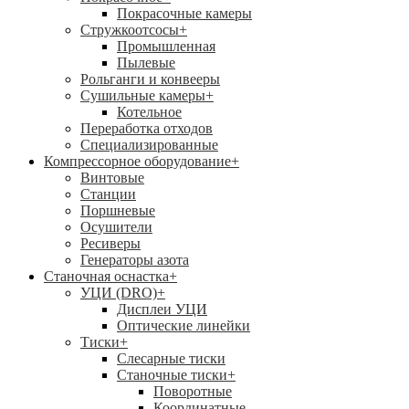
Покрасочные камеры
Стружкоотсосы
+
Промышленная
Пылевые
Рольганги и конвееры
Сушильные камеры
+
Котельное
Переработка отходов
Специализированные
Компрессорное оборудование
+
Винтовые
Станции
Поршневые
Осушители
Ресиверы
Генераторы азота
Станочная оснастка
+
УЦИ (DRO)
+
Дисплеи УЦИ
Оптические линейки
Тиски
+
Слесарные тиски
Станочные тиски
+
Поворотные
Координатные