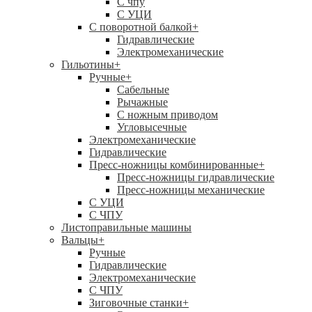
C чпу
С УЦИ
С поворотной балкой
+
Гидравлические
Электромеханические
Гильотины
+
Ручные
+
Сабельные
Рычажные
С ножным приводом
Угловысечные
Электромеханические
Гидравлические
Пресс-ножницы комбинированные
+
Пресс-ножницы гидравлические
Пресс-ножницы механические
С УЦИ
С ЧПУ
Листоправильные машины
Вальцы
+
Ручные
Гидравлические
Электромеханические
С ЧПУ
Зиговочные станки
+