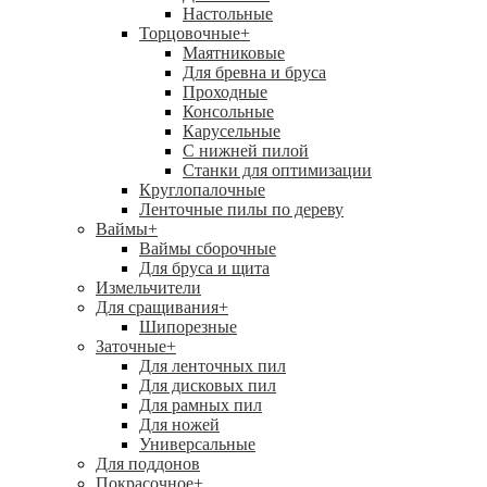
Настольные
Торцовочные
+
Маятниковые
Для бревна и бруса
Проходные
Консольные
Карусельные
С нижней пилой
Станки для оптимизации
Круглопалочные
Ленточные пилы по дереву
Ваймы
+
Ваймы сборочные
Для бруса и щита
Измельчители
Для сращивания
+
Шипорезные
Заточные
+
Для ленточных пил
Для дисковых пил
Для рамных пил
Для ножей
Универсальные
Для поддонов
Покрасочное
+