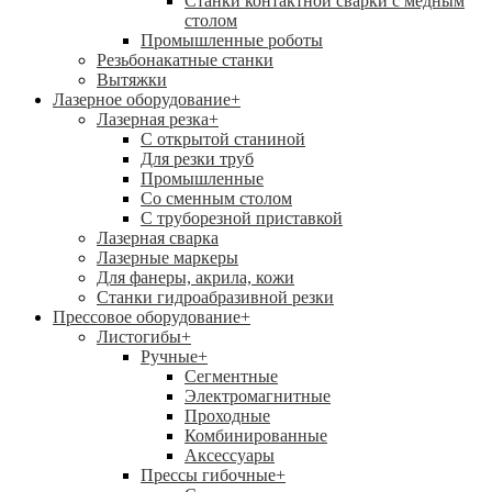
Станки контактной сварки с медным
столом
Промышленные роботы
Резьбонакатные станки
Вытяжки
Лазерное оборудование
+
Лазерная резка
+
С открытой станиной
Для резки труб
Промышленные
Со сменным столом
С труборезной приставкой
Лазерная сварка
Лазерные маркеры
Для фанеры, акрила, кожи
Станки гидроабразивной резки
Прессовое оборудование
+
Листогибы
+
Ручные
+
Сегментные
Электромагнитные
Проходные
Комбинированные
Аксессуары
Прессы гибочные
+