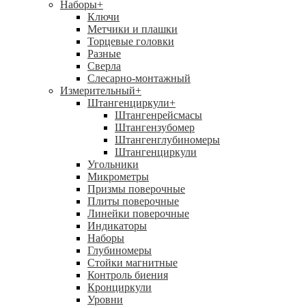
Наборы
+
Ключи
Метчики и плашки
Торцевые головки
Разные
Сверла
Слесарно-монтажный
Измерительный
+
Штангенциркули
+
Штангенрейсмасы
Штангензубомер
Штангенглубиномеры
Штангенциркули
Угольники
Микрометры
Призмы поверочные
Плиты поверочные
Линейки поверочные
Индикаторы
Наборы
Глубиномеры
Стойки магнитные
Контроль биения
Кронциркули
Уровни