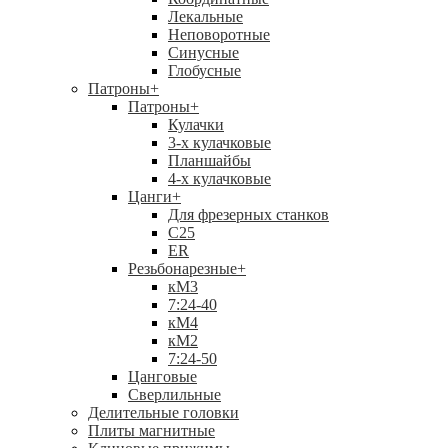
Лекальные
Неповоротные
Синусные
Глобусные
Патроны
+
Патроны
+
Кулачки
3-х кулачковые
Планшайбы
4-х кулачковые
Цанги
+
Для фрезерных станков
С25
ER
Резьбонарезные
+
кМ3
7:24-40
кМ4
кМ2
7:24-50
Цанговые
Сверлильные
Делительные головки
Плиты магнитные