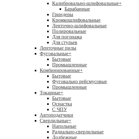
Калибровально-шлифовальные
+
Барабанные
Гриндеры
Кромкошлифовальные
Ленточно-шлифовальные
Полировальные
Для погонажа
Для стульев
Ленточные пилы
Фуговальные
+
Бытовые
Промышленные
Комбинированные
+
Бытовые
Фуговально рейсмусовые
Промышленные
Токарные
+
Бытовые
Оснастка
С ЧПУ
Автоподатчики
Сверлильные
+
Напольные
Радиально-сверлильные
Долбежные