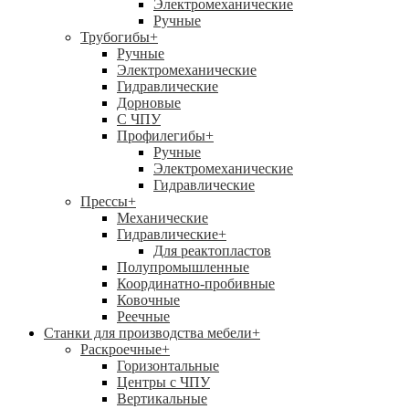
Электромеханические
Ручные
Трубогибы
+
Ручные
Электромеханические
Гидравлические
Дорновые
С ЧПУ
Профилегибы
+
Ручные
Электромеханические
Гидравлические
Прессы
+
Механические
Гидравлические
+
Для реактопластов
Полупромышленные
Координатно-пробивные
Ковочные
Реечные
Станки для производства мебели
+
Раскроечные
+
Горизонтальные
Центры с ЧПУ
Вертикальные