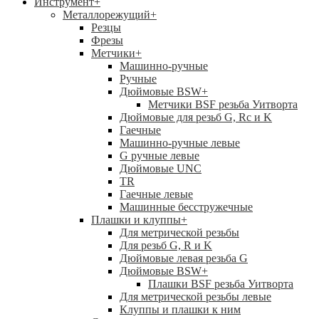
Инструмент
+
Металлорежущий
+
Резцы
Фрезы
Метчики
+
Машинно-ручные
Ручные
Дюймовые BSW
+
Метчики BSF резьба Уитворта
Дюймовые для резьб G, Rc и K
Гаечные
Машинно-ручные левые
G ручные левые
Дюймовые UNC
TR
Гаечные левые
Машинные бесстружечные
Плашки и клуппы
+
Для метрической резьбы
Для резьб G, R и K
Дюймовые левая резьба G
Дюймовые BSW
+
Плашки BSF резьба Уитворта
Для метрической резьбы левые
Клуппы и плашки к ним