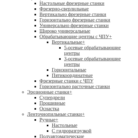
Настольные фрезерные станки
Фрезерно-сверлильные
Вертикально фрезерные станки
Горизонтально фрезерные станки
Универсально фрезерные станки
Широко универсальные
Обрабатывающие центры с ЧПУ
+
Вертикальные
+
5-осевые обрабатывающие
центры
3-осевые обрабатывающие
центры
Горизонтальные
Пятикоординатные
Фрезерные станки с ЧПУ
Горизонтально расточные станки
Эрозионные станки
+
Супердрели
Прошивные
Оснастка
Ленточнопильные станки
+
Ручные
+
Настольные
С гидроразгрузкой
Полуавтоматические