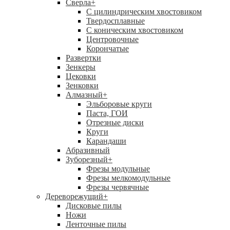
Сверла
+
С цилиндрическим хвостовиком
Твердосплавные
С коническим хвостовиком
Центровочные
Корончатые
Развертки
Зенкеры
Цековки
Зенковки
Алмазный
+
Эльборовые круги
Паста, ГОИ
Отрезные диски
Круги
Карандаши
Абразивный
Зуборезный
+
Фрезы модульные
Фрезы мелкомодульные
Фрезы червячные
Дереворежущий
+
Дисковые пилы
Ножи
Ленточные пилы