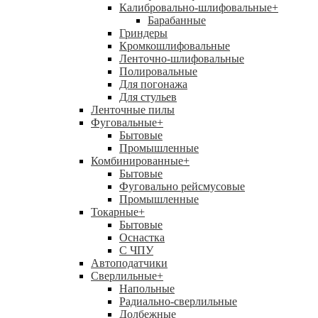
Калибровально-шлифовальные
+
Барабанные
Гриндеры
Кромкошлифовальные
Ленточно-шлифовальные
Полировальные
Для погонажа
Для стульев
Ленточные пилы
Фуговальные
+
Бытовые
Промышленные
Комбинированные
+
Бытовые
Фуговально рейсмусовые
Промышленные
Токарные
+
Бытовые
Оснастка
С ЧПУ
Автоподатчики
Сверлильные
+
Напольные
Радиально-сверлильные
Долбежные