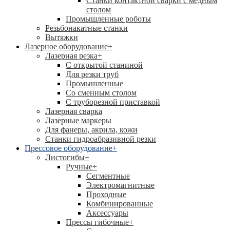
Станки контактной сварки с медным
столом
Промышленные роботы
Резьбонакатные станки
Вытяжки
Лазерное оборудование
+
Лазерная резка
+
С открытой станиной
Для резки труб
Промышленные
Со сменным столом
С труборезной приставкой
Лазерная сварка
Лазерные маркеры
Для фанеры, акрила, кожи
Станки гидроабразивной резки
Прессовое оборудование
+
Листогибы
+
Ручные
+
Сегментные
Электромагнитные
Проходные
Комбинированные
Аксессуары
Прессы гибочные
+