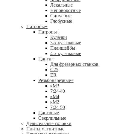
Лекальные
Неповоротные
Синусные
Глобусные
Патроны
+
Патроны
+
Кулачки
3-х кулачковые
Планшайбы
4-х кулачковые
Цанги
+
Для фрезерных станков
С25
ER
Резьбонарезные
+
кМ3
7:24-40
кМ4
кМ2
7:24-50
Цанговые
Сверлильные
Делительные головки
Плиты магнитные