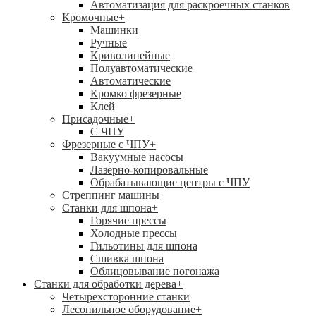
Автоматизация для раскроечных станков
Кромочные
+
Машинки
Ручные
Криволинейные
Полуавтоматические
Автоматические
Кромко фрезерные
Клей
Присадочные
+
С ЧПУ
Фрезерные с ЧПУ
+
Вакуумные насосы
Лазерно-копировальные
Обрабатывающие центры с ЧПУ
Стреппинг машины
Станки для шпона
+
Горячие прессы
Холодные прессы
Гильотины для шпона
Сшивка шпона
Облицовывание погонажа
Станки для обработки дерева
+
Четырехсторонние станки
Лесопильное оборудование
+