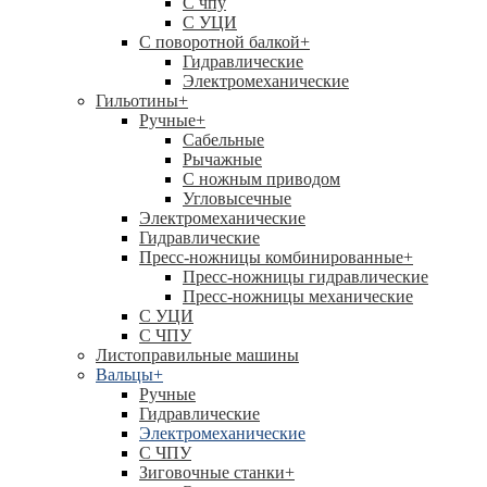
C чпу
С УЦИ
С поворотной балкой
+
Гидравлические
Электромеханические
Гильотины
+
Ручные
+
Сабельные
Рычажные
С ножным приводом
Угловысечные
Электромеханические
Гидравлические
Пресс-ножницы комбинированные
+
Пресс-ножницы гидравлические
Пресс-ножницы механические
С УЦИ
С ЧПУ
Листоправильные машины
Вальцы
+
Ручные
Гидравлические
Электромеханические
С ЧПУ
Зиговочные станки
+