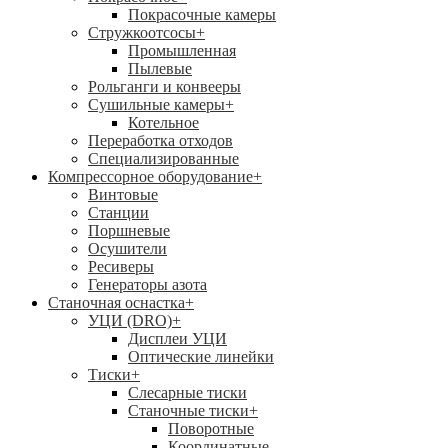
Покрасочные камеры
Стружкоотсосы
+
Промышленная
Пылевые
Рольганги и конвееры
Сушильные камеры
+
Котельное
Переработка отходов
Специализированные
Компрессорное оборудование
+
Винтовые
Станции
Поршневые
Осушители
Ресиверы
Генераторы азота
Станочная оснастка
+
УЦИ (DRO)
+
Дисплеи УЦИ
Оптические линейки
Тиски
+
Слесарные тиски
Станочные тиски
+
Поворотные
Координатные