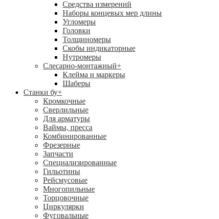
Средства измерений
Наборы концевых мер длины
Угломеры
Головки
Толщиномеры
Скобы индикаторные
Нутромеры
Слесарно-монтажный
+
Клейма и маркеры
Шаберы
Станки бу
+
Кромкочные
Сверлильные
Для арматуры
Ваймы, пресса
Комбинированные
Фрезерные
Запчасти
Специализированные
Гильотины
Рейсмусовые
Многопильные
Торцовочные
Циркулярки
Фуговальные