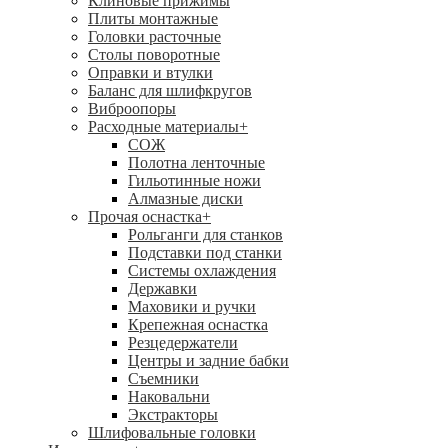
Клиновые прижимы
Плиты монтажные
Головки расточные
Столы поворотные
Оправки и втулки
Баланс для шлифкругов
Виброопоры
Расходные материалы
+
СОЖ
Полотна ленточные
Гильотинные ножи
Алмазные диски
Прочая оснастка
+
Рольганги для станков
Подставки под станки
Системы охлаждения
Державки
Маховики и ручки
Крепежная оснастка
Резцедержатели
Центры и задние бабки
Съемники
Наковальни
Экстракторы
Шлифовальные головки