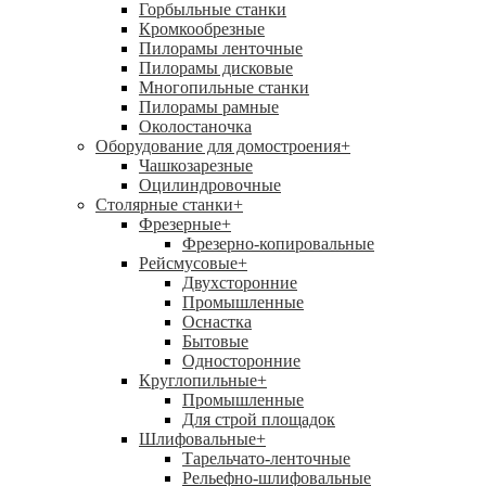
Горбыльные станки
Кромкообрезные
Пилорамы ленточные
Пилорамы дисковые
Многопильные станки
Пилорамы рамные
Околостаночка
Оборудование для домостроения
+
Чашкозарезные
Оцилиндровочные
Столярные станки
+
Фрезерные
+
Фрезерно-копировальные
Рейсмусовые
+
Двухсторонние
Промышленные
Оснастка
Бытовые
Односторонние
Круглопильные
+
Промышленные
Для строй площадок
Шлифовальные
+
Тарельчато-ленточные
Рельефно-шлифовальные