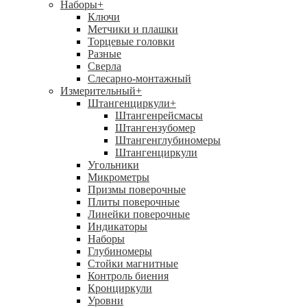
Наборы
+
Ключи
Метчики и плашки
Торцевые головки
Разные
Сверла
Слесарно-монтажный
Измерительный
+
Штангенциркули
+
Штангенрейсмасы
Штангензубомер
Штангенглубиномеры
Штангенциркули
Угольники
Микрометры
Призмы поверочные
Плиты поверочные
Линейки поверочные
Индикаторы
Наборы
Глубиномеры
Стойки магнитные
Контроль биения
Кронциркули
Уровни