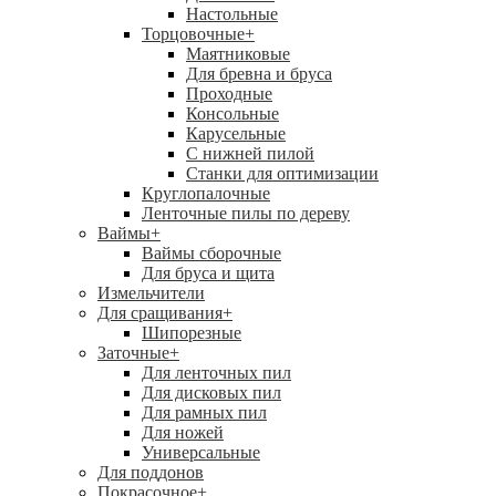
Настольные
Торцовочные
+
Маятниковые
Для бревна и бруса
Проходные
Консольные
Карусельные
С нижней пилой
Станки для оптимизации
Круглопалочные
Ленточные пилы по дереву
Ваймы
+
Ваймы сборочные
Для бруса и щита
Измельчители
Для сращивания
+
Шипорезные
Заточные
+
Для ленточных пил
Для дисковых пил
Для рамных пил
Для ножей
Универсальные
Для поддонов
Покрасочное
+