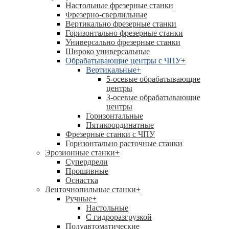
Настольные фрезерные станки
Фрезерно-сверлильные
Вертикально фрезерные станки
Горизонтально фрезерные станки
Универсально фрезерные станки
Широко универсальные
Обрабатывающие центры с ЧПУ
+
Вертикальные
+
5-осевые обрабатывающие
центры
3-осевые обрабатывающие
центры
Горизонтальные
Пятикоординатные
Фрезерные станки с ЧПУ
Горизонтально расточные станки
Эрозионные станки
+
Супердрели
Прошивные
Оснастка
Ленточнопильные станки
+
Ручные
+
Настольные
С гидроразгрузкой
Полуавтоматические