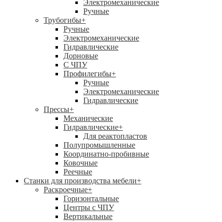
Электромеханические
Ручные
Трубогибы
+
Ручные
Электромеханические
Гидравлические
Дорновые
С ЧПУ
Профилегибы
+
Ручные
Электромеханические
Гидравлические
Прессы
+
Механические
Гидравлические
+
Для реактопластов
Полупромышленные
Координатно-пробивные
Ковочные
Реечные
Станки для производства мебели
+
Раскроечные
+
Горизонтальные
Центры с ЧПУ
Вертикальные