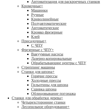
Автоматизация для раскроечных станков
Кромочные
+
Машинки
Ручные
Криволинейные
Полуавтоматические
Автоматические
Кромко фрезерные
Клей
Присадочные
+
С ЧПУ
Фрезерные с ЧПУ
+
Вакуумные насосы
Лазерно-копировальные
Обрабатывающие центры с ЧПУ
Стреппинг машины
Станки для шпона
+
Горячие прессы
Холодные прессы
Гильотины для шпона
Сшивка шпона
Облицовывание погонажа
Станки для обработки дерева
+
Четырехсторонние станки
Лесопильное оборудование
+