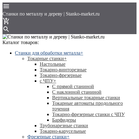
Cтанки по металлу и дереву | Stanko-market.ru
Каталог товаров:
Станки для обработки металла
+
Токарные станки
+
Настольные
Токарно-винторезные
Токарно-фрезерные
с ЧПУ
+
С прямой станиной
C наклонной станиной
Вертикальные токарные станки
Токарные автоматы продольного
точения
Токарно-фрезерные станки с ЧПУ
Барфидеры
Трубонарезные станки
Токарно-карусельные
Фрезерные станки
+