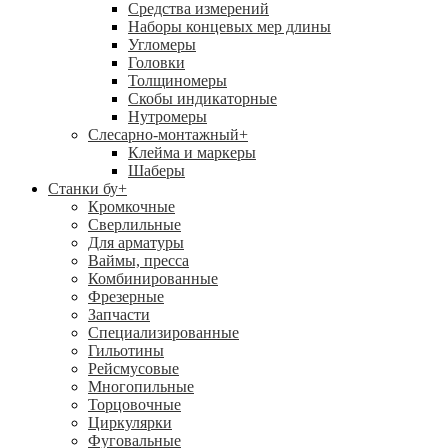
Средства измерений
Наборы концевых мер длины
Угломеры
Головки
Толщиномеры
Скобы индикаторные
Нутромеры
Слесарно-монтажный
+
Клейма и маркеры
Шаберы
Станки бу
+
Кромкочные
Сверлильные
Для арматуры
Ваймы, пресса
Комбинированные
Фрезерные
Запчасти
Специализированные
Гильотины
Рейсмусовые
Многопильные
Торцовочные
Циркулярки
Фуговальные