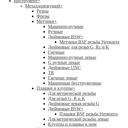
Инструмент
+
Металлорежущий
+
Резцы
Фрезы
Метчики
+
Машинно-ручные
Ручные
Дюймовые BSW
+
Метчики BSF резьба Уитворта
Дюймовые для резьб G, Rc и K
Гаечные
Машинно-ручные левые
G ручные левые
Дюймовые UNC
TR
Гаечные левые
Машинные бесстружечные
Плашки и клуппы
+
Для метрической резьбы
Для резьб G, R и K
Дюймовые левая резьба G
Дюймовые BSW
+
Плашки BSF резьба Уитворта
Для метрической резьбы левые
Клуппы и плашки к ним