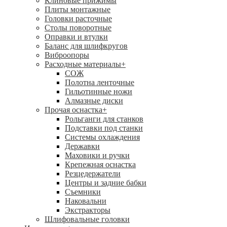
Клиновые прижимы
Плиты монтажные
Головки расточные
Столы поворотные
Оправки и втулки
Баланс для шлифкругов
Виброопоры
Расходные материалы
+
СОЖ
Полотна ленточные
Гильотинные ножи
Алмазные диски
Прочая оснастка
+
Рольганги для станков
Подставки под станки
Системы охлаждения
Державки
Маховики и ручки
Крепежная оснастка
Резцедержатели
Центры и задние бабки
Съемники
Наковальни
Экстракторы
Шлифовальные головки