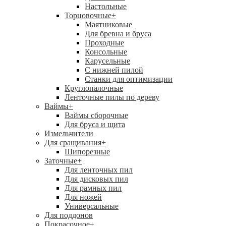
Настольные
Торцовочные
+
Маятниковые
Для бревна и бруса
Проходные
Консольные
Карусельные
С нижней пилой
Станки для оптимизации
Круглопалочные
Ленточные пилы по дереву
Ваймы
+
Ваймы сборочные
Для бруса и щита
Измельчители
Для сращивания
+
Шипорезные
Заточные
+
Для ленточных пил
Для дисковых пил
Для рамных пил
Для ножей
Универсальные
Для поддонов
Покрасочное
+