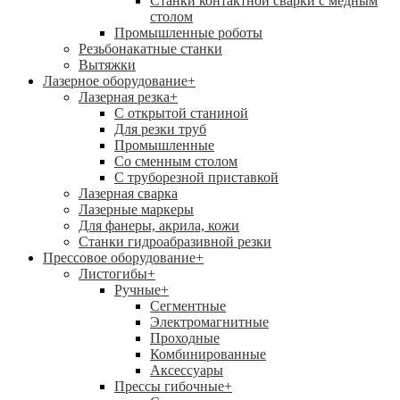
Станки контактной сварки с медным
столом
Промышленные роботы
Резьбонакатные станки
Вытяжки
Лазерное оборудование
+
Лазерная резка
+
С открытой станиной
Для резки труб
Промышленные
Со сменным столом
С труборезной приставкой
Лазерная сварка
Лазерные маркеры
Для фанеры, акрила, кожи
Станки гидроабразивной резки
Прессовое оборудование
+
Листогибы
+
Ручные
+
Сегментные
Электромагнитные
Проходные
Комбинированные
Аксессуары
Прессы гибочные
+