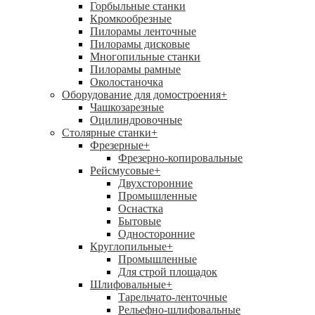
Горбыльные станки
Кромкообрезные
Пилорамы ленточные
Пилорамы дисковые
Многопильные станки
Пилорамы рамные
Околостаночка
Оборудование для домостроения
+
Чашкозарезные
Оцилиндровочные
Столярные станки
+
Фрезерные
+
Фрезерно-копировальные
Рейсмусовые
+
Двухсторонние
Промышленные
Оснастка
Бытовые
Односторонние
Круглопильные
+
Промышленные
Для строй площадок
Шлифовальные
+
Тарельчато-ленточные
Рельефно-шлифовальные