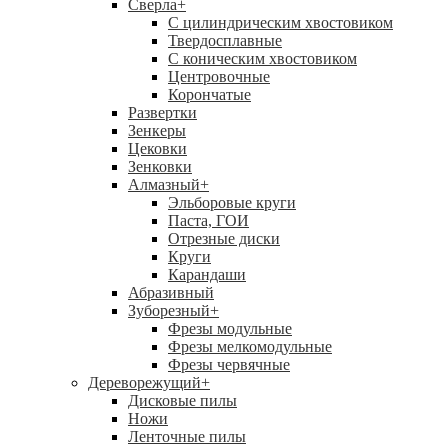
Сверла
+
С цилиндрическим хвостовиком
Твердосплавные
С коническим хвостовиком
Центровочные
Корончатые
Развертки
Зенкеры
Цековки
Зенковки
Алмазный
+
Эльборовые круги
Паста, ГОИ
Отрезные диски
Круги
Карандаши
Абразивный
Зуборезный
+
Фрезы модульные
Фрезы мелкомодульные
Фрезы червячные
Дереворежущий
+
Дисковые пилы
Ножи
Ленточные пилы