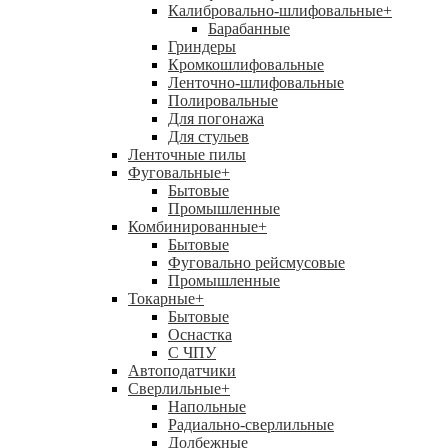
Калибровально-шлифовальные
+
Барабанные
Гриндеры
Кромкошлифовальные
Ленточно-шлифовальные
Полировальные
Для погонажа
Для стульев
Ленточные пилы
Фуговальные
+
Бытовые
Промышленные
Комбинированные
+
Бытовые
Фуговально рейсмусовые
Промышленные
Токарные
+
Бытовые
Оснастка
С ЧПУ
Автоподатчики
Сверлильные
+
Напольные
Радиально-сверлильные
Долбежные