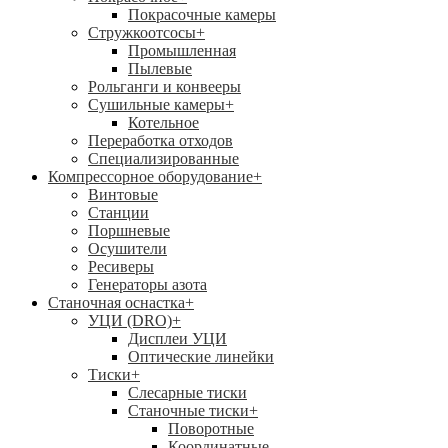
Покрасочные камеры
Стружкоотсосы
+
Промышленная
Пылевые
Рольганги и конвееры
Сушильные камеры
+
Котельное
Переработка отходов
Специализированные
Компрессорное оборудование
+
Винтовые
Станции
Поршневые
Осушители
Ресиверы
Генераторы азота
Станочная оснастка
+
УЦИ (DRO)
+
Дисплеи УЦИ
Оптические линейки
Тиски
+
Слесарные тиски
Станочные тиски
+
Поворотные
Координатные