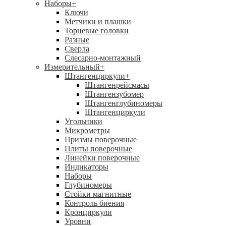
Наборы
+
Ключи
Метчики и плашки
Торцевые головки
Разные
Сверла
Слесарно-монтажный
Измерительный
+
Штангенциркули
+
Штангенрейсмасы
Штангензубомер
Штангенглубиномеры
Штангенциркули
Угольники
Микрометры
Призмы поверочные
Плиты поверочные
Линейки поверочные
Индикаторы
Наборы
Глубиномеры
Стойки магнитные
Контроль биения
Кронциркули
Уровни