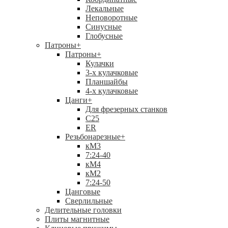
Лекальные
Неповоротные
Синусные
Глобусные
Патроны
+
Патроны
+
Кулачки
3-х кулачковые
Планшайбы
4-х кулачковые
Цанги
+
Для фрезерных станков
С25
ER
Резьбонарезные
+
кМ3
7:24-40
кМ4
кМ2
7:24-50
Цанговые
Сверлильные
Делительные головки
Плиты магнитные