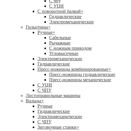
C чпу
С УЦИ
С поворотной балкой
+
Гидравлические
Электромеханические
Гильотины
+
Ручные
+
Сабельные
Рычажные
С ножным приводом
Угловысечные
Электромеханические
Гидравлические
Пресс-ножницы комбинированные
+
Пресс-ножницы гидравлические
Пресс-ножницы механические
С УЦИ
С ЧПУ
Листоправильные машины
Вальцы
+
Ручные
Гидравлические
Электромеханические
С ЧПУ
Зиговочные станки
+