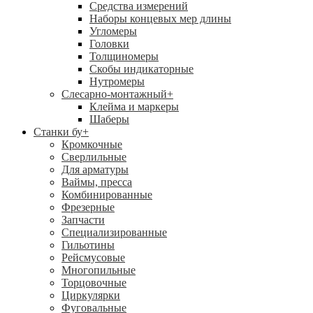
Средства измерений
Наборы концевых мер длины
Угломеры
Головки
Толщиномеры
Скобы индикаторные
Нутромеры
Слесарно-монтажный
+
Клейма и маркеры
Шаберы
Станки бу
+
Кромкочные
Сверлильные
Для арматуры
Ваймы, пресса
Комбинированные
Фрезерные
Запчасти
Специализированные
Гильотины
Рейсмусовые
Многопильные
Торцовочные
Циркулярки
Фуговальные