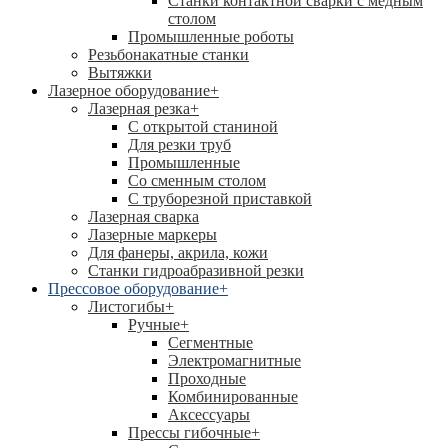
Станки контактной сварки с медным
столом
Промышленные роботы
Резьбонакатные станки
Вытяжки
Лазерное оборудование
+
Лазерная резка
+
С открытой станиной
Для резки труб
Промышленные
Со сменным столом
С труборезной приставкой
Лазерная сварка
Лазерные маркеры
Для фанеры, акрила, кожи
Станки гидроабразивной резки
Прессовое оборудование
+
Листогибы
+
Ручные
+
Сегментные
Электромагнитные
Проходные
Комбинированные
Аксессуары
Прессы гибочные
+