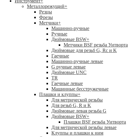
Инструмент
+
Металлорежущий
+
Резцы
Фрезы
Метчики
+
Машинно-ручные
Ручные
Дюймовые BSW
+
Метчики BSF резьба Уитворта
Дюймовые для резьб G, Rc и K
Гаечные
Машинно-ручные левые
G ручные левые
Дюймовые UNC
TR
Гаечные левые
Машинные бесстружечные
Плашки и клуппы
+
Для метрической резьбы
Для резьб G, R и K
Дюймовые левая резьба G
Дюймовые BSW
+
Плашки BSF резьба Уитворта
Для метрической резьбы левые
Клуппы и плашки к ним