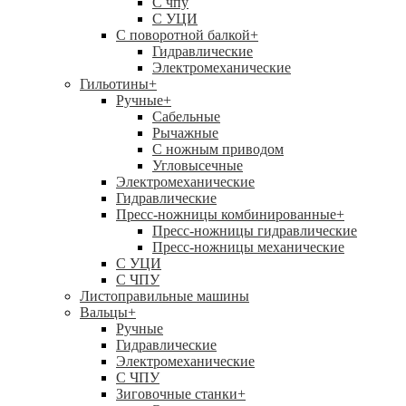
C чпу
С УЦИ
С поворотной балкой
+
Гидравлические
Электромеханические
Гильотины
+
Ручные
+
Сабельные
Рычажные
С ножным приводом
Угловысечные
Электромеханические
Гидравлические
Пресс-ножницы комбинированные
+
Пресс-ножницы гидравлические
Пресс-ножницы механические
С УЦИ
С ЧПУ
Листоправильные машины
Вальцы
+
Ручные
Гидравлические
Электромеханические
С ЧПУ
Зиговочные станки
+