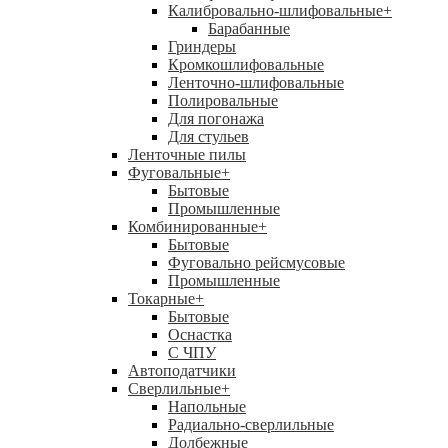
Калибровально-шлифовальные
+
Барабанные
Гриндеры
Кромкошлифовальные
Ленточно-шлифовальные
Полировальные
Для погонажа
Для стульев
Ленточные пилы
Фуговальные
+
Бытовые
Промышленные
Комбинированные
+
Бытовые
Фуговально рейсмусовые
Промышленные
Токарные
+
Бытовые
Оснастка
С ЧПУ
Автоподатчики
Сверлильные
+
Напольные
Радиально-сверлильные
Долбежные