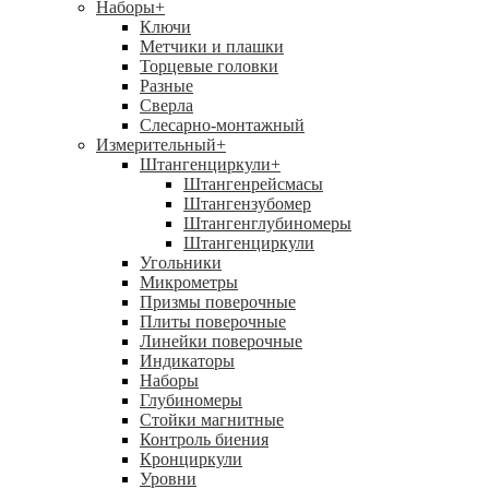
Наборы
+
Ключи
Метчики и плашки
Торцевые головки
Разные
Сверла
Слесарно-монтажный
Измерительный
+
Штангенциркули
+
Штангенрейсмасы
Штангензубомер
Штангенглубиномеры
Штангенциркули
Угольники
Микрометры
Призмы поверочные
Плиты поверочные
Линейки поверочные
Индикаторы
Наборы
Глубиномеры
Стойки магнитные
Контроль биения
Кронциркули
Уровни