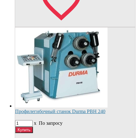
Профилегибочный станок Durma РВН 240
x
По запросу