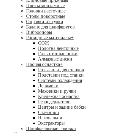
Клиновые прижимы
Плиты монтажные
Головки расточные
Столы поворотные
Оправки и втулки
Баланс для шлифкругов
Виброопоры
Расходные материалы
+
СОЖ
Полотна ленточные
Гильотинные ножи
Алмазные диски
Прочая оснастка
+
Рольганги для станков
Подставки под станки
Системы охлаждения
Державки
Маховики и ручки
Крепежная оснастка
Резцедержатели
Центры и задние бабки
Съемники
Наковальни
Экстракторы
Шлифовальные головки