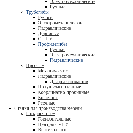
Электромеханические
Ручные
Трубогибы
+
Ручные
Электромеханические
Гидравлические
Дорновые
С ЧПУ
Профилегибы
+
Ручные
Электромеханические
Гидравлические
Прессы
+
Механические
Гидравлические
+
Для реактопластов
Полупромышленные
Координатно-пробивные
Ковочные
Реечные
Станки для производства мебели
+
Раскроечные
+
Горизонтальные
Центры с ЧПУ
Вертикальные