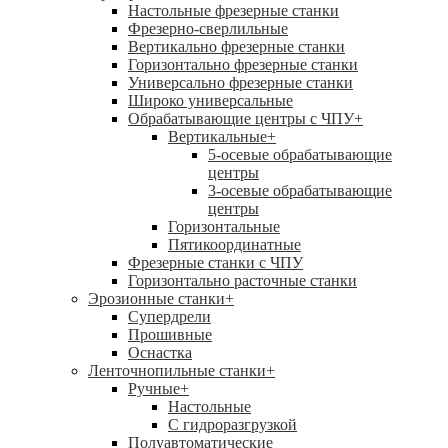
Настольные фрезерные станки
Фрезерно-сверлильные
Вертикально фрезерные станки
Горизонтально фрезерные станки
Универсально фрезерные станки
Широко универсальные
Обрабатывающие центры с ЧПУ
+
Вертикальные
+
5-осевые обрабатывающие
центры
3-осевые обрабатывающие
центры
Горизонтальные
Пятикоординатные
Фрезерные станки с ЧПУ
Горизонтально расточные станки
Эрозионные станки
+
Супердрели
Прошивные
Оснастка
Ленточнопильные станки
+
Ручные
+
Настольные
С гидроразгрузкой
Полуавтоматические