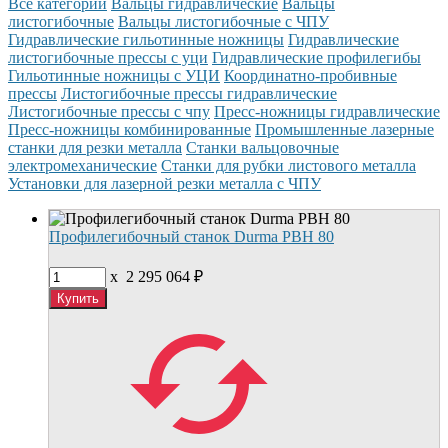
Все категории
Вальцы гидравлические
Вальцы
листогибочные
Вальцы листогибочные с ЧПУ
Гидравлические гильотинные ножницы
Гидравлические
листогибочные прессы с уци
Гидравлические профилегибы
Гильотинные ножницы с УЦИ
Координатно-пробивные
прессы
Листогибочные прессы гидравлические
Листогибочные прессы с чпу
Пресс-ножницы гидравлические
Пресс-ножницы комбинированные
Промышленные лазерные
станки для резки металла
Станки вальцовочные
электромеханические
Станки для рубки листового металла
Установки для лазерной резки металла с ЧПУ
Профилегибочный станок Durma РВН 80
x
2 295 064
₽