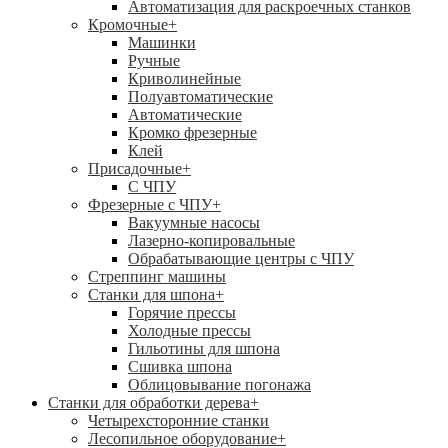
Автоматизация для раскроечных станков
Кромочные
+
Машинки
Ручные
Криволинейные
Полуавтоматические
Автоматические
Кромко фрезерные
Клей
Присадочные
+
С ЧПУ
Фрезерные с ЧПУ
+
Вакуумные насосы
Лазерно-копировальные
Обрабатывающие центры с ЧПУ
Стреппинг машины
Станки для шпона
+
Горячие прессы
Холодные прессы
Гильотины для шпона
Сшивка шпона
Облицовывание погонажа
Станки для обработки дерева
+
Четырехсторонние станки
Лесопильное оборудование
+