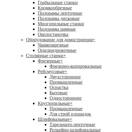
Горбыльные станки
Кромкообрезные
Пилорамы ленточные
Пилорамы дисковые
Многопильные станки
Пилорамы рамные
Околостаночка
Оборудование для домостроения
+
Чашкозарезные
Оцилиндровочные
Столярные станки
+
Фрезерные
+
Фрезерно-копировальные
Рейсмусовые
+
Двухсторонние
Промышленные
Оснастка
Бытовые
Односторонние
Круглопильные
+
Промышленные
Для строй площадок
Шлифовальные
+
Тарельчато-ленточные
Рельефно-шлифовальные