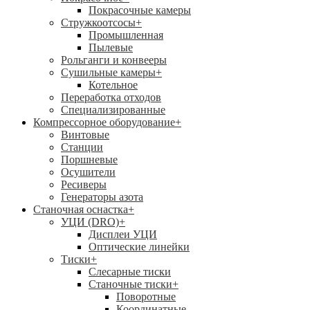
Покрасочные камеры
Стружкоотсосы
+
Промышленная
Пылевые
Рольганги и конвееры
Сушильные камеры
+
Котельное
Переработка отходов
Специализированные
Компрессорное оборудование
+
Винтовые
Станции
Поршневые
Осушители
Ресиверы
Генераторы азота
Станочная оснастка
+
УЦИ (DRO)
+
Дисплеи УЦИ
Оптические линейки
Тиски
+
Слесарные тиски
Станочные тиски
+
Поворотные
Координатные