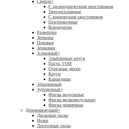
Сверла
+
С цилиндрическим хвостовиком
Твердосплавные
С коническим хвостовиком
Центровочные
Корончатые
Развертки
Зенкеры
Цековки
Зенковки
Алмазный
+
Эльборовые круги
Паста, ГОИ
Отрезные диски
Круги
Карандаши
Абразивный
Зуборезный
+
Фрезы модульные
Фрезы мелкомодульные
Фрезы червячные
Дереворежущий
+
Дисковые пилы
Ножи
Ленточные пилы