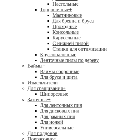
Настольные
Торцовочные
+
Маятниковые
Для бревна и бруса
Проходные
Консольные
Карусельные
С нижней пилой
Станки для оптимизации
Круглопалочные
Ленточные пилы по дереву
Ваймы
+
Ваймы сборочные
Для бруса и щита
Измельчители
Для сращивания
+
Шипорезные
Заточные
+
Для ленточных пил
Для дисковых пил
Для рамных пил
Для ножей
Универсальные
Для поддонов
Покрасочное
+