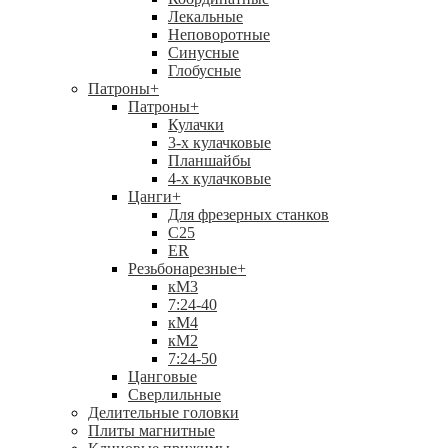
Лекальные
Неповоротные
Синусные
Глобусные
Патроны
+
Патроны
+
Кулачки
3-х кулачковые
Планшайбы
4-х кулачковые
Цанги
+
Для фрезерных станков
С25
ER
Резьбонарезные
+
кМ3
7:24-40
кМ4
кМ2
7:24-50
Цанговые
Сверлильные
Делительные головки
Плиты магнитные