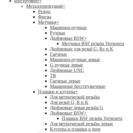
Инструмент
+
Металлорежущий
+
Резцы
Фрезы
Метчики
+
Машинно-ручные
Ручные
Дюймовые BSW
+
Метчики BSF резьба Уитворта
Дюймовые для резьб G, Rc и K
Гаечные
Машинно-ручные левые
G ручные левые
Дюймовые UNC
TR
Гаечные левые
Машинные бесстружечные
Плашки и клуппы
+
Для метрической резьбы
Для резьб G, R и K
Дюймовые левая резьба G
Дюймовые BSW
+
Плашки BSF резьба Уитворта
Для метрической резьбы левые
Клуппы и плашки к ним