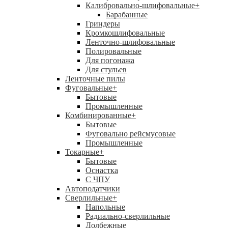
Калибровально-шлифовальные
+
Барабанные
Гриндеры
Кромкошлифовальные
Ленточно-шлифовальные
Полировальные
Для погонажа
Для стульев
Ленточные пилы
Фуговальные
+
Бытовые
Промышленные
Комбинированные
+
Бытовые
Фуговально рейсмусовые
Промышленные
Токарные
+
Бытовые
Оснастка
С ЧПУ
Автоподатчики
Сверлильные
+
Напольные
Радиально-сверлильные
Долбежные