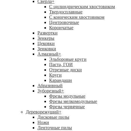
Сверла
+
С цилиндрическим хвостовиком
Твердосплавные
С коническим хвостовиком
Центровочные
Корончатые
Развертки
Зенкеры
Цековки
Зенковки
Алмазный
+
Эльборовые круги
Паста, ГОИ
Отрезные диски
Круги
Карандаши
Абразивный
Зуборезный
+
Фрезы модульные
Фрезы мелкомодульные
Фрезы червячные
Дереворежущий
+
Дисковые пилы
Ножи
Ленточные пилы