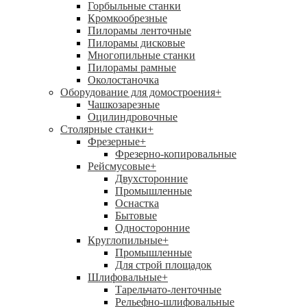
Горбыльные станки
Кромкообрезные
Пилорамы ленточные
Пилорамы дисковые
Многопильные станки
Пилорамы рамные
Околостаночка
Оборудование для домостроения
+
Чашкозарезные
Оцилиндровочные
Столярные станки
+
Фрезерные
+
Фрезерно-копировальные
Рейсмусовые
+
Двухсторонние
Промышленные
Оснастка
Бытовые
Односторонние
Круглопильные
+
Промышленные
Для строй площадок
Шлифовальные
+
Тарельчато-ленточные
Рельефно-шлифовальные