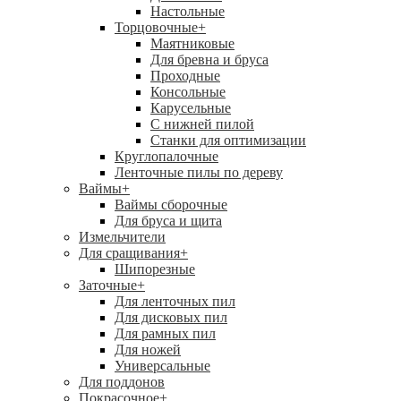
Настольные
Торцовочные
+
Маятниковые
Для бревна и бруса
Проходные
Консольные
Карусельные
С нижней пилой
Станки для оптимизации
Круглопалочные
Ленточные пилы по дереву
Ваймы
+
Ваймы сборочные
Для бруса и щита
Измельчители
Для сращивания
+
Шипорезные
Заточные
+
Для ленточных пил
Для дисковых пил
Для рамных пил
Для ножей
Универсальные
Для поддонов
Покрасочное
+