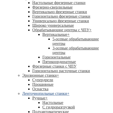
Настольные фрезерные станки
Фрезерно-сверлильные
Вертикально фрезерные станки
Горизонтально фрезерные станки
Универсально фрезерные станки
Широко универсальные
Обрабатывающие центры с ЧПУ
+
Вертикальные
+
5-осевые обрабатывающие
центры
3-осевые обрабатывающие
центры
Горизонтальные
Пятикоординатные
Фрезерные станки с ЧПУ
Горизонтально расточные станки
Эрозионные станки
+
Супердрели
Прошивные
Оснастка
Ленточнопильные станки
+
Ручные
+
Настольные
С гидроразгрузкой
Полуавтоматические