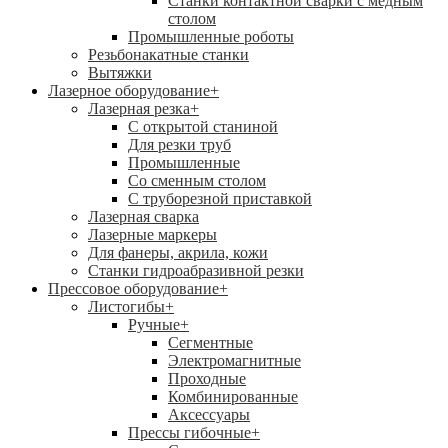
Станки контактной сварки с медным
столом
Промышленные роботы
Резьбонакатные станки
Вытяжки
Лазерное оборудование
+
Лазерная резка
+
С открытой станиной
Для резки труб
Промышленные
Со сменным столом
С труборезной приставкой
Лазерная сварка
Лазерные маркеры
Для фанеры, акрила, кожи
Станки гидроабразивной резки
Прессовое оборудование
+
Листогибы
+
Ручные
+
Сегментные
Электромагнитные
Проходные
Комбинированные
Аксессуары
Прессы гибочные
+