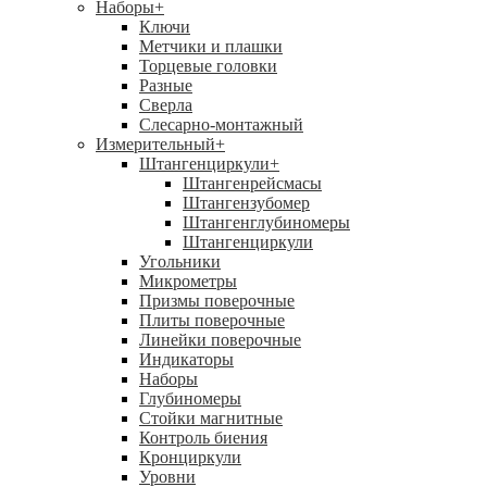
Наборы
+
Ключи
Метчики и плашки
Торцевые головки
Разные
Сверла
Слесарно-монтажный
Измерительный
+
Штангенциркули
+
Штангенрейсмасы
Штангензубомер
Штангенглубиномеры
Штангенциркули
Угольники
Микрометры
Призмы поверочные
Плиты поверочные
Линейки поверочные
Индикаторы
Наборы
Глубиномеры
Стойки магнитные
Контроль биения
Кронциркули
Уровни