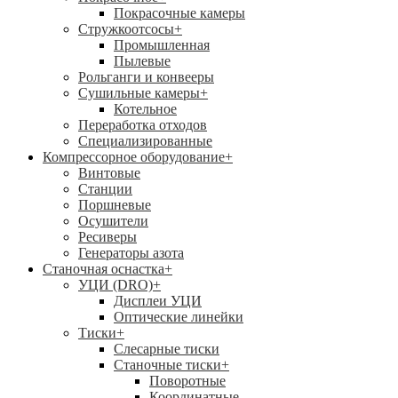
Покрасочные камеры
Стружкоотсосы
+
Промышленная
Пылевые
Рольганги и конвееры
Сушильные камеры
+
Котельное
Переработка отходов
Специализированные
Компрессорное оборудование
+
Винтовые
Станции
Поршневые
Осушители
Ресиверы
Генераторы азота
Станочная оснастка
+
УЦИ (DRO)
+
Дисплеи УЦИ
Оптические линейки
Тиски
+
Слесарные тиски
Станочные тиски
+
Поворотные
Координатные