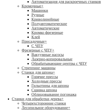
Автоматизация для раскроечных станков
Кромочные
+
Машинки
Ручные
Криволинейные
Полуавтоматические
Автоматические
Кромко фрезерные
Клей
Присадочные
+
С ЧПУ
Фрезерные с ЧПУ
+
Вакуумные насосы
Лазерно-копировальные
Обрабатывающие центры с ЧПУ
Стреппинг машины
Станки для шпона
+
Горячие прессы
Холодные прессы
Гильотины для шпона
Сшивка шпона
Облицовывание погонажа
Станки для обработки дерева
+
Четырехсторонние станки
Лесопильное оборудование
+