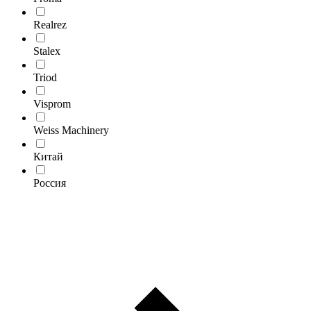
Realrez
Stalex
Triod
Visprom
Weiss Machinery
Китай
Россия