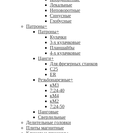
Лекальные
Неповоротные
Синусные
Глобусные
Патроны
+
Патроны
+
Кулачки
3-х кулачковые
Планшайбы
4-х кулачковые
Цанги
+
Для фрезерных станков
С25
ER
Резьбонарезные
+
кМ3
7:24-40
кМ4
кМ2
7:24-50
Цанговые
Сверлильные
Делительные головки
Плиты магнитные