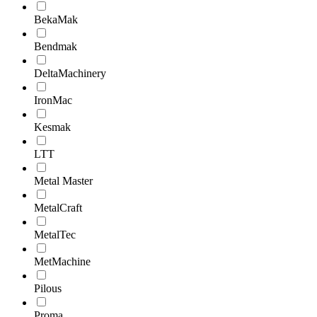
BekaMak
Bendmak
DeltaMachinery
IronMac
Kesmak
LTT
Metal Master
MetalCraft
MetalTec
MetMachine
Pilous
Proma