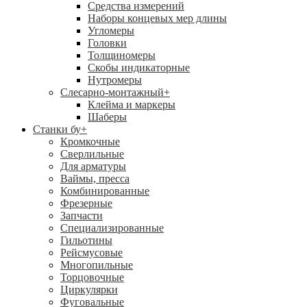
Средства измерений
Наборы концевых мер длины
Угломеры
Головки
Толщиномеры
Скобы индикаторные
Нутромеры
Слесарно-монтажный
+
Клейма и маркеры
Шаберы
Станки бу
+
Кромкочные
Сверлильные
Для арматуры
Ваймы, пресса
Комбинированные
Фрезерные
Запчасти
Специализированные
Гильотины
Рейсмусовые
Многопильные
Торцовочные
Циркулярки
Фуговальные