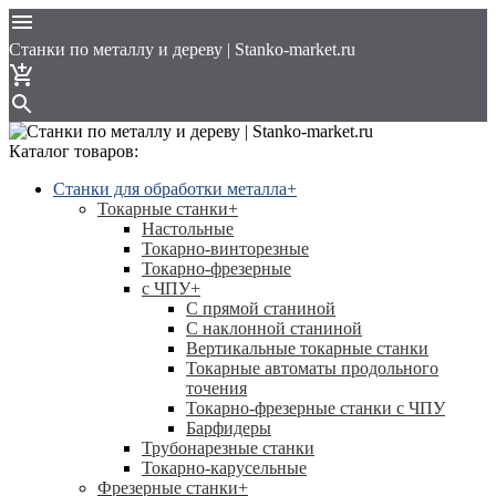
Cтанки по металлу и дереву | Stanko-market.ru
Каталог товаров:
Станки для обработки металла
+
Токарные станки
+
Настольные
Токарно-винторезные
Токарно-фрезерные
с ЧПУ
+
С прямой станиной
C наклонной станиной
Вертикальные токарные станки
Токарные автоматы продольного
точения
Токарно-фрезерные станки с ЧПУ
Барфидеры
Трубонарезные станки
Токарно-карусельные
Фрезерные станки
+