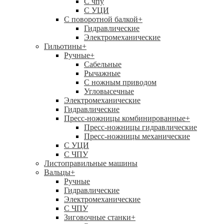
C чпу
С УЦИ
С поворотной балкой
+
Гидравлические
Электромеханические
Гильотины
+
Ручные
+
Сабельные
Рычажные
С ножным приводом
Угловысечные
Электромеханические
Гидравлические
Пресс-ножницы комбинированные
+
Пресс-ножницы гидравлические
Пресс-ножницы механические
С УЦИ
С ЧПУ
Листоправильные машины
Вальцы
+
Ручные
Гидравлические
Электромеханические
С ЧПУ
Зиговочные станки
+