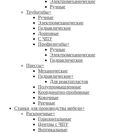
Электромеханические
Ручные
Трубогибы
+
Ручные
Электромеханические
Гидравлические
Дорновые
С ЧПУ
Профилегибы
+
Ручные
Электромеханические
Гидравлические
Прессы
+
Механические
Гидравлические
+
Для реактопластов
Полупромышленные
Координатно-пробивные
Ковочные
Реечные
Станки для производства мебели
+
Раскроечные
+
Горизонтальные
Центры с ЧПУ
Вертикальные