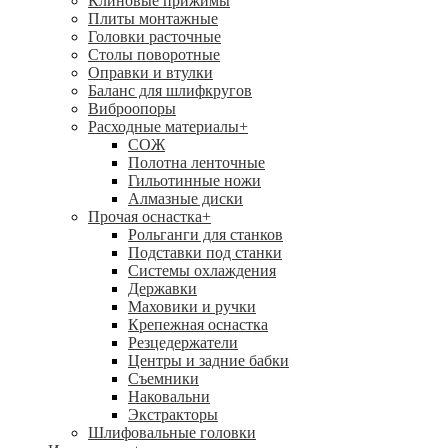
Клиновые прижимы
Плиты монтажные
Головки расточные
Столы поворотные
Оправки и втулки
Баланс для шлифкругов
Виброопоры
Расходные материалы
+
СОЖ
Полотна ленточные
Гильотинные ножи
Алмазные диски
Прочая оснастка
+
Рольганги для станков
Подставки под станки
Системы охлаждения
Державки
Маховики и ручки
Крепежная оснастка
Резцедержатели
Центры и задние бабки
Съемники
Наковальни
Экстракторы
Шлифовальные головки