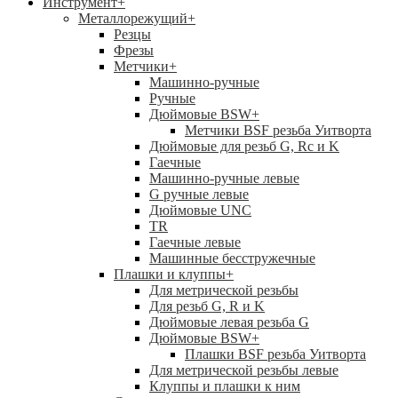
Инструмент
+
Металлорежущий
+
Резцы
Фрезы
Метчики
+
Машинно-ручные
Ручные
Дюймовые BSW
+
Метчики BSF резьба Уитворта
Дюймовые для резьб G, Rc и K
Гаечные
Машинно-ручные левые
G ручные левые
Дюймовые UNC
TR
Гаечные левые
Машинные бесстружечные
Плашки и клуппы
+
Для метрической резьбы
Для резьб G, R и K
Дюймовые левая резьба G
Дюймовые BSW
+
Плашки BSF резьба Уитворта
Для метрической резьбы левые
Клуппы и плашки к ним