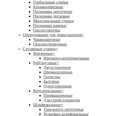
Горбыльные станки
Кромкообрезные
Пилорамы ленточные
Пилорамы дисковые
Многопильные станки
Пилорамы рамные
Околостаночка
Оборудование для домостроения
+
Чашкозарезные
Оцилиндровочные
Столярные станки
+
Фрезерные
+
Фрезерно-копировальные
Рейсмусовые
+
Двухсторонние
Промышленные
Оснастка
Бытовые
Односторонние
Круглопильные
+
Промышленные
Для строй площадок
Шлифовальные
+
Тарельчато-ленточные
Рельефно-шлифовальные