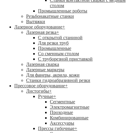
Станки контактной сварки с медным
столом
Промышленные роботы
Резьбонакатные станки
Вытяжки
Лазерное оборудование
+
Лазерная резка
+
С открытой станиной
Для резки труб
Промышленные
Со сменным столом
С труборезной приставкой
Лазерная сварка
Лазерные маркеры
Для фанеры, акрила, кожи
Станки гидроабразивной резки
Прессовое оборудование
+
Листогибы
+
Ручные
+
Сегментные
Электромагнитные
Проходные
Комбинированные
Аксессуары
Прессы гибочные
+