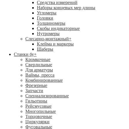
Средства измерений
Наборы концевых мер длины
Угломеры
Головки
Толщиномеры
Скобы индикаторные
Нутромеры
Слесарно-монтажный
+
Клейма и маркеры
Шаберы
Станки бу
+
Кромкочные
Сверлильные
Для арматуры
Ваймы, пресса
Комбинированные
Фрезерные
Запчасти
Специализированные
Гильотины
Рейсмусовые
Многопильные
Торцовочные
Циркулярки
Фуговальные