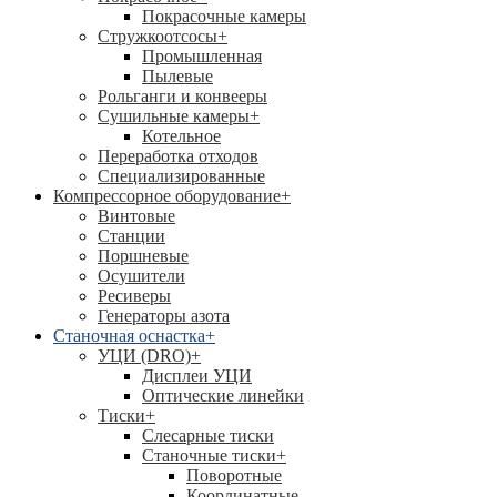
Покрасочные камеры
Стружкоотсосы
+
Промышленная
Пылевые
Рольганги и конвееры
Сушильные камеры
+
Котельное
Переработка отходов
Специализированные
Компрессорное оборудование
+
Винтовые
Станции
Поршневые
Осушители
Ресиверы
Генераторы азота
Станочная оснастка
+
УЦИ (DRO)
+
Дисплеи УЦИ
Оптические линейки
Тиски
+
Слесарные тиски
Станочные тиски
+
Поворотные
Координатные