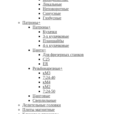
Лекальные
Неповоротные
Синусные
Глобусные
Патроны
+
Патроны
+
Кулачки
3-х кулачковые
Планшайбы
4-х кулачковые
Цанги
+
Для фрезерных станков
С25
ER
Резьбонарезные
+
кМ3
7:24-40
кМ4
кМ2
7:24-50
Цанговые
Сверлильные
Делительные головки
Плиты магнитные