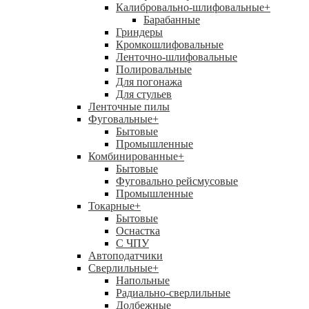
Калибровально-шлифовальные
+
Барабанные
Гриндеры
Кромкошлифовальные
Ленточно-шлифовальные
Полировальные
Для погонажа
Для стульев
Ленточные пилы
Фуговальные
+
Бытовые
Промышленные
Комбинированные
+
Бытовые
Фуговально рейсмусовые
Промышленные
Токарные
+
Бытовые
Оснастка
С ЧПУ
Автоподатчики
Сверлильные
+
Напольные
Радиально-сверлильные
Долбежные