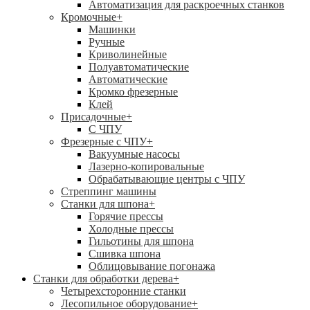
Автоматизация для раскроечных станков
Кромочные
+
Машинки
Ручные
Криволинейные
Полуавтоматические
Автоматические
Кромко фрезерные
Клей
Присадочные
+
С ЧПУ
Фрезерные с ЧПУ
+
Вакуумные насосы
Лазерно-копировальные
Обрабатывающие центры с ЧПУ
Стреппинг машины
Станки для шпона
+
Горячие прессы
Холодные прессы
Гильотины для шпона
Сшивка шпона
Облицовывание погонажа
Станки для обработки дерева
+
Четырехсторонние станки
Лесопильное оборудование
+