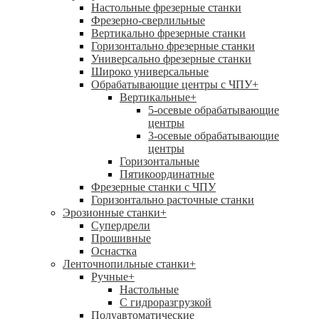
Настольные фрезерные станки
Фрезерно-сверлильные
Вертикально фрезерные станки
Горизонтально фрезерные станки
Универсально фрезерные станки
Широко универсальные
Обрабатывающие центры с ЧПУ
+
Вертикальные
+
5-осевые обрабатывающие
центры
3-осевые обрабатывающие
центры
Горизонтальные
Пятикоординатные
Фрезерные станки с ЧПУ
Горизонтально расточные станки
Эрозионные станки
+
Супердрели
Прошивные
Оснастка
Ленточнопильные станки
+
Ручные
+
Настольные
С гидроразгрузкой
Полуавтоматические