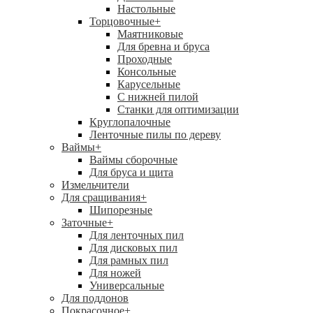
Настольные
Торцовочные
+
Маятниковые
Для бревна и бруса
Проходные
Консольные
Карусельные
С нижней пилой
Станки для оптимизации
Круглопалочные
Ленточные пилы по дереву
Ваймы
+
Ваймы сборочные
Для бруса и щита
Измельчители
Для сращивания
+
Шипорезные
Заточные
+
Для ленточных пил
Для дисковых пил
Для рамных пил
Для ножей
Универсальные
Для поддонов
Покрасочное
+