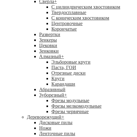
Сверла
+
С цилиндрическим хвостовиком
Твердосплавные
С коническим хвостовиком
Центровочные
Корончатые
Развертки
Зенкеры
Цековки
Зенковки
Алмазный
+
Эльборовые круги
Паста, ГОИ
Отрезные диски
Круги
Карандаши
Абразивный
Зуборезный
+
Фрезы модульные
Фрезы мелкомодульные
Фрезы червячные
Дереворежущий
+
Дисковые пилы
Ножи
Ленточные пилы