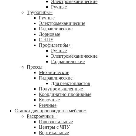
Электромеханические
Ручные
Трубогибы
+
Ручные
Электромеханические
Гидравлические
Дорновые
С ЧПУ
Профилегибы
+
Ручные
Электромеханические
Гидравлические
Прессы
+
Механические
Гидравлические
+
Для реактопластов
Полупромышленные
Координатно-пробивные
Ковочные
Реечные
Станки для производства мебели
+
Раскроечные
+
Горизонтальные
Центры с ЧПУ
Вертикальные