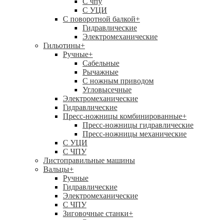
C чпу
С УЦИ
С поворотной балкой
+
Гидравлические
Электромеханические
Гильотины
+
Ручные
+
Сабельные
Рычажные
С ножным приводом
Угловысечные
Электромеханические
Гидравлические
Пресс-ножницы комбинированные
+
Пресс-ножницы гидравлические
Пресс-ножницы механические
С УЦИ
С ЧПУ
Листоправильные машины
Вальцы
+
Ручные
Гидравлические
Электромеханические
С ЧПУ
Зиговочные станки
+