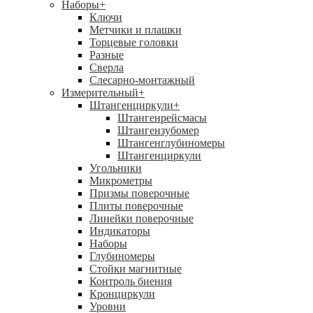
Наборы
+
Ключи
Метчики и плашки
Торцевые головки
Разные
Сверла
Слесарно-монтажный
Измерительный
+
Штангенциркули
+
Штангенрейсмасы
Штангензубомер
Штангенглубиномеры
Штангенциркули
Угольники
Микрометры
Призмы поверочные
Плиты поверочные
Линейки поверочные
Индикаторы
Наборы
Глубиномеры
Стойки магнитные
Контроль биения
Кронциркули
Уровни