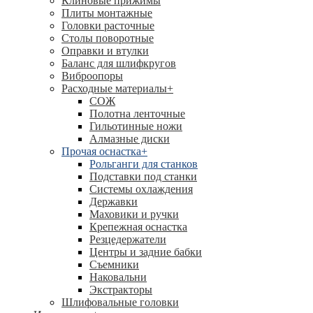
Клиновые прижимы
Плиты монтажные
Головки расточные
Столы поворотные
Оправки и втулки
Баланс для шлифкругов
Виброопоры
Расходные материалы
+
СОЖ
Полотна ленточные
Гильотинные ножи
Алмазные диски
Прочая оснастка
+
Рольганги для станков
Подставки под станки
Системы охлаждения
Державки
Маховики и ручки
Крепежная оснастка
Резцедержатели
Центры и задние бабки
Съемники
Наковальни
Экстракторы
Шлифовальные головки