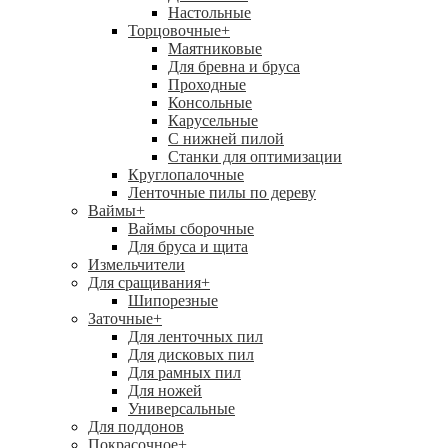
Настольные
Торцовочные
+
Маятниковые
Для бревна и бруса
Проходные
Консольные
Карусельные
С нижней пилой
Станки для оптимизации
Круглопалочные
Ленточные пилы по дереву
Ваймы
+
Ваймы сборочные
Для бруса и щита
Измельчители
Для сращивания
+
Шипорезные
Заточные
+
Для ленточных пил
Для дисковых пил
Для рамных пил
Для ножей
Универсальные
Для поддонов
Покрасочное
+