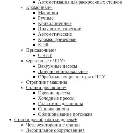
Автоматизация для раскроечных станков
Кромочные
+
Машинки
Ручные
Криволинейные
Полуавтоматические
Автоматические
Кромко фрезерные
Клей
Присадочные
+
С ЧПУ
Фрезерные с ЧПУ
+
Вакуумные насосы
Лазерно-копировальные
Обрабатывающие центры с ЧПУ
Стреппинг машины
Станки для шпона
+
Горячие прессы
Холодные прессы
Гильотины для шпона
Сшивка шпона
Облицовывание погонажа
Станки для обработки дерева
+
Четырехсторонние станки
Лесопильное оборудование
+