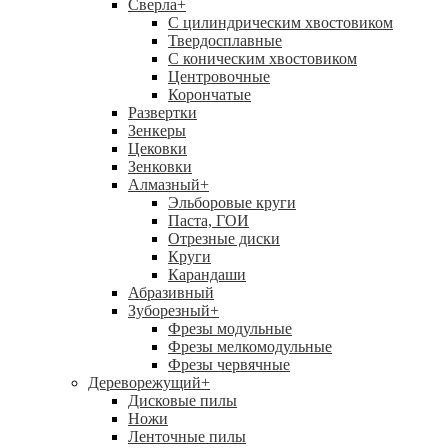
Сверла
+
С цилиндрическим хвостовиком
Твердосплавные
С коническим хвостовиком
Центровочные
Корончатые
Развертки
Зенкеры
Цековки
Зенковки
Алмазный
+
Эльборовые круги
Паста, ГОИ
Отрезные диски
Круги
Карандаши
Абразивный
Зуборезный
+
Фрезы модульные
Фрезы мелкомодульные
Фрезы червячные
Дереворежущий
+
Дисковые пилы
Ножи
Ленточные пилы