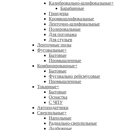
Калибровально-шлифовальные
+
Барабанные
Гриндеры
Кромкошлифовальные
Ленточно-шлифовальные
Полировальные
Для погонажа
Для стульев
Ленточные пилы
Фуговальные
+
Бытовые
Промышленные
Комбинированные
+
Бытовые
Фуговально рейсмусовые
Промышленные
Токарные
+
Бытовые
Оснастка
С ЧПУ
Автоподатчики
Сверлильные
+
Напольные
Радиально-сверлильные
Долбежные