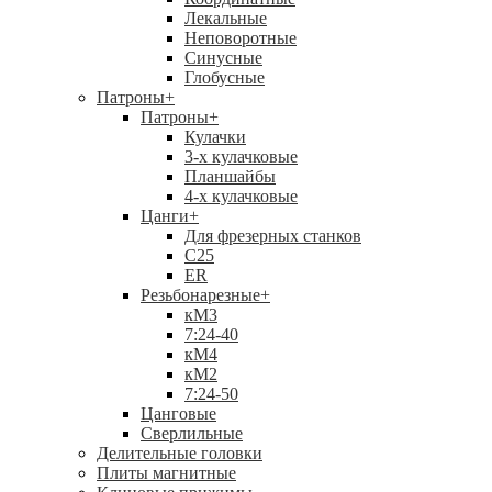
Лекальные
Неповоротные
Синусные
Глобусные
Патроны
+
Патроны
+
Кулачки
3-х кулачковые
Планшайбы
4-х кулачковые
Цанги
+
Для фрезерных станков
С25
ER
Резьбонарезные
+
кМ3
7:24-40
кМ4
кМ2
7:24-50
Цанговые
Сверлильные
Делительные головки
Плиты магнитные