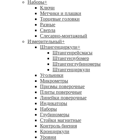
Наборы
+
Ключи
Метчики и плашки
Торцевые головки
Разные
Сверла
Слесарно-монтажный
Измерительный
+
Штангенциркули
+
Штангенрейсмасы
Штангензубомер
Штангенглубиномеры
Штангенциркули
Угольники
Микрометры
Призмы поверочные
Плиты поверочные
Линейки поверочные
Индикаторы
Наборы
Глубиномеры
Стойки магнитные
Контроль биения
Кронциркули
Уровни