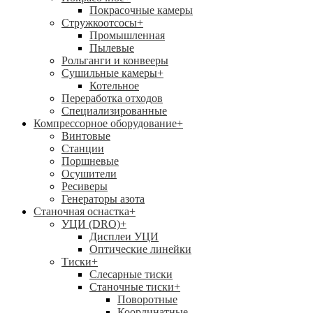
Покрасочные камеры
Стружкоотсосы
+
Промышленная
Пылевые
Рольганги и конвееры
Сушильные камеры
+
Котельное
Переработка отходов
Специализированные
Компрессорное оборудование
+
Винтовые
Станции
Поршневые
Осушители
Ресиверы
Генераторы азота
Станочная оснастка
+
УЦИ (DRO)
+
Дисплеи УЦИ
Оптические линейки
Тиски
+
Слесарные тиски
Станочные тиски
+
Поворотные
Координатные