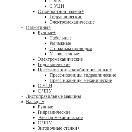
C чпу
С УЦИ
С поворотной балкой
+
Гидравлические
Электромеханические
Гильотины
+
Ручные
+
Сабельные
Рычажные
С ножным приводом
Угловысечные
Электромеханические
Гидравлические
Пресс-ножницы комбинированные
+
Пресс-ножницы гидравлические
Пресс-ножницы механические
С УЦИ
С ЧПУ
Листоправильные машины
Вальцы
+
Ручные
Гидравлические
Электромеханические
С ЧПУ
Зиговочные станки
+