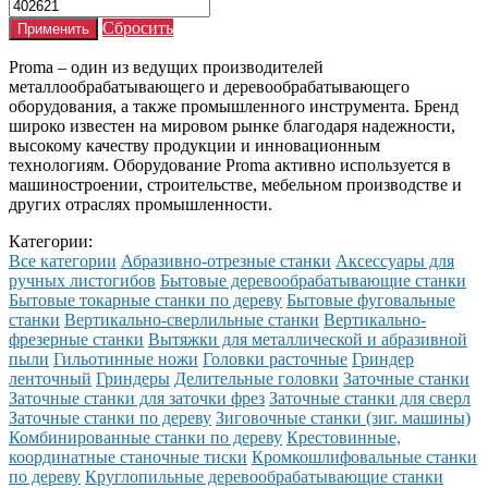
Сбросить
Proma – один из ведущих производителей
металлообрабатывающего и деревообрабатывающего
оборудования, а также промышленного инструмента. Бренд
широко известен на мировом рынке благодаря надежности,
высокому качеству продукции и инновационным
технологиям. Оборудование Proma активно используется в
машиностроении, строительстве, мебельном производстве и
других отраслях промышленности.
Категории:
Все категории
Абразивно-отрезные станки
Аксессуары для
ручных листогибов
Бытовые деревообрабатывающие станки
Бытовые токарные станки по дереву
Бытовые фуговальные
станки
Вертикально-сверлильные станки
Вертикально-
фрезерные станки
Вытяжки для металлической и абразивной
пыли
Гильотинные ножи
Головки расточные
Гриндер
ленточный
Гриндеры
Делительные головки
Заточные станки
Заточные станки для заточки фрез
Заточные станки для сверл
Заточные станки по дереву
Зиговочные станки (зиг. машины)
Комбинированные станки по дереву
Крестовинные,
координатные станочные тиски
Кромкошлифовальные станки
по дереву
Круглопильные деревообрабатывающие станки