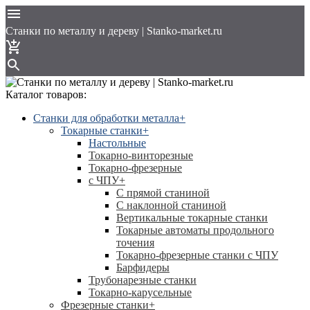
Cтанки по металлу и дереву | Stanko-market.ru
Каталог товаров:
Станки для обработки металла
+
Токарные станки
+
Настольные
Токарно-винторезные
Токарно-фрезерные
с ЧПУ
+
С прямой станиной
C наклонной станиной
Вертикальные токарные станки
Токарные автоматы продольного
точения
Токарно-фрезерные станки с ЧПУ
Барфидеры
Трубонарезные станки
Токарно-карусельные
Фрезерные станки
+