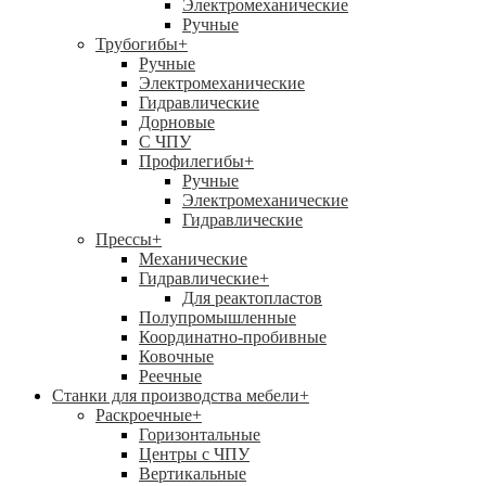
Электромеханические
Ручные
Трубогибы
+
Ручные
Электромеханические
Гидравлические
Дорновые
С ЧПУ
Профилегибы
+
Ручные
Электромеханические
Гидравлические
Прессы
+
Механические
Гидравлические
+
Для реактопластов
Полупромышленные
Координатно-пробивные
Ковочные
Реечные
Станки для производства мебели
+
Раскроечные
+
Горизонтальные
Центры с ЧПУ
Вертикальные