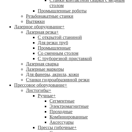
Станки контактной сварки с медным
столом
Промышленные роботы
Резьбонакатные станки
Вытяжки
Лазерное оборудование
+
Лазерная резка
+
С открытой станиной
Для резки труб
Промышленные
Со сменным столом
С труборезной приставкой
Лазерная сварка
Лазерные маркеры
Для фанеры, акрила, кожи
Станки гидроабразивной резки
Прессовое оборудование
+
Листогибы
+
Ручные
+
Сегментные
Электромагнитные
Проходные
Комбинированные
Аксессуары
Прессы гибочные
+