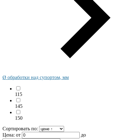
Ø обработки над супортом, мм
115
145
150
Сортировать по:
Цена:
от
до