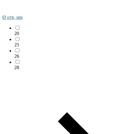
Ø отв, мм
20
25
26
28