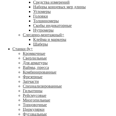
Средства измерений
Наборы концевых мер длины
Угломеры
Головки
Толщиномеры
Скобы индикаторные
Нутромеры
Слесарно-монтажный
+
Клейма и маркеры
Шаберы
Станки бу
+
Кромкочные
Сверлильные
Для арматуры
Ваймы, пресса
Комбинированные
Фрезерные
Запчасти
Специализированные
Гильотины
Рейсмусовые
Многопильные
Торцовочные
Циркулярки
Фуговальные