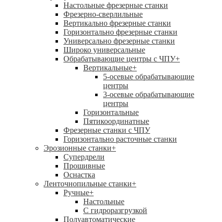
Настольные фрезерные станки
Фрезерно-сверлильные
Вертикально фрезерные станки
Горизонтально фрезерные станки
Универсально фрезерные станки
Широко универсальные
Обрабатывающие центры с ЧПУ
+
Вертикальные
+
5-осевые обрабатывающие
центры
3-осевые обрабатывающие
центры
Горизонтальные
Пятикоординатные
Фрезерные станки с ЧПУ
Горизонтально расточные станки
Эрозионные станки
+
Супердрели
Прошивные
Оснастка
Ленточнопильные станки
+
Ручные
+
Настольные
С гидроразгрузкой
Полуавтоматические