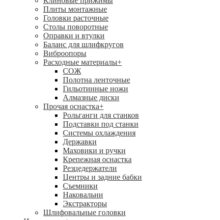
Клиновые прижимы
Плиты монтажные
Головки расточные
Столы поворотные
Оправки и втулки
Баланс для шлифкругов
Виброопоры
Расходные материалы
+
СОЖ
Полотна ленточные
Гильотинные ножи
Алмазные диски
Прочая оснастка
+
Рольганги для станков
Подставки под станки
Системы охлаждения
Державки
Маховики и ручки
Крепежная оснастка
Резцедержатели
Центры и задние бабки
Съемники
Наковальни
Экстракторы
Шлифовальные головки