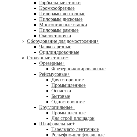
Горбыльные станки
Кромкообрезные
Пилорамы ленточные
Пилорамы дисковые
Многопильные станки
Пилорамы рамные
Околостаночка
Оборудование для домостроения
+
Чашкозарезные
Оцилиндровочные
Столярные станки
+
Фрезерные
+
Фрезерно-копировальные
Рейсмусовые
+
Двухсторонние
Промышленные
Оснастка
Бытовые
Односторонние
Круглопильные
+
Промышленные
Для строй площадок
Шлифовальные
+
Тарельчато-ленточные
Рельефно-шлифовальные