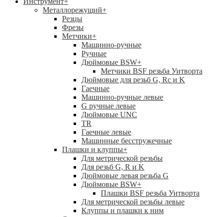
Инструмент
+
Металлорежущий
+
Резцы
Фрезы
Метчики
+
Машинно-ручные
Ручные
Дюймовые BSW
+
Метчики BSF резьба Уитворта
Дюймовые для резьб G, Rc и K
Гаечные
Машинно-ручные левые
G ручные левые
Дюймовые UNC
TR
Гаечные левые
Машинные бесстружечные
Плашки и клуппы
+
Для метрической резьбы
Для резьб G, R и K
Дюймовые левая резьба G
Дюймовые BSW
+
Плашки BSF резьба Уитворта
Для метрической резьбы левые
Клуппы и плашки к ним