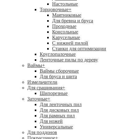
Настольные
Торцовочные
+
Маятниковые
Для бревна и бруса
Проходные
Консольные
Карусельные
С нижней пилой
Станки для оптимизации
Круглопалочные
Ленточные пилы по дереву
Ваймы
+
Ваймы сборочные
Для бруса и щита
Измельчители
Для сращивания
+
Шипорезные
Заточные
+
Для ленточных пил
Для дисковых пил
Для рамных пил
Для ножей
Универсальные
Для поддонов
Покрасочное
+