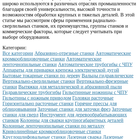
широко используются в различных отраслях промышленности
благодаря своей универсальности, высокой точности и
возможностям обработки крупных и тяжелых деталей. В этой
статье мы рассмотрим сферы применения радиально-
сверлильных станков, их преимущества, группы станков и
коммерческие факторы, которые следует учитывать при
выборе оборудования.
Категории:
Все категории
Абразивно-отрезные станки
Автоматические
кромкооблицовочные станки
Автоматические
ленточнопильные станки
Автоматические трубогибы с ЧПУ
Аппараты для приварки крепежа электрической дугой
Бытовые токарные станки по дереву
Вальцы гидравлические
Вертикально-сверлильные станки
Вертикально-фрезерные
станки
Вытяжки для металлической и абразивной пыли
Гидравлические трубогибы
Гильотинные ножницы с ЧПУ
Гильотины с ножным приводом
Головки расточные
Горизонтально расточные станки
Горячие прессы для
облицовывания
Заточные станки для заточки фрез
Заточные
станки для сверл
Инструмент для деревообрабатывающих
станков
Колонны для сварки крупногабаритных деталей
Колонные ленточнопильные станки по металлу
Криволинейные кромкооблицовочные станки
Круглошлифовальные станки
Лазерная сварка
Лазерные