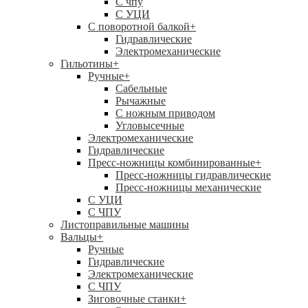
C чпу
С УЦИ
С поворотной балкой
+
Гидравлические
Электромеханические
Гильотины
+
Ручные
+
Сабельные
Рычажные
С ножным приводом
Угловысечные
Электромеханические
Гидравлические
Пресс-ножницы комбинированные
+
Пресс-ножницы гидравлические
Пресс-ножницы механические
С УЦИ
С ЧПУ
Листоправильные машины
Вальцы
+
Ручные
Гидравлические
Электромеханические
С ЧПУ
Зиговочные станки
+