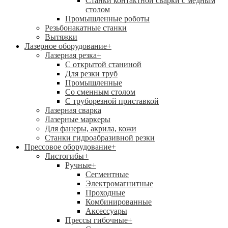
Станки контактной сварки с медным
столом
Промышленные роботы
Резьбонакатные станки
Вытяжки
Лазерное оборудование
+
Лазерная резка
+
С открытой станиной
Для резки труб
Промышленные
Со сменным столом
С труборезной приставкой
Лазерная сварка
Лазерные маркеры
Для фанеры, акрила, кожи
Станки гидроабразивной резки
Прессовое оборудование
+
Листогибы
+
Ручные
+
Сегментные
Электромагнитные
Проходные
Комбинированные
Аксессуары
Прессы гибочные
+