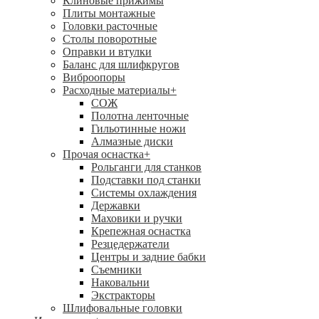
Клиновые прижимы
Плиты монтажные
Головки расточные
Столы поворотные
Оправки и втулки
Баланс для шлифкругов
Виброопоры
Расходные материалы
+
СОЖ
Полотна ленточные
Гильотинные ножи
Алмазные диски
Прочая оснастка
+
Рольганги для станков
Подставки под станки
Системы охлаждения
Державки
Маховики и ручки
Крепежная оснастка
Резцедержатели
Центры и задние бабки
Съемники
Наковальни
Экстракторы
Шлифовальные головки