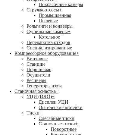
Покрасочные камеры
Стружкоотсосы
+
Промышленная
Пылевые
Рольганги и конвееры
Сушильные камеры
+
Котельное
Переработка отходов
Специализированные
Компрессорное оборудование
+
Винтовые
Станции
Поршневые
Осушители
Ресиверы
Генераторы азота
Станочная оснастка
+
УЦИ (DRO)
+
Дисплеи УЦИ
Оптические линейки
Тиски
+
Слесарные тиски
Станочные тиски
+
Поворотные
Координатные