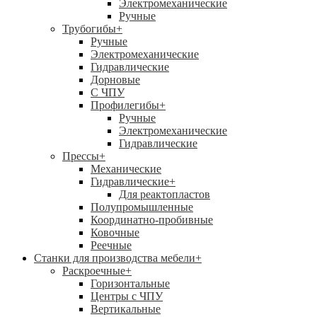
Электромеханические
Ручные
Трубогибы
+
Ручные
Электромеханические
Гидравлические
Дорновые
С ЧПУ
Профилегибы
+
Ручные
Электромеханические
Гидравлические
Прессы
+
Механические
Гидравлические
+
Для реактопластов
Полупромышленные
Координатно-пробивные
Ковочные
Реечные
Станки для производства мебели
+
Раскроечные
+
Горизонтальные
Центры с ЧПУ
Вертикальные