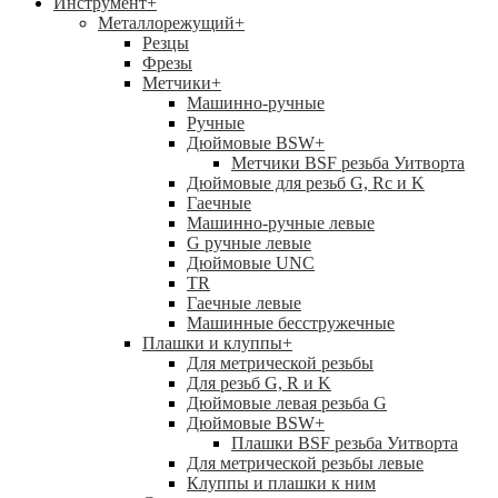
Инструмент
+
Металлорежущий
+
Резцы
Фрезы
Метчики
+
Машинно-ручные
Ручные
Дюймовые BSW
+
Метчики BSF резьба Уитворта
Дюймовые для резьб G, Rc и K
Гаечные
Машинно-ручные левые
G ручные левые
Дюймовые UNC
TR
Гаечные левые
Машинные бесстружечные
Плашки и клуппы
+
Для метрической резьбы
Для резьб G, R и K
Дюймовые левая резьба G
Дюймовые BSW
+
Плашки BSF резьба Уитворта
Для метрической резьбы левые
Клуппы и плашки к ним