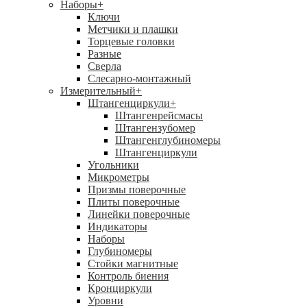
Наборы
+
Ключи
Метчики и плашки
Торцевые головки
Разные
Сверла
Слесарно-монтажный
Измерительный
+
Штангенциркули
+
Штангенрейсмасы
Штангензубомер
Штангенглубиномеры
Штангенциркули
Угольники
Микрометры
Призмы поверочные
Плиты поверочные
Линейки поверочные
Индикаторы
Наборы
Глубиномеры
Стойки магнитные
Контроль биения
Кронциркули
Уровни