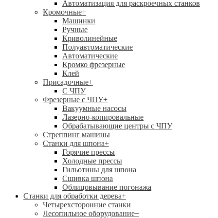
Автоматизация для раскроечных станков
Кромочные
+
Машинки
Ручные
Криволинейные
Полуавтоматические
Автоматические
Кромко фрезерные
Клей
Присадочные
+
С ЧПУ
Фрезерные с ЧПУ
+
Вакуумные насосы
Лазерно-копировальные
Обрабатывающие центры с ЧПУ
Стреппинг машины
Станки для шпона
+
Горячие прессы
Холодные прессы
Гильотины для шпона
Сшивка шпона
Облицовывание погонажа
Станки для обработки дерева
+
Четырехсторонние станки
Лесопильное оборудование
+