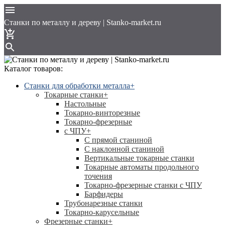
Cтанки по металлу и дереву | Stanko-market.ru
Каталог товаров:
Станки для обработки металла
+
Токарные станки
+
Настольные
Токарно-винторезные
Токарно-фрезерные
с ЧПУ
+
С прямой станиной
C наклонной станиной
Вертикальные токарные станки
Токарные автоматы продольного
точения
Токарно-фрезерные станки с ЧПУ
Барфидеры
Трубонарезные станки
Токарно-карусельные
Фрезерные станки
+