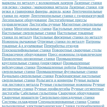
маркеры по металлу с волоконным лазером
Лазерные станки
для резки / сварки / маркировки металла
Лазерные станки для
резки и гравировки фанеры, акрила, кожи
Ленточнопильные
станки по дереву
Ленточнопильные станки с гидроразгрузкой
Лесопильное оборудование
Листогибочные прессы
гидравлические
Листогибы ручные
Магнитные сверлильные
станки
Многопильные станки
Настольные ленточные пилы
Настольные сверлильные станки
Настольные токарные
станки по металлу
Настольные фрезерные станки по металлу
Ножницы рычажные
Отрезные станки по металлу
Патроны
токарные 4-х кулачковые
Переработка отходов
Плоскошлифовальные станки
Поворотные сварочные столы
Покрасочное оборудование
Пресс-ножницы гидравлические
Проволочно-эрозионные станки
Промышленные
круглопильные станки (циркулярки)
Промышленные
рейсмусовые станки
Промышленные роботы
Промышленные
сверлильные станки
Промышленные фуговальные станки
Радиально-сверлильные станки
Резьбонарезные настольные
сверлильные станки
Рольганги и конвееры
Ручные вальцы
для листового металла
Ручные гильотинные ножницы
Ручные
зиговочные станки
Ручные профилегибы
Ручные сегментные
листогибы
Сабельные гильотины
Сварочное оборудование
Сварочные вращатели
Сверлильно-присадочные станки
Системы охлаждения
Специализированные станки
Станки
вальцовочные электромеханические
Станки гидроабразивной