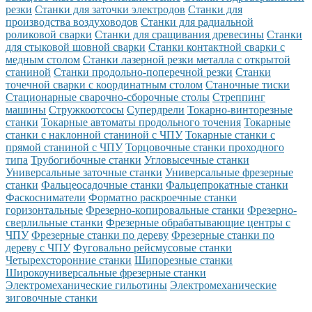
резки
Станки для заточки электродов
Станки для
производства воздуховодов
Станки для радиальной
роликовой сварки
Станки для сращивания древесины
Станки
для стыковой шовной сварки
Станки контактной сварки с
медным столом
Станки лазерной резки металла с открытой
станиной
Станки продольно-поперечной резки
Станки
точечной сварки с координатным столом
Станочные тиски
Стационарные сварочно-сборочные столы
Стреппинг
машины
Стружкоотсосы
Супердрели
Токарно-винторезные
станки
Токарные автоматы продольного точения
Токарные
станки с наклонной станиной с ЧПУ
Токарные станки с
прямой станиной с ЧПУ
Торцовочные станки проходного
типа
Трубогибочные станки
Угловысечные станки
Универсальные заточные станки
Универсальные фрезерные
станки
Фальцеосадочные станки
Фальцепрокатные станки
Фаскосниматели
Форматно раскроечные станки
горизонтальные
Фрезерно-копировальные станки
Фрезерно-
сверлильные станки
Фрезерные обрабатывающие центры с
ЧПУ
Фрезерные станки по дереву
Фрезерные станки по
дереву с ЧПУ
Фуговально рейсмусовые станки
Четырехсторонние станки
Шипорезные станки
Широкоуниверсальные фрезерные станки
Электромеханические гильотины
Электромеханические
зиговочные станки