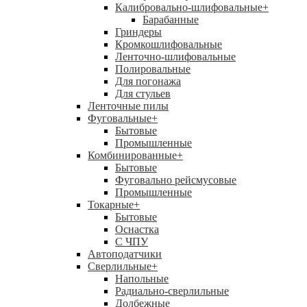
Калибровально-шлифовальные
+
Барабанные
Гриндеры
Кромкошлифовальные
Ленточно-шлифовальные
Полировальные
Для погонажа
Для стульев
Ленточные пилы
Фуговальные
+
Бытовые
Промышленные
Комбинированные
+
Бытовые
Фуговально рейсмусовые
Промышленные
Токарные
+
Бытовые
Оснастка
С ЧПУ
Автоподатчики
Сверлильные
+
Напольные
Радиально-сверлильные
Долбежные