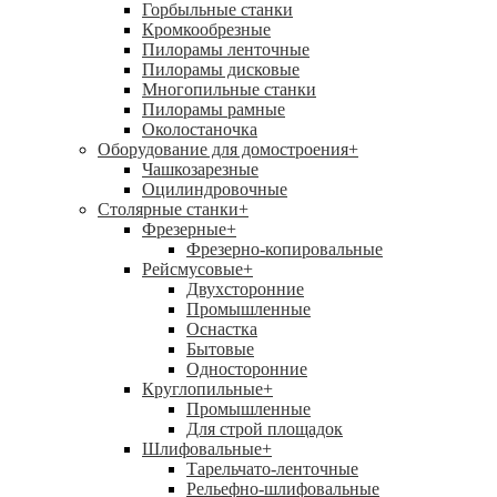
Горбыльные станки
Кромкообрезные
Пилорамы ленточные
Пилорамы дисковые
Многопильные станки
Пилорамы рамные
Околостаночка
Оборудование для домостроения
+
Чашкозарезные
Оцилиндровочные
Столярные станки
+
Фрезерные
+
Фрезерно-копировальные
Рейсмусовые
+
Двухсторонние
Промышленные
Оснастка
Бытовые
Односторонние
Круглопильные
+
Промышленные
Для строй площадок
Шлифовальные
+
Тарельчато-ленточные
Рельефно-шлифовальные