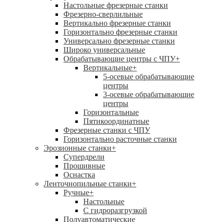
Настольные фрезерные станки
Фрезерно-сверлильные
Вертикально фрезерные станки
Горизонтально фрезерные станки
Универсально фрезерные станки
Широко универсальные
Обрабатывающие центры с ЧПУ
+
Вертикальные
+
5-осевые обрабатывающие
центры
3-осевые обрабатывающие
центры
Горизонтальные
Пятикоординатные
Фрезерные станки с ЧПУ
Горизонтально расточные станки
Эрозионные станки
+
Супердрели
Прошивные
Оснастка
Ленточнопильные станки
+
Ручные
+
Настольные
С гидроразгрузкой
Полуавтоматические