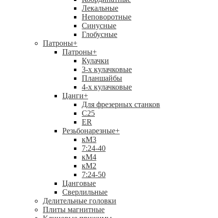
Лекальные
Неповоротные
Синусные
Глобусные
Патроны
+
Патроны
+
Кулачки
3-х кулачковые
Планшайбы
4-х кулачковые
Цанги
+
Для фрезерных станков
С25
ER
Резьбонарезные
+
кМ3
7:24-40
кМ4
кМ2
7:24-50
Цанговые
Сверлильные
Делительные головки
Плиты магнитные