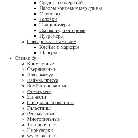
Средства измерений
Наборы концевых мер длины
Угломеры
Головки
Толщиномеры
Скобы индикаторные
Нутромеры
Слесарно-монтажный
+
Клейма и маркеры
Шаберы
Станки бу
+
Кромкочные
Сверлильные
Для арматуры
Ваймы, пресса
Комбинированные
Фрезерные
Запчасти
Специализированные
Гильотины
Рейсмусовые
Многопильные
Торцовочные
Циркулярки
Фуговальные