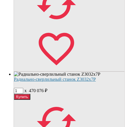
Радиально-сверлильный станок Z3032x7P
x
470 076
₽