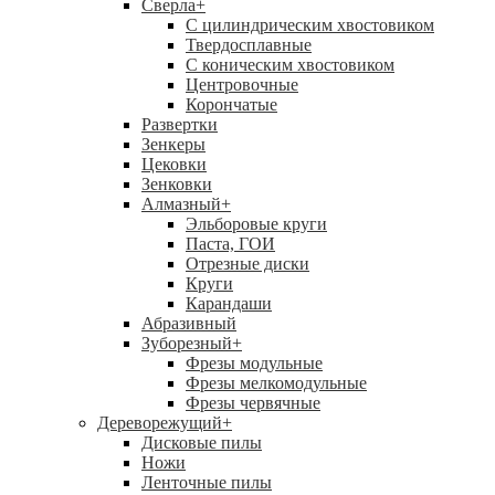
Сверла
+
С цилиндрическим хвостовиком
Твердосплавные
С коническим хвостовиком
Центровочные
Корончатые
Развертки
Зенкеры
Цековки
Зенковки
Алмазный
+
Эльборовые круги
Паста, ГОИ
Отрезные диски
Круги
Карандаши
Абразивный
Зуборезный
+
Фрезы модульные
Фрезы мелкомодульные
Фрезы червячные
Дереворежущий
+
Дисковые пилы
Ножи
Ленточные пилы